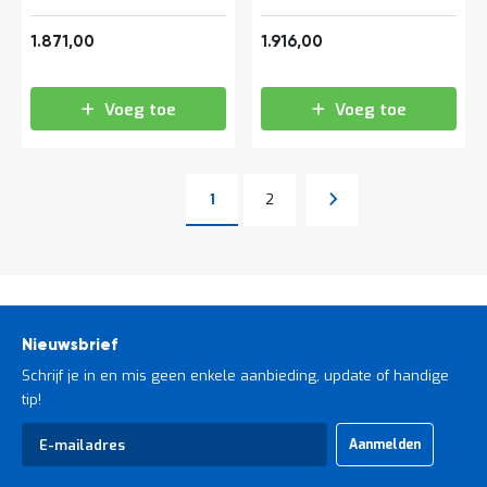
2.263,91
2.318,36
1.871,00
1.916,00
Voeg toe
Voeg toe
Pagina
Pagina
Volgende
1
2
U lees momenteel pagina
Pagina
Nieuwsbrief
Schrijf je in en mis geen enkele aanbieding, update of handige
tip!
Abonneer
Aanmelden
u
op