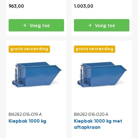
a
1.165,23
1.213,63
963,00
1.003,00
n
d
l
e
Voeg toe
Voeg toe
i
d
i
n
gratis verzending
gratis verzending
g
e
n
N
i
e
u
w
s
C
BM282-016-019-A
BM282-016-020-A
o
n
Kiepbak 1000 kg
Kiepbak 1000 kg met
t
aftapkraan
a
c