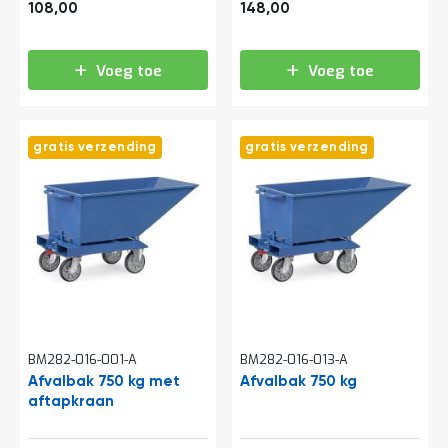
130,68
179,08
e
108,00
148,00
r
t
e
Voeg toe
Voeg toe
c
h
e
c
gratis verzending
gratis verzending
k
G
r
a
t
i
s
a
d
v
i
BM282-016-001-A
BM282-016-013-A
e
s
Afvalbak 750 kg met
Afvalbak 750 kg
o
aftapkraan
p
l