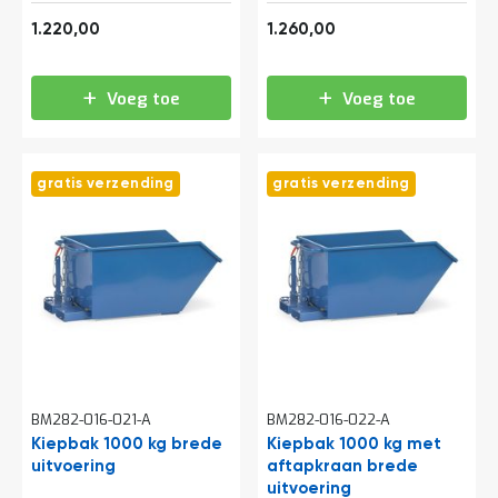
t
1.476,20
1.524,60
1.220,00
1.260,00
Mijn
Voeg toe
Voeg toe
account
gratis verzending
gratis verzending
BM282-016-021-A
BM282-016-022-A
Kiepbak 1000 kg brede
Kiepbak 1000 kg met
uitvoering
aftapkraan brede
uitvoering