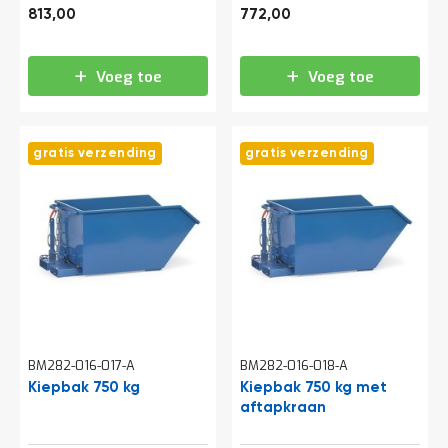
o
983,73
934,12
813,00
772,00
c
a
t
i
Voeg toe
Voeg toe
e
P
a
gratis verzending
gratis verzending
r
t
i
j
e
n
a
a
n
b
i
e
BM282-016-017-A
BM282-016-018-A
d
Kiepbak 750 kg
Kiepbak 750 kg met
e
aftapkraan
n
H