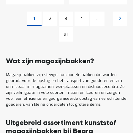
Pagina
Pagina
Pagina
Pagina
Volgen
1
2
3
4
...
U lees momenteel pagina
Pagina
Pagina
91
Wat zijn magazijnbakken?
Magazijnbakken zijn stevige, functionele bakken die worden
gebruikt voor de opslag en het transport van goederen en zijn
onmisbaar in magazijnen, werkplaatsen en distributiecentra. Ze
zijn verkrijgbaar in vele soorten, maten en kleuren en zorgen
voor een efficiënte en georganiseerde opslag van verschillende
goederen, van kleine onderdelen tot grotere items.
Uitgebreid assortiment kunststof
magazijnbakken bij Begra