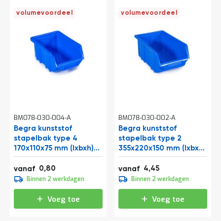
t
volumevoordeel
volumevoordeel
Mijn
account
BM078-030-004-A
BM078-030-002-A
Begra kunststof
Begra kunststof
stapelbak type 4
stapelbak type 2
170x110x75 mm (lxbxh)
355x220x150 mm (lxbxh)
blauw
blauw
0,97
5,38
0,80
4,45
vanaf
vanaf
0,90
4,95
Binnen 2 werkdagen
Binnen 2 werkdagen
1,09
5,99
Voeg toe
Voeg toe