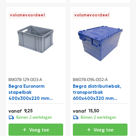
volumevoordeel
volumevoordeel
BM078-129-003-A
BM078-096-002-A
Begra Euronorm
Begra distributiebak,
stapelbak
transportbak
400x300x220 mm
600x400x320 mm
(lxbxh) lichtgrijs
(lxbxh) blauw
11,19
18,76
9,25
15,50
vanaf
vanaf
10,29
17,20
Binnen 2 werkdagen
Binnen 2 werkdagen
12,45
20,81
Voeg toe
Voeg toe