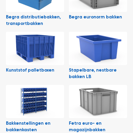
e
r
t
Begra distributiebakken,
Begra euronorm bakken
e
c
transportbakken
h
e
c
k
G
r
a
t
Kunststof palletboxen
Stapelbare, nestbare
i
bakken LB
s
a
d
v
i
e
s
o
p
Bakkenstellingen en
Fetra euro- en
l
bakkenkasten
magazijnbakken