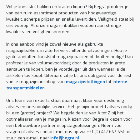
Wil je kunststof bakken en kratten kopen? Bij Begra profiteer je
van een ruim assortiment producten van hoogwaardige
kwaliteit, scherpe prijzen en snelle levertijden. Veiligheid staat bij
ons voorop. Al onze magazijnbakken voldoen aan strenge
kwaliteits- en veiligheidsnormen.
In ons aanbod vind je zowel nieuwe als gebruikte
magazijnbakken, in allerlei verschillende uitvoeringen. Heb je
grote aantallen kunststof magazijnbakken of -kratten nodig? Dan
profiteer je van volumevoordeel; door de producten in grote
aantallen te kopen, ben je voordeliger uit dan wanneer je de
artikelen los koopt. Uiteraard zit je bij ons ook goed voor de rest
van je magazijninrichting, van
magazijnstellingen
tot
interne
transportmiddelen
.
Ons team van experts staat daarnaast klaar voor deskundig
advies en persoonlijke service. Heb je bijvoorbeeld advies nodig
bij een (groter) project? We begeleiden je van A tot Z bij het
optimaliseren van je magazijn. Kiezen voor Begra is kiezen voor
een betrouwbare partner in opslagoplossingen. Neem voor
vragen of advies contact met ons op via +31 (0) 412 667 650 of
stuur een e-mail naar
info@begra.nl
.