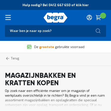
O
Hulp nodig? Bel 0412 667 650 of klik hier
v
e
r
Cart
(
Wink
B
H
e
u
g
Zoek
l
r
p
a
n
V
o
De
grootste
gebruikte voorraad
e
d
i
i
l
g
Home
Bakken
Magazijnbenodigdheden
en
i
?
kratten
g
B
h
e
MAGAZIJNBAKKEN EN
e
l
i
0
KRATTEN KOPEN
d
4
e
1
Op zoek naar een efficiënte manier om je magazijn of
n
2
werkplaats overzichtelijk in te richten? Bij Begra vind je een ruim
k
6
assortiment magazijnbakken en opslagkratten die speciaal
w
6
ontworpen zijn voor opslag, transport en orderpicking. Of je nu
a
7
op zoek bent naar compacte kratten voor kleine onderdelen of