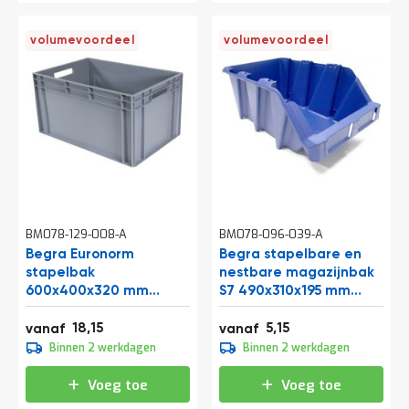
volumevoordeel
volumevoordeel
BM078-129-008-A
BM078-096-039-A
Begra Euronorm
Begra stapelbare en
stapelbak
nestbare magazijnbak
600x400x320 mm
S7 490x310x195 mm
(lxbxh) lichtgrijs
(lxbxh) blauw
21,96
6,23
18,15
5,15
vanaf
vanaf
20,15
6,05
Binnen 2 werkdagen
Binnen 2 werkdagen
24,38
7,32
Voeg toe
Voeg toe