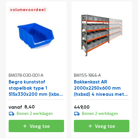
volumevoordeel
BM078-030-001-A
BM155-1866-A
Begra kunststof
Bakkenkast AR
stapelbak type 1
2000x2250x600 mm
515x330x200 mm (lxbxh)
(hxbxd) 4 niveaus met
blauw
20 euronormbakken
Vanaf
10,16
beginsectie
8,40
543,29
vanaf
449,00
9,30
Binnen 2 werkdagen
Binnen 2 werkdagen
11,25
Voeg toe
Voeg toe