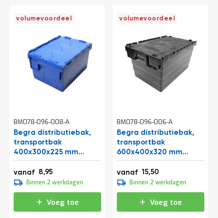
volumevoordeel
volumevoordeel
BM078-096-008-A
BM078-096-006-A
Begra distributiebak,
Begra distributiebak,
transportbak
transportbak
400x300x225 mm
600x400x320 mm
(lxbxh) blauw
(lxbxh) zwart
10,83
18,76
8,95
15,50
vanaf
vanaf
9,95
17,20
Binnen 2 werkdagen
Binnen 2 werkdagen
12,04
20,81
Voeg toe
Voeg toe