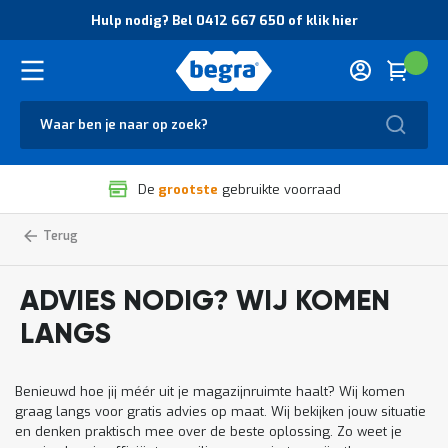
O
Hulp nodig? Bel 0412 667 650 of klik hier
v
e
r
Cart
(
Wink
B
H
e
u
g
Zoek
l
r
p
a
n
V
o
De
grootste
gebruikte voorraad
e
d
i
i
l
g
Gratis
Home
advies
i
?
op
g
B
locatie
h
e
ADVIES NODIG? WIJ KOMEN
e
l
i
0
LANGS
d
4
e
1
n
2
Benieuwd hoe jij méér uit je magazijnruimte haalt? Wij komen
k
6
graag langs voor gratis advies op maat. Wij bekijken jouw situatie
w
6
en denken praktisch mee over de beste oplossing. Zo weet je
a
7