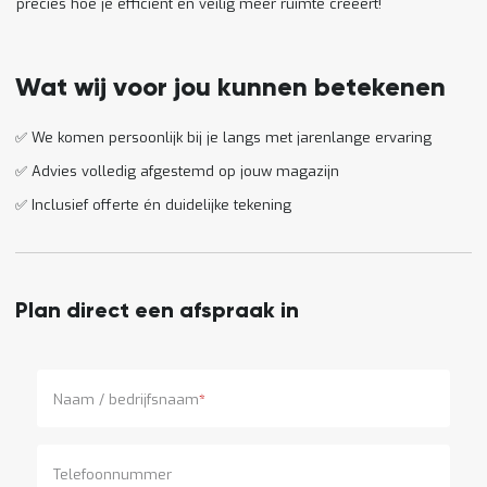
l
6
precies hoe je efficiënt en veilig meer ruimte creëert!
i
5
t
0
e
o
i
f
Wat wij voor jou kunnen betekenen
t
k
l
P
✅ We komen persoonlijk bij je langs met jarenlange ervaring
i
r
k
o
✅ Advies volledig afgestemd op jouw magazijn
h
j
i
✅ Inclusief offerte én duidelijke tekening
e
e
c
r
t
e
n
Plan direct een afspraak in
G
r
a
t
i
Naam / bedrijfsnaam
*
s
o
f
Telefoonnummer
f