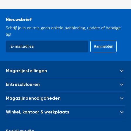
Nieuwsbrief
Schrijf je in en mis geen enkele aanbieding, update of handige
tip!
Aanmelden
Abonneer u op onze nieuwsbrief
Magazijnstellingen
Palletstelling
Entresolvloeren
Meta Palletstelling
Nieuwe tussenvloeren - entresolvloeren
Link 51 Palletstelling
Magazijnbenodigdheden
Gebruikte tussenvloeren - entresolvloeren
Metalen legbordstelling
Bakken & kratten
Trappen
Houten legbordstelling
Winkel, kantoor & werkplaats
Euronorm bakken
Leuningwerk
Grootvakstelling
Kasten
Magazijnwagens
Palletverwerking
Draagarmstelling
Afvalverwerking