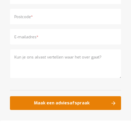
e
r
t
Postcode
*
e
c
h
e
E-mailadres
*
c
k
G
Kun je ons alvast vertellen waar het over gaat?
r
a
t
i
s
a
d
v
i
Maak een adviesafspraak
e
s
o
p
l