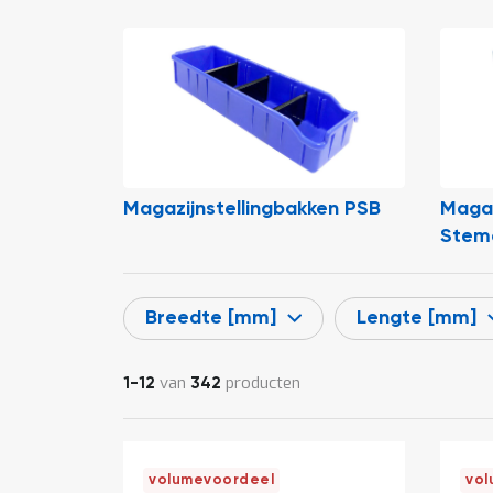
Magazijnstellingbakken PSB
Magaz
Stem
Breedte [mm]
Lengte [mm]
van
producten
1
-
12
342
volumevoordeel
vol