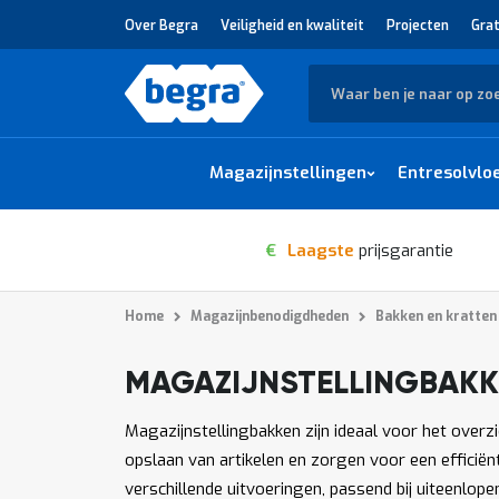
Over Begra
Veiligheid en kwaliteit
Projecten
Grat
Zoek
Magazijnstellingen
Entresolvlo
€
Laagste
prijsgarantie
Home
Magazijnbenodigdheden
Bakken en kratten
MAGAZIJNSTELLINGBAK
1
-
van
producten
12
342
Magazijnstellingbakken zijn ideaal voor het overz
opslaan van artikelen en zorgen voor een efficiën
verschillende uitvoeringen, passend bij uiteenlop