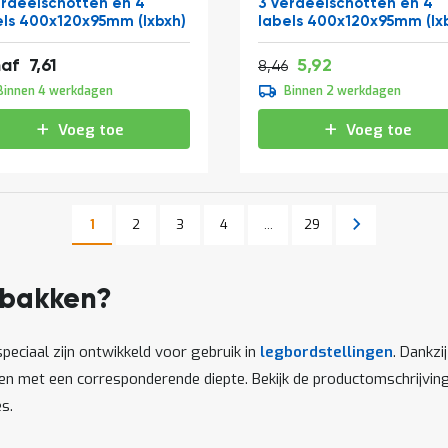
erdeelschotten en 4
3 verdeelschotten en 4
els 400x120x95mm (lxbxh)
labels 400x120x95mm (lx
Vanaf
Normale prijs
9,21
7,16
af
7,61
5,92
10,24
8,46
Binnen 4 werkdagen
Binnen 2 werkdagen
Voeg toe
Voeg toe
Pagina
Pagina
Pagina
Pagina
Pagina
Volgende
1
2
3
4
...
29
U lees momenteel pagina
Pagina
gbakken?
peciaal zijn ontwikkeld voor gebruik in
legbordstellingen
. Dankz
gen met een corresponderende diepte. Bekijk de productomschrijvi
s.