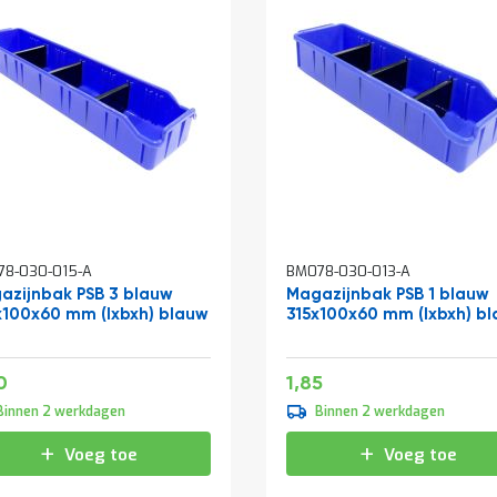
78-030-015-A
BM078-030-013-A
azijnbak PSB 3 blauw
Magazijnbak PSB 1 blauw
x100x60 mm (lxbxh) blauw
315x100x60 mm (lxbxh) b
iale
Speciale
2,66
2,24
0
1,85
prijs
Binnen 2 werkdagen
Binnen 2 werkdagen
Voeg toe
Voeg toe