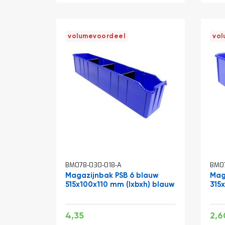
volumevoordeel
vol
BM078-030-018-A
BM07
Magazijnbak PSB 6 blauw
Mag
515x100x110 mm (lxbxh) blauw
315
Speciale
Spec
5,26
4,35
2,6
prijs
prijs