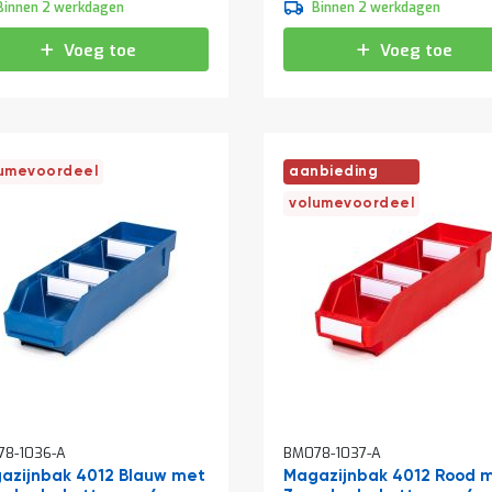
Binnen 2 werkdagen
Binnen 2 werkdagen
Voeg toe
Voeg toe
umevoordeel
aanbieding
volumevoordeel
8-1036-A
BM078-1037-A
azijnbak 4012 Blauw met
Magazijnbak 4012 Rood 