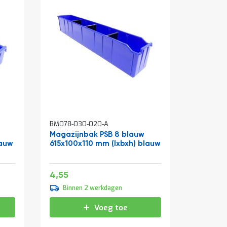
BM078-030-020-A
Magazijnbak PSB 8 blauw
lauw
615x100x110 mm (lxbxh) blauw
Speciale
5,51
4,55
prijs
Binnen 2 werkdagen
Voeg toe