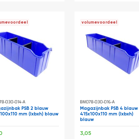
umevoordeel
volumevoordeel
8-030-014-A
BM078-030-016-A
azijnbak PSB 2 blauw
Magazijnbak PSB 4 blauw
x100x110 mm (lxbxh) blauw
415x100x110 mm (lxbxh)
blauw
iale
Speciale
3,15
3,69
0
3,05
prijs