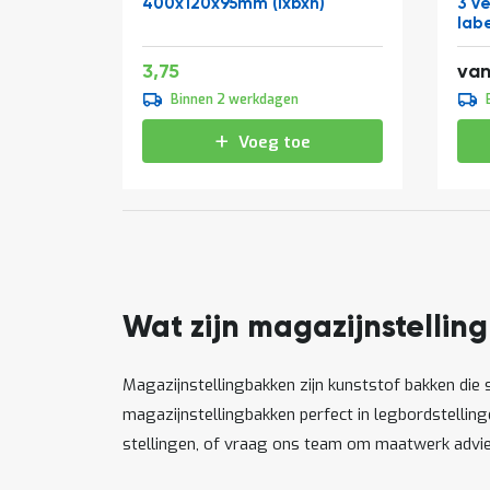
400x120x95mm (lxbxh)
3 v
lab
Speciale
4,54
3,75
van
prijs
Binnen 2 werkdagen
Voeg toe
Wat zijn magazijnstellin
Magazijnstellingbakken zijn kunststof bakken die s
magazijnstellingbakken perfect in legbordstellin
stellingen, of vraag ons team om maatwerk advie