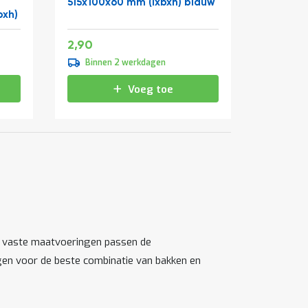
515x100x60 mm (lxbxh) blauw
bxh)
Speciale
3,51
2,90
prijs
Binnen 2 werkdagen
Voeg toe
ij vaste maatvoeringen passen de
ngen voor de beste combinatie van bakken en