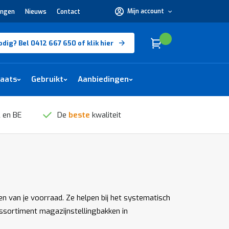
Mijn account
ingen
Nieuws
Contact
Hulp
nodig?
Bel
0412
Cart
(
)
Winkelwagen
odig? Bel 0412 667 650 of klik hier
667
650 of
klik
hier
laats
Gebruikt
Aanbiedingen
 en BE
De
beste
kwaliteit
en van je voorraad. Ze helpen bij het systematisch
assortiment magazijnstellingbakken in