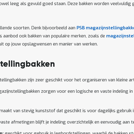
n zowel leeg als gevuld goed staan. Deze bakken worden veelvuldig 
hillende soorten. Denk bijvoorbeeld aan
PSB magazijnstellingbakk
ons aanbod ook bakken van populaire merken, zoals de
magazijnste
nsluit op jouw opslagwensen en manier van werken.
tellingbakken
ellingbakken zijn zeer geschikt voor het organiseren van kleine ar
zijnstellingbakken zorgen voor een logische en vaste indeling in 
maakt van stevig kunststof dat geschikt is voor dagelijks gebruik i
vaste afmetingen blijft je indeling overzichtelijk en eenvoudig aan t
n:
geschikt voor gebruik in legbordstellingen, waarbij de bakken stab