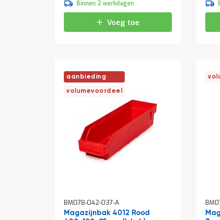
Binnen 2 werkdagen
Voeg toe
aanbieding
vol
volumevoordeel
BM078-042-037-A
BM07
Magazijnbak 4012 Rood
Mag