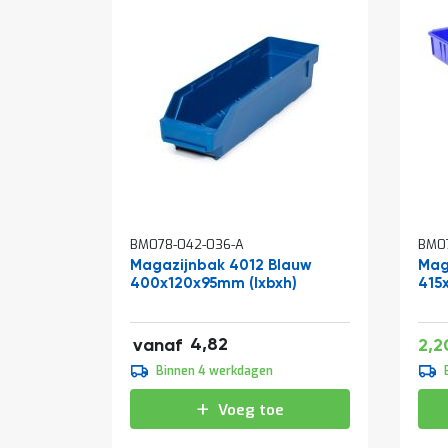
BM078-042-036-A
BM0
Magazijnbak 4012 Blauw
Mag
400x120x95mm (lxbxh)
415
5,83
Spec
4,82
vanaf
2,2
5,35
prijs
Binnen 4 werkdagen
6,47
Voeg toe