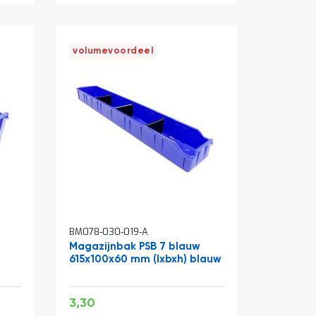
volumevoordeel
BM078-030-019-A
Magazijnbak PSB 7 blauw
615x100x60 mm (lxbxh) blauw
Speciale
3,99
3,30
prijs