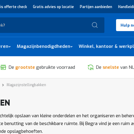
is offerte check
Gratis advies op locatie
Partijen aanbieden
Handleid
Zoek
Hulp n
eren
Magazijnbenodigdheden
Winkel, kantoor & werkp
De
grootste
gebruikte voorraad
De
snelste
van NL
Magazijnstellingbakken
KEN
SORTEREN
ichtelijk opslaan van kleine onderdelen en het organiseren en beher
te benutting van de beschikbare ruimte. Bij Begra vind je een ruim 
ende opslagbehoeften.