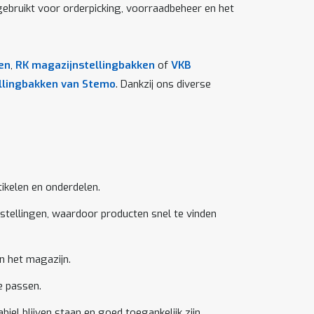
gebruikt voor orderpicking, voorraadbeheer en het
en
,
RK magazijnstellingbakken
of
VKB
llingbakken van Stemo
. Dankzij ons diverse
tikelen en onderdelen.
stellingen, waardoor producten snel te vinden
n het magazijn.
e passen.
iel blijven staan en goed toegankelijk zijn.