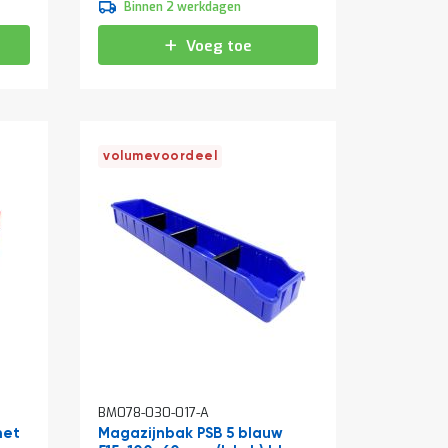
Binnen 2 werkdagen
Voeg toe
volumevoordeel
BM078-030-017-A
met
Magazijnbak PSB 5 blauw