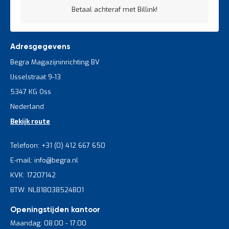
Betaal achteraf met Billink!
Adresgegevens
Begra Magazijninrichting BV
IJsselstraat 9-13
5347 KG Oss
Nederland
Bekijk route
Telefoon: +31 (0) 412 667 650
E-mail: info@begra.nl
KVK: 17207142
BTW: NL818038524B01
Openingstijden kantoor
Maandag: 08:00 - 17:00