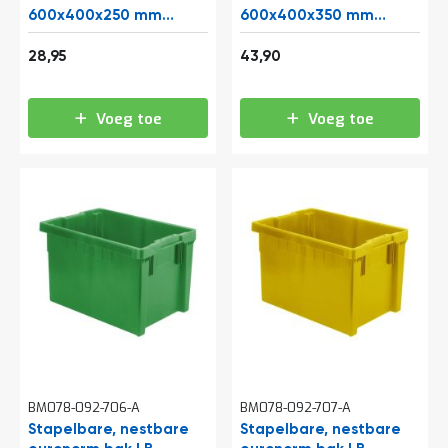
t
600x400x250 mm
600x400x350 mm
(lxbxh) grijs
(lxbxh) rood
35,03
53,12
28,95
43,90
Mijn
account
Voeg toe
Voeg toe
BM078-092-706-A
BM078-092-707-A
Stapelbare, nestbare
Stapelbare, nestbare