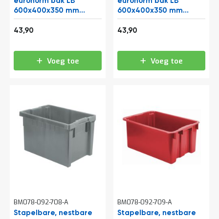
euronorm bak LB
euronorm bak LB
600x400x350 mm
600x400x350 mm
(lxbxh) groen
(lxbxh) geel
53,12
53,12
43,90
43,90
Voeg toe
Voeg toe
BM078-092-708-A
BM078-092-709-A
Stapelbare, nestbare
Stapelbare, nestbare