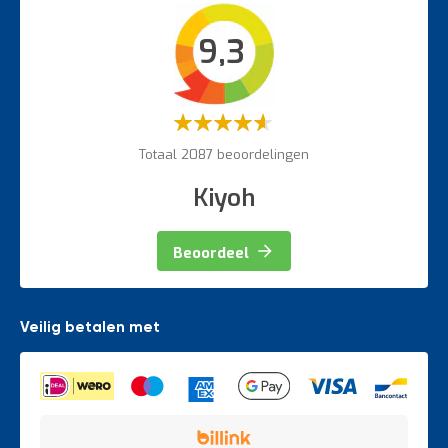
Intern transport
9,3
Veiligheidsartikelen
Magazijnbewegwijzering
Weegapparatuur
Waardering:
60%
Totaal 2087 beoordelingen
Kiyoh
Beoordeel
Veilig betalen met