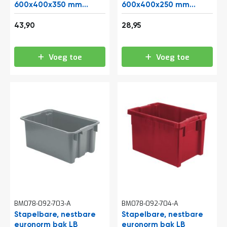
a
600x400x350 mm
600x400x250 mm
n
(lxbxh) blauw
(lxbxh) blauw
d
53,12
35,03
43,90
28,95
l
e
i
Voeg toe
Voeg toe
d
i
n
g
e
n
N
i
e
u
w
s
C
o
n
BM078-092-703-A
BM078-092-704-A
t
Stapelbare, nestbare
Stapelbare, nestbare
a
euronorm bak LB
c
euronorm bak LB