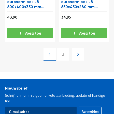
euronorm bak LB
euronorm bak LB
600x400x350 mm
650x450x280 mm
(lxbxh) grijs
(lxbxh) rood
53,12
42,29
43,90
34,95
Voeg toe
Voeg toe
Pagina
Pagina
Volgende
1
2
U lees momenteel pagina
Pagina
Nieuwsbrief
Schrijf je in en mis geen enkele aanbieding, update of handige
tip!
Abonneer
Aanmelden
u