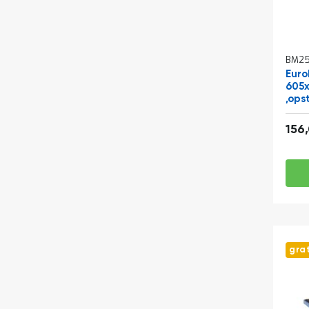
BM25
Euro
605
,ops
duw
156
gra