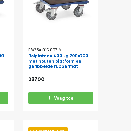
BM254-016-007-A
00
Rolplateau 400 kg 700x700
met houten platform en
geribbelde rubbermat
286,77
237,00
Voeg toe
gratis verzending