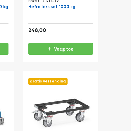
BM301-016-001-A
0 kg
Hefrollers set 1000 kg
300,08
248,00
Voeg toe
gratis verzending