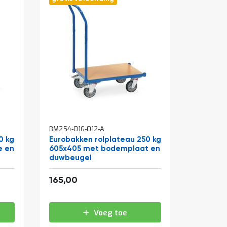
BM254-016-012-A
0 kg
Eurobakken rolplateau 250 kg
e en
605x405 met bodemplaat en
duwbeugel
199,65
165,00
Voeg toe