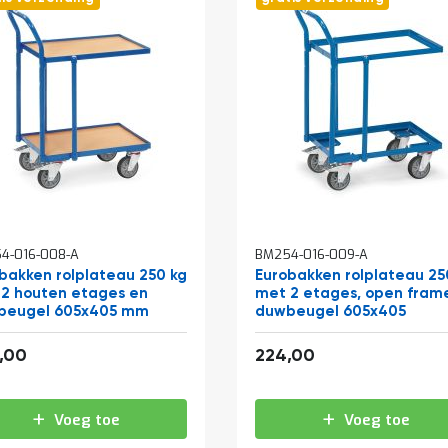
4-016-008-A
BM254-016-009-A
bakken rolplateau 250 kg
Eurobakken rolplateau 25
2 houten etages en
met 2 etages, open fram
beugel 605x405 mm
duwbeugel 605x405
319,44
271,04
,00
224,00
Voeg toe
Voeg toe