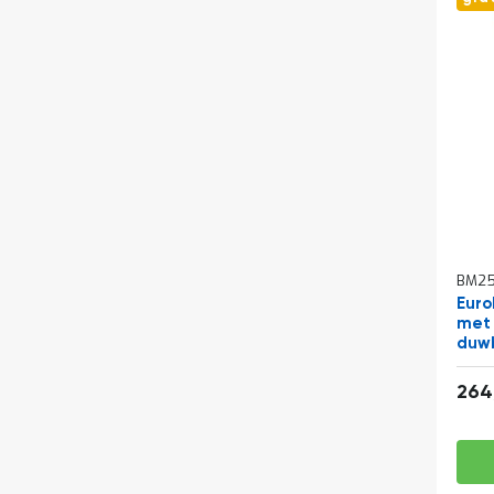
BM25
Euro
met 
duw
264