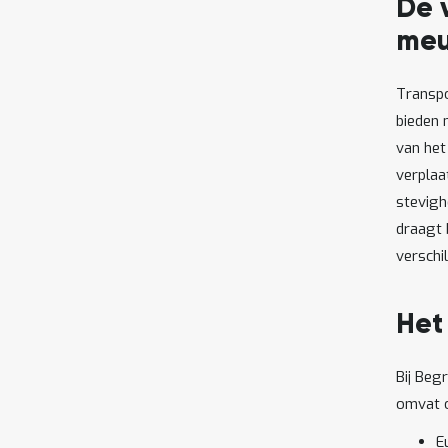
De 
meu
Transpo
bieden 
van het 
verplaa
stevigh
draagt 
verschi
Het
Bij Beg
omvat o
E