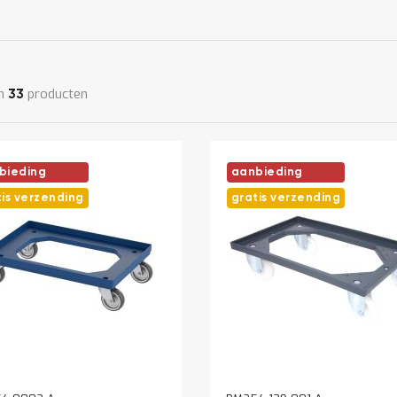
n
producten
33
bieding
aanbieding
tis verzending
gratis verzending