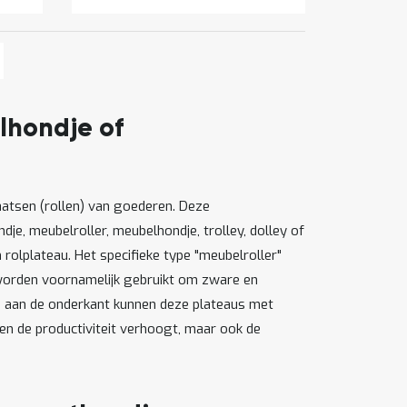
gina
lgende
ina
lhondje of
aatsen (rollen) van goederen. Deze
e, meubelroller, meubelhondje, trolley, dolley of
rolplateau. Het specifieke type "meubelroller"
worden voornamelijk gebruikt om zware en
en aan de onderkant kunnen deze plateaus met
en de productiviteit verhoogt, maar ook de