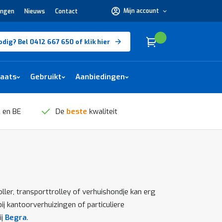
Mijn account
ingen
Nieuws
Contact
Hulp
nodig?
Bel
0412
Cart
(
)
Winkelwagen
odig? Bel 0412 667 650 of klik hier
667
650 of
klik
hier
laats
Gebruikt
Aanbiedingen
 en BE
De
beste
kwaliteit
ler, transporttrolley of verhuishondje kan erg
ij kantoorverhuizingen of particuliere
ij
Begra
.