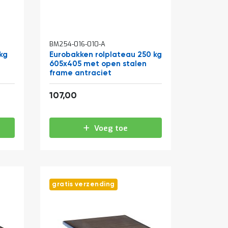
BM254-016-010-A
kg
Eurobakken rolplateau 250 kg
605x405 met open stalen
frame antraciet
129,47
107,00
Voeg toe
gratis verzending