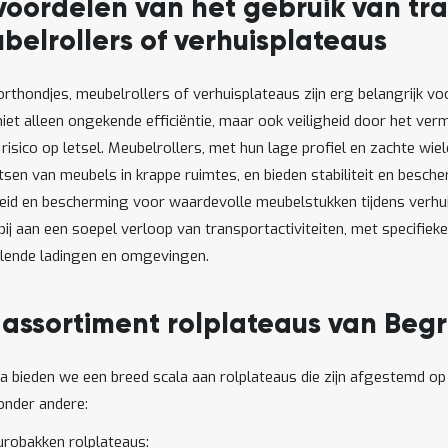
voordelen van het gebruik van tr
belrollers of verhuisplateaus
rthondjes, meubelrollers of verhuisplateaus zijn erg belangrijk vo
niet alleen ongekende efficiëntie, maar ook veiligheid door het ver
risico op letsel. Meubelrollers, met hun lage profiel en zachte wiele
tsen van meubels in krappe ruimtes, en bieden stabiliteit en besch
eid en bescherming voor waardevolle meubelstukken tijdens verhui
bij aan een soepel verloop van transportactiviteiten, met specifie
llende ladingen en omgevingen.
 assortiment rolplateaus van Beg
ra bieden we een breed scala aan rolplateaus die zijn afgestemd o
nder andere:
urobakken rolplateaus: