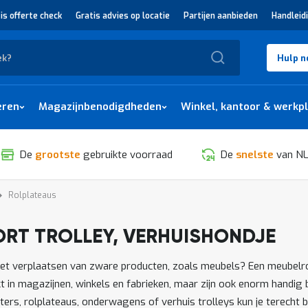
is offerte check
Gratis advies op locatie
Partijen aanbieden
Handleid
Zoek
Hulp n
eren
Magazijnbenodigdheden
Winkel, kantoor & werkp
De
grootste
gebruikte voorraad
De
snelste
van NL
Rolplateaus
ORT TROLLEY, VERHUISHONDJE
SORTEREN
et verplaatsen van zware producten, zoals meubels? Een meubelrol
t in magazijnen, winkels en fabrieken, maar zijn ook enorm handig b
rs, rolplateaus, onderwagens of verhuis trolleys kun je terecht b