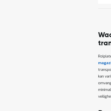
Waa
tra
Rolplat
magaz
transpo
kan var
omvangr
minimal
veiligh