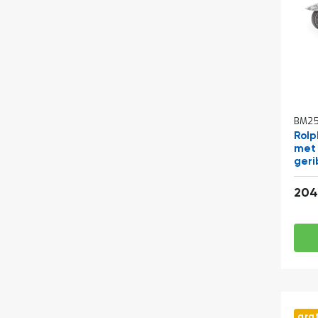
BM25
Rolp
met 
geri
204
gra