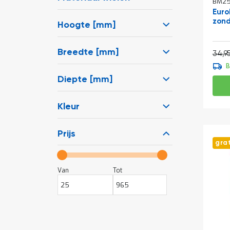
BM25
Euro
zond
Hoogte [mm]
Normale prijs
Breedte [mm]
34,9
B
Diepte [mm]
Kleur
Prijs
gra
Van
Tot