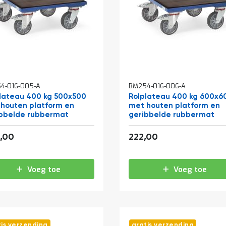
4-016-005-A
BM254-016-006-A
lateau 400 kg 500x500
Rolplateau 400 kg 600x6
houten platform en
met houten platform en
bbelde rubbermat
geribbelde rubbermat
246,84
268,62
,00
222,00
Voeg toe
Voeg toe
tis verzending
gratis verzending