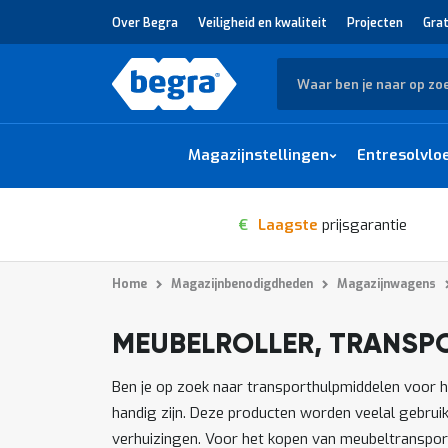
Over Begra
Veiligheid en kwaliteit
Projecten
Grat
Zoek
Magazijnstellingen
Entresolvlo
€
Laagste
prijsgarantie
Home
Magazijnbenodigdheden
Magazijnwagens
MEUBELROLLER, TRANSP
1
-
van
producten
12
33
Ben je op zoek naar transporthulpmiddelen voor h
handig zijn. Deze producten worden veelal gebruik
verhuizingen. Voor het kopen van meubeltransporte