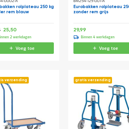
4-0002-A
BM254-129-001-A
bakken rolplateau 250 kg
Eurobakken rolplateau 25
er rem blauw
zonder rem grijs
Vanaf
Speciale
30,86
36,29
25,50
29,99
42,29
5
prijs
innen 2 werkdagen
Binnen 4 werkdagen
Voeg toe
Voeg toe
tis verzending
gratis verzending