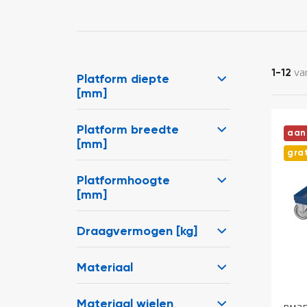
va
1
-
12
Platform diepte
[mm]
Platform breedte
aan
[mm]
gra
Platformhoogte
[mm]
Draagvermogen [kg]
Materiaal
Materiaal wielen