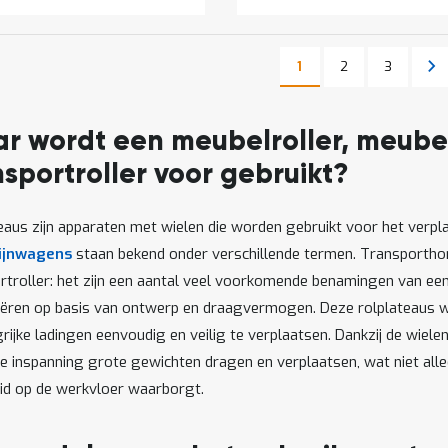
Pagina
Pagina
Pa
Vo
1
2
3
U lees momenteel pag
Pagina
r wordt een meubelroller, meube
nsportroller voor gebruikt?
eaus zijn apparaten met wielen die worden gebruikt voor het verpl
ijnwagens
staan bekend onder verschillende termen. Transporthondj
rtroller: het zijn een aantal veel voorkomende benamingen van een 
iëren op basis van ontwerp en draagvermogen. Deze rolplateaus 
ijke ladingen eenvoudig en veilig te verplaatsen. Dankzij de wiel
e inspanning grote gewichten dragen en verplaatsen, wat niet alle
eid op de werkvloer waarborgt.