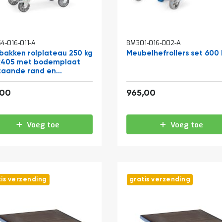
4-016-011-A
BM301-016-002-A
bakken rolplateau 250 kg
Meubelhefrollers set 600 
x405 met bodemplaat
taande rand en
beugel
188,76
1.167,65
,00
965,00
Voeg toe
Voeg toe
tis verzending
gratis verzending