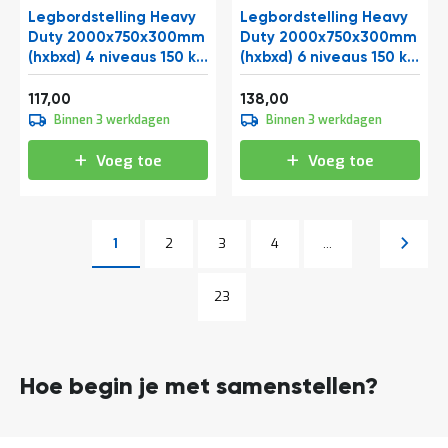
Legbordstelling Heavy
Legbordstelling Heavy
Duty 2000x750x300mm
Duty 2000x750x300mm
(hxbxd) 4 niveaus 150 kg
(hxbxd) 6 niveaus 150 kg
beginsectie
beginsectie
Vanaf
Vanaf
141,57
166,98
117,00
138,00
Binnen 3 werkdagen
Binnen 3 werkdagen
Voeg toe
Voeg toe
Pagina
Pagina
Pagina
Pagina
Volgen
1
2
3
4
...
U lees momenteel pagina
Pagina
Pagina
23
Hoe begin je met samenstellen?
Lees
Een goede configuratie start met inzicht in je ruimte en
meer