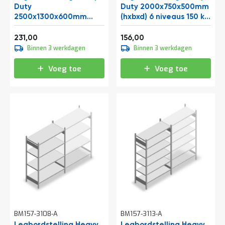
o
Duty
Duty 2000x750x500mm
c
2500x1300x600mm
(hxbxd) 6 niveaus 150 kg
a
(hxbxd) 5 niveaus 150 kg
beginsectie
t
Vanaf
Vanaf
beginsectie
i
279,51
188,76
231,00
156,00
e
Binnen 3 werkdagen
Binnen 3 werkdagen
P
Voeg toe
Voeg toe
a
r
t
i
j
e
n
a
a
n
b
i
e
d
e
n
BM157-3108-A
BM157-3113-A
H
Legbordstelling Heavy
Legbordstelling Heavy