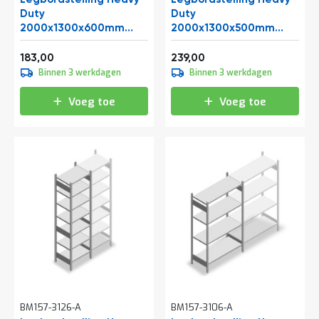
a
Duty
Duty
n
2000x1300x600mm
2000x1300x500mm
d
(hxbxd) 4 niveaus 150 kg
(hxbxd) 6 niveaus 250 kg
l
Vanaf
Vanaf
beginsectie
e
beginsectie
221,43
289,19
183,00
239,00
i
Binnen 3 werkdagen
Binnen 3 werkdagen
d
i
Voeg toe
Voeg toe
n
g
e
n
N
i
e
u
w
s
C
o
n
t
a
BM157-3126-A
BM157-3106-A
c