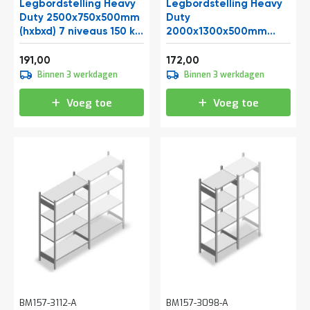
Legbordstelling Heavy
Legbordstelling Heavy
t
Duty 2500x750x500mm
Duty
(hxbxd) 7 niveaus 150 kg
2000x1300x500mm
beginsectie
(hxbxd) 4 niveaus 150 kg
Mijn
Vanaf
Vanaf
beginsectie
231,11
208,12
191,00
172,00
account
Binnen 3 werkdagen
Binnen 3 werkdagen
Voeg toe
Voeg toe
BM157-3112-A
BM157-3098-A