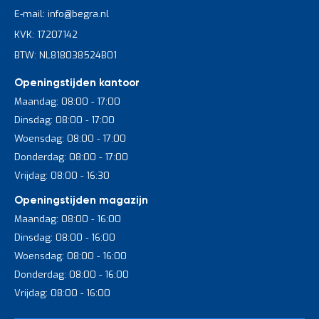
E-mail: info@begra.nl
Zo groeit je stelling mee met je voorraad en voorkom je
KVK: 17207142
onnodige investeringen of herinrichting.
BTW: NL818038524B01
Voor stabiliteit worden essentiële onderdelen zoals schoren
standaard toegepast. Afhankelijk van de situatie kan extra
Openingstijden kantoor
verankering aan vloer of wand wenselijk zijn.
Maandag: 08:00 - 17:00
Dinsdag: 08:00 - 17:00
Waar moet je op letten bij
Woensdag: 08:00 - 17:00
samenstellen?
Donderdag: 08:00 - 17:00
Een Heavy Duty legbordstelling moet niet alleen sterk zijn, maar
Vrijdag: 08:00 - 16:30
ook praktisch in dagelijks gebruik.
Openingstijden magazijn
Let daarom op:
Maandag: 08:00 - 16:00
Het gewicht per legbord en de totale belasting
Dinsdag: 08:00 - 16:00
De diepte van de legborden in verhouding tot je goederen
Woensdag: 08:00 - 16:00
Donderdag: 08:00 - 16:00
De hoogte en bereikbaarheid van de stelling
Vrijdag: 08:00 - 16:00
De breedte van de secties voor optimale opslag