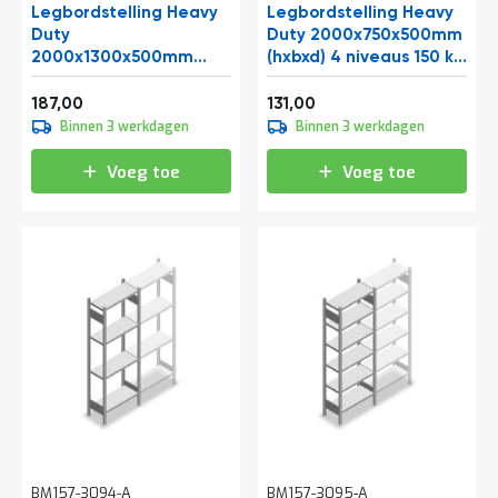
Legbordstelling Heavy
Legbordstelling Heavy
Duty
Duty 2000x750x500mm
2000x1300x500mm
(hxbxd) 4 niveaus 150 kg
(hxbxd) 4 niveaus 250 kg
beginsectie
Vanaf
Vanaf
beginsectie
226,27
158,51
187,00
131,00
Binnen 3 werkdagen
Binnen 3 werkdagen
Voeg toe
Voeg toe
BM157-3094-A
BM157-3095-A