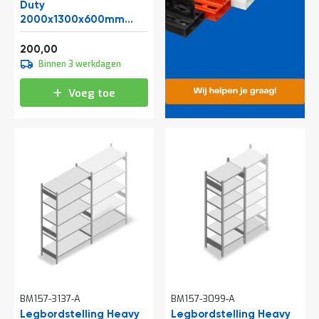
e
Duty
r
2000x1300x600mm
t
(hxbxd) 4 niveaus 250 kg
Vanaf
e
beginsectie
242,00
200,00
c
Binnen 3 werkdagen
h
e
Voeg toe
c
k
G
r
a
t
i
s
a
d
v
i
e
s
o
p
BM157-3137-A
BM157-3099-A
l
Legbordstelling Heavy
Legbordstelling Heavy