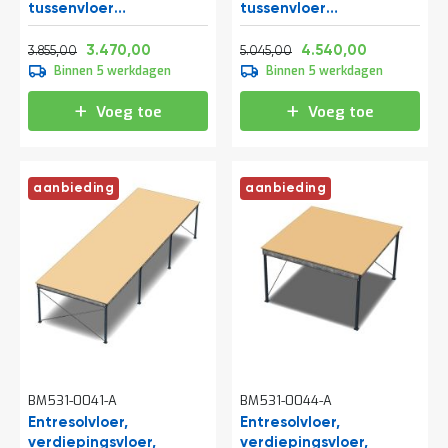
tussenvloer
tussenvloer
t
10300x4000x3200 mm
10300x6000x3200 mm
Normale prijs
Vanaf
Normale prijs
Vanaf
(lxbxh)
(lxbxh)
4.664,55
4.198,70
6.104,45
5.493,40
3.470,00
4.540,00
3.855,00
5.045,00
Binnen 5 werkdagen
Binnen 5 werkdagen
Mijn
account
Voeg toe
Voeg toe
aanbieding
aanbieding
BM531-0041-A
BM531-0044-A
Entresolvloer,
Entresolvloer,
verdiepingsvloer,
verdiepingsvloer,