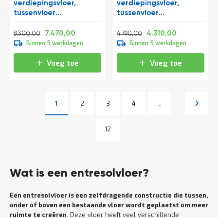
verdiepingsvloer,
verdiepingsvloer,
tussenvloer
tussenvloer
10300x10000x3500 mm
12000x4200x3500 mm
Normale prijs
Vanaf
Normale prijs
Vanaf
(lxbxh)
(lxbxh)
10.043,00
9.038,70
5.795,90
5.215,10
7.470,00
4.310,00
8.300,00
4.790,00
Binnen 5 werkdagen
Binnen 5 werkdagen
Voeg toe
Voeg toe
Pagina
Pagina
Pagina
Pagina
Volgen
1
2
3
4
...
U lees momenteel pagina
Pagina
Pagina
12
Wat is een entresolvloer?
Een entresolvloer is een zelfdragende constructie die tussen,
onder of boven een bestaande vloer wordt geplaatst om meer
ruimte te creëren
. Deze vloer heeft veel verschillende