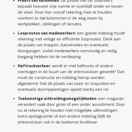
Plaats van kolommen:
de positie van de staanders
bepaalt hoeveel vrije ruimte er overblijft onder en boven
de vloer. Door hier vooraf rekening mee te houden,
voorkom je dat kolommen in de weg staan bij
werkplekken, stellingen of rijroutes.
Looproutes van medewerkers:
een goede indeling houdt
rekening met veilige en efficiënte looproutes. Denk aan
de plaats van trappen, balustrades en eventuele
doorgangen, zodat medewerkers eenvoudig en veilig
toegang hebben tot de verdieping.
Heftruckverkeer:
wordt er met heftrucks of andere
voertuigen in de buurt van de entresolvloer gewerkt? Dan
moet de constructie en indeling hierop worden
afgestemd. Ook de plaats van laad- en lospunten en
eventuele doorrijopeningen speelt hierbij een rol.
Toekomstige uitbreidingsmogelijkheden:
een magazijn
verandert vaak door groei of een ander assortiment. Door
nu al rekening te houden met mogelijke uitbreidingen,
extra opslagruimte of een andere indeling blijft de
entresolvloer ook in de toekomst bruikbaar.