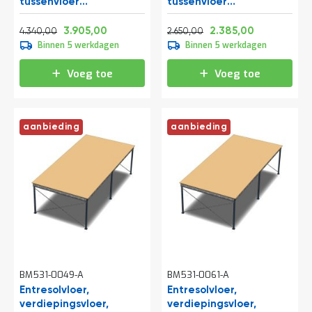
tussenvloer
tussenvloer
a
10300x5000x3000 mm
6000x4200x3500 mm
n
Normale prijs
Vanaf
Normale prijs
Vanaf
(lxbxh)
(lxbxh)
d
5.251,40
4.725,05
3.206,50
2.885,85
3.905,00
2.385,00
4.340,00
2.650,00
l
Binnen 5 werkdagen
Binnen 5 werkdagen
e
i
Voeg toe
Voeg toe
d
i
n
g
aanbieding
aanbieding
e
n
N
i
e
u
w
s
C
o
n
BM531-0049-A
BM531-0061-A
t
Entresolvloer,
Entresolvloer,
a
verdiepingsvloer,
verdiepingsvloer,
c