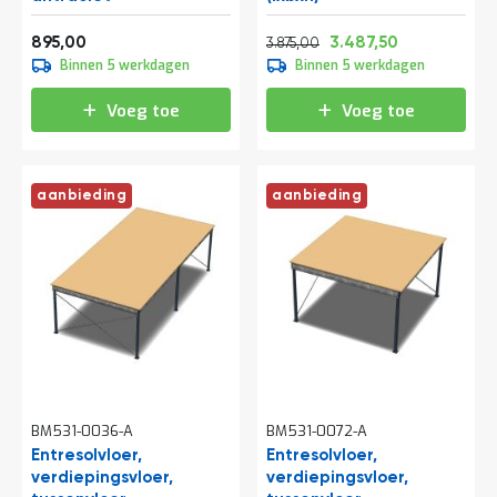
o
c
Vanaf
Normale prijs
Vanaf
a
1.082,95
4.688,75
4.219,88
895,00
3.487,50
3.875,00
t
Binnen 5 werkdagen
Binnen 5 werkdagen
i
e
Voeg toe
Voeg toe
P
a
r
t
aanbieding
aanbieding
i
j
e
n
a
a
n
b
i
e
d
BM531-0036-A
BM531-0072-A
e
n
Entresolvloer,
Entresolvloer,
verdiepingsvloer,
verdiepingsvloer,
H