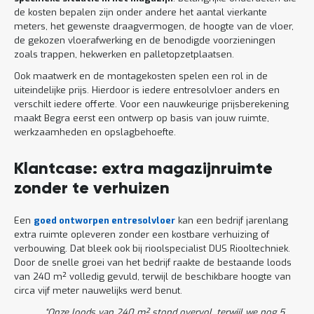
de kosten bepalen zijn onder andere het aantal vierkante
meters, het gewenste draagvermogen, de hoogte van de vloer,
de gekozen vloerafwerking en de benodigde voorzieningen
zoals trappen, hekwerken en palletopzetplaatsen.
Ook maatwerk en de montagekosten spelen een rol in de
uiteindelijke prijs. Hierdoor is iedere entresolvloer anders en
verschilt iedere offerte. Voor een nauwkeurige prijsberekening
maakt Begra eerst een ontwerp op basis van jouw ruimte,
werkzaamheden en opslagbehoefte.
Klantcase: extra magazijnruimte
zonder te verhuizen
Een
goed ontworpen entresolvloer
kan een bedrijf jarenlang
extra ruimte opleveren zonder een kostbare verhuizing of
verbouwing. Dat bleek ook bij rioolspecialist DUS Riooltechniek.
Door de snelle groei van het bedrijf raakte de bestaande loods
van 240 m² volledig gevuld, terwijl de beschikbare hoogte van
circa vijf meter nauwelijks werd benut.
“Onze loods van 240 m² stond overvol, terwijl we nog 5