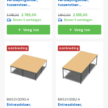
verdiepingsvloer,
verdiepingsvloer,
tussenvloer
tussenvloer
8200x4000x2800 mm
6000x5250x3200 mm
Normale prijs
Vanaf
Normale prijs
Vanaf
(lxbxh)
(lxbxh)
3.744,95
3.369,85
3.436,40
3.091,55
2.785,00
2.555,00
3.095,00
2.840,00
Binnen 5 werkdagen
Binnen 5 werkdagen
Voeg toe
Voeg toe
aanbieding
aanbieding
BM531-0090-A
BM531-0082-A
Entresolvloer,
Entresolvloer,