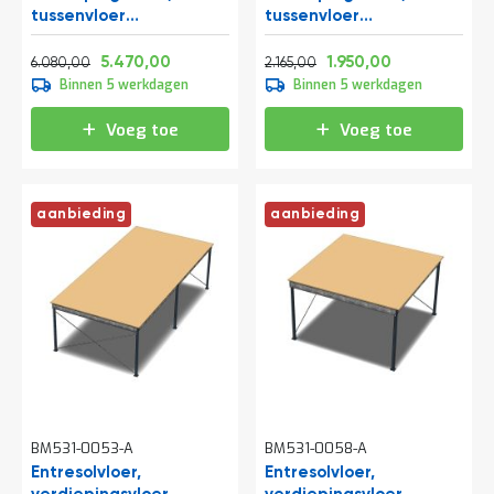
tussenvloer
tussenvloer
15300x5000x2800 mm
5250x4000x2800 mm
Normale prijs
Vanaf
Normale prijs
Vanaf
(lxbxh)
(lxbxh)
7.356,80
6.618,70
2.619,65
2.359,50
5.470,00
1.950,00
6.080,00
2.165,00
Binnen 5 werkdagen
Binnen 5 werkdagen
Voeg toe
Voeg toe
aanbieding
aanbieding
BM531-0053-A
BM531-0058-A
Entresolvloer,
Entresolvloer,