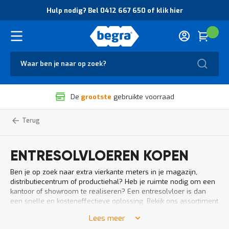
O
Hulp nodig? Bel 0412 667 650 of klik hier
v
e
r
Cart
(
Wink
B
H
e
u
g
Zoek
l
r
p
a
n
V
o
De
grootste
gebruikte voorraad
e
d
i
i
l
g
Entresolvloeren
Home
i
?
g
B
h
e
ENTRESOLVLOEREN KOPEN
e
l
i
0
Ben je op zoek naar extra vierkante meters in je magazijn,
d
4
distributiecentrum of productiehal? Heb je ruimte nodig om een
e
1
kantoor of showroom te realiseren? Een entresolvloer is dan
n
2
een snelle en kosteneffectieve oplossing. Bekijk ons assortiment
k
6
en laat je adviseren over de mogelijkheden om je magazijn
w
6
Lees meer
efficiënter én effectiever in te richten met een extra tussen- of
a
7