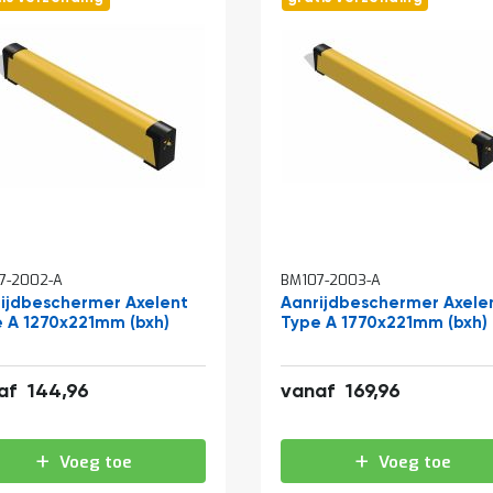
7-2002-A
BM107-2003-A
ijdbeschermer Axelent
Aanrijdbeschermer Axele
 A 1270x221mm (bxh)
Type A 1770x221mm (bxh)
175,40
205,65
af
144,96
vanaf
169,96
Voeg toe
Voeg toe