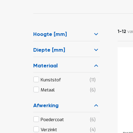
va
1
-
12
Hoogte [mm]
Diepte [mm]
Materiaal
producten
Kunststof
11
producten
Metaal
6
Afwerking
producten
Poedercoat
6
producten
Verzinkt
4