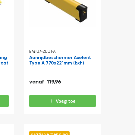
BM107-2001-A
ing
Aanrijdbeschermer Axelent
coat
Type A 770x221mm (bxh)
145,15
vanaf
119,96
Voeg toe
gratis verzending