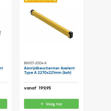
BM107-2004-A
nt
Aanrijdbeschermer Axelent
Type A 2270x221mm (bxh)
241,94
vanaf
199,95
Voeg toe