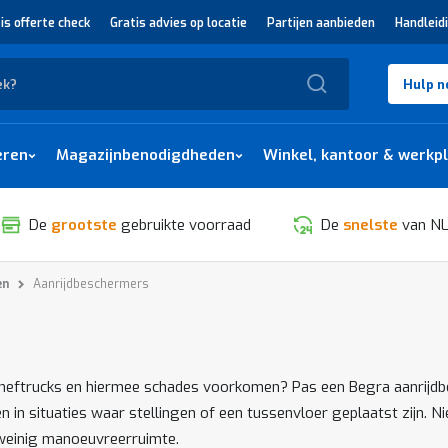
is offerte check
Gratis advies op locatie
Partijen aanbieden
Handleid
Zoek
Hulp n
eren
Magazijnbenodigdheden
Winkel, kantoor & werkp
De
grootste
gebruikte voorraad
De
snelste
van NL
en
Aanrijdbeschermers
SORTEREN
 heftrucks en hiermee schades voorkomen? Pas een Begra aanrijdb
n situaties waar stellingen of een tussenvloer geplaatst zijn. Nie
 weinig manoeuvreerruimte.