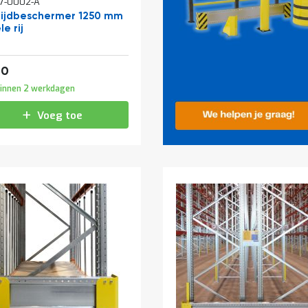
7-0002-A
ijdbeschermer 1250 mm
e rij
f
119,79
00
innen 2 werkdagen
Voeg toe