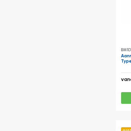
BM10
Aanr
Type
van
gra