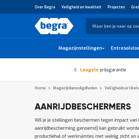
Over Begra
Veiligheid en kwaliteit
Projecten
Grat
Zoek
Magazijnstellingen
Entresolvlo
€
Laagste
prijsgarantie
Home
Magazijnbenodigdheden
Veiligheidsartikel
AANRIJDBESCHERMERS
1
-
van
producten
12
18
Wil je je stellingen beschermen tegen impact van
aanrijdbescherming genoemd) kan gebruikt worden i
productiehal of werkruimtes met weinig zicht en