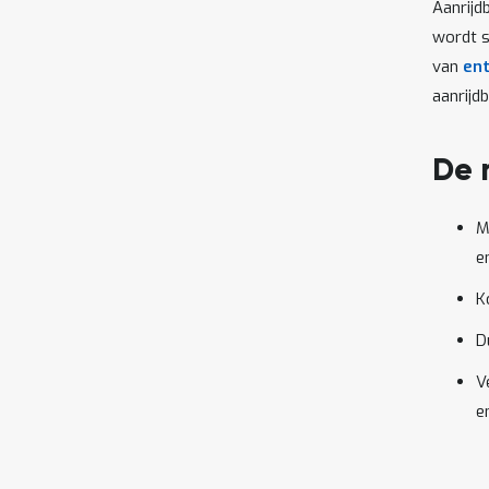
Aanrijd
wordt s
van
en
aanrijd
De 
M
e
K
D
V
e