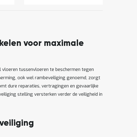
a
nde
pagina
ikelen voor maximale
sol vloeren tussenvloeren te beschermen tegen
cherming, ook wel rambeveiliging genoemd, zorgt
omt dure reparaties, vertragingen en gevaarlijke
eiliging stelling versterken verder de veiligheid in
veiliging