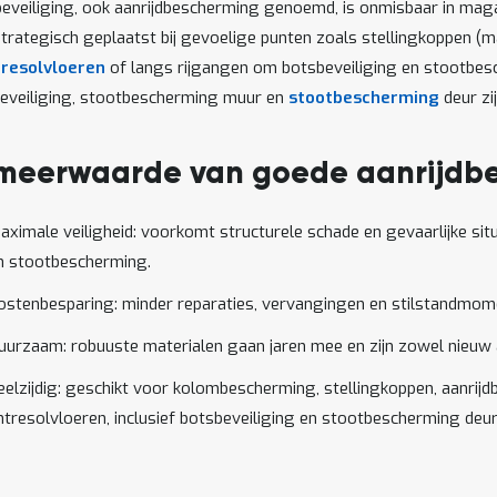
beveiliging, ook aanrijdbescherming genoemd, is onmisbaar in magaz
trategisch geplaatst bij gevoelige punten zoals stellingkoppen (
tresolvloeren
of langs rijgangen om botsbeveiliging en stootbes
beveiliging, stootbescherming muur en
stootbescherming
deur zi
meerwaarde van goede aanrijdbev
aximale veiligheid: voorkomt structurele schade en gevaarlijke situ
n stootbescherming.
ostenbesparing: minder reparaties, vervangingen en stilstandmom
uurzaam: robuuste materialen gaan jaren mee en zijn zowel nieuw 
eelzijdig: geschikt voor kolombescherming, stellingkoppen, aanrijdb
ntresolvloeren, inclusief botsbeveiliging en stootbescherming deur