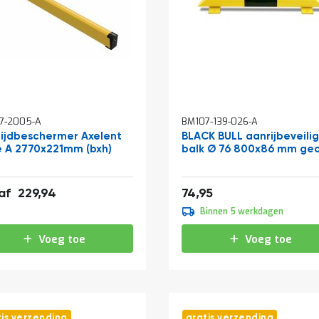
7-2005-A
BM107-139-026-A
ijdbeschermer Axelent
BLACK BULL aanrijbeveilig
 A 2770x221mm (bxh)
balk Ø 76 800x86 mm ge
278,23
90,69
af
229,94
74,95
Binnen 5 werkdagen
Voeg toe
Voeg toe
tis verzending
gratis verzending