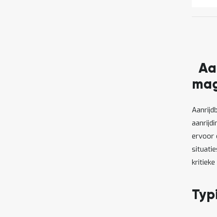
Aan
mag
Aanrijd
aanrijd
ervoor 
situatie
kritieke
Typ