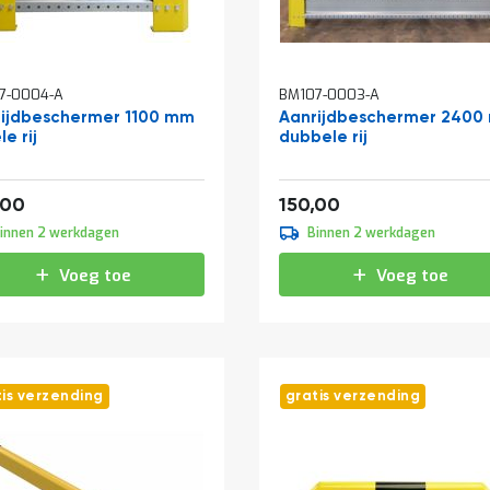
7-0004-A
BM107-0003-A
ijdbeschermer 1100 mm
Aanrijdbeschermer 2400
e rij
dubbele rij
f
Vanaf
127,05
181,50
,00
150,00
innen 2 werkdagen
Binnen 2 werkdagen
Voeg toe
Voeg toe
tis verzending
gratis verzending