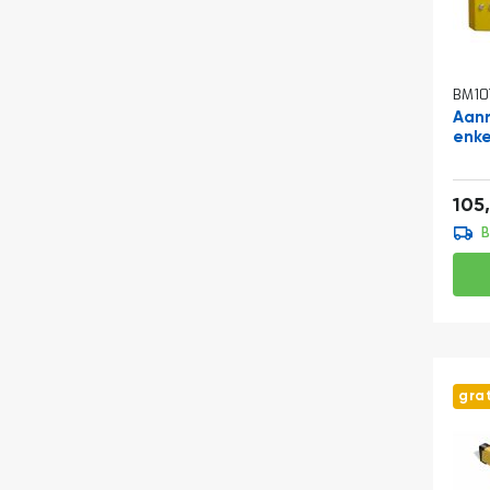
BM10
Aanr
enkel
Vana
105
B
gra