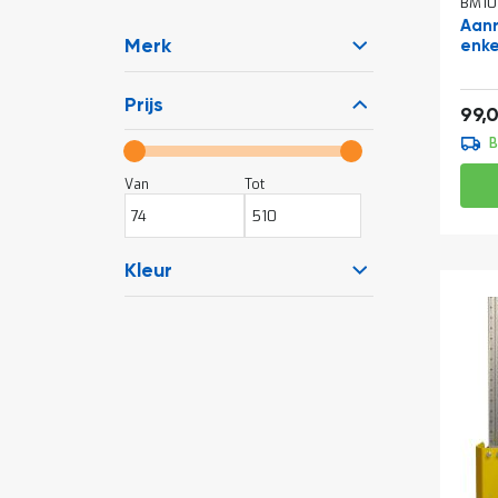
BM10
Aanr
Merk
enkel
Vana
Prijs
99,
B
Van
Tot
Kleur