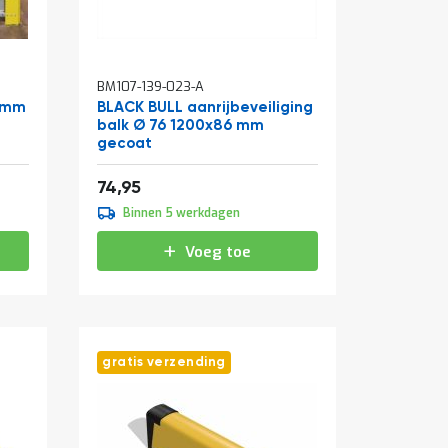
BM107-139-023-A
 mm
BLACK BULL aanrijbeveiliging
balk Ø 76 1200x86 mm
gecoat
90,69
74,95
Binnen 5 werkdagen
Voeg toe
gratis verzending