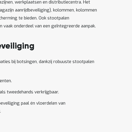
ijnen, werkplaatsen en distributiecentra. Het
magazijn aanrijdbeveiliging), kolommen, kolommen
cherming te bieden. Ook stootpalen
jn vaak onderdeel van een geïntegreerde aanpak.
eiliging
aties bij botsingen, dankzij robuuste stootpalen
enten.
als tweedehands verkrijgbaar.
eveiliging paal én vloerdelen van
.