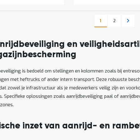
Pagina
Pagin
Volge
1
2
U lees momenteel 
Pagina
rijdbeveiliging en veiligheidsart
azijnbescherming
beveiliging is bedoeld om stellingen en kolommen zoals bij entre
ingen met heftrucks of ander intern transport. Deze robuuste bes
dat zowel je infrastructuur als je medewerkers veilig zijn en voork
s. Specifieke oplossingen zoals aanrijdbeveiliging paal of aanrijdbev
 zones.
ische inzet van aanrijd- en rambe