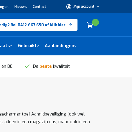
Mijn account
ingen
Nieuws
Contact
Hulp
nodig?
Bel
0412
Cart
(
)
Winkelwagen
odig? Bel 0412 667 650 of klik hier
667
650 of
klik
hier
laats
Gebruikt
Aanbiedingen
 en BE
De
beste
kwaliteit
eschermer toe! Aanrijdbeveiliging (ook wel
t alleen in een magazijn dus, maar ook in een