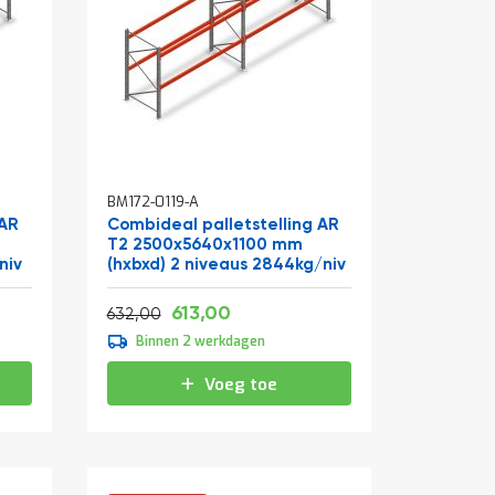
BM172-0119-A
 AR
Combideal palletstelling AR
T2 2500x5640x1100 mm
niv
(hxbxd) 2 niveaus 2844kg/niv
Vanaf
Normale prijs
741,73
613,00
764,72
632,00
Binnen 2 werkdagen
Voeg toe