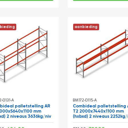
bieding
aanbieding
2-0131-A
BM172-0115-A
ideal palletstelling AR
Combideal palletstelling
3000x5640x1100 mm
T2 2000x7440x1100 mm
xd) 2 niveaus 3636kg/niv
(hxbxd) 2 niveaus 2252kg/
Vanaf
Vanaf
Normale prijs