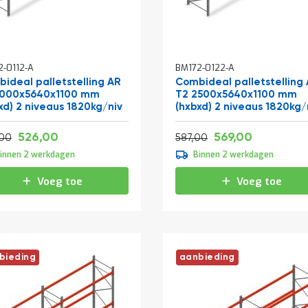
2-0112-A
BM172-0122-A
ideal palletstelling AR
Combideal palletstelling
2000x5640x1100 mm
T2 2500x5640x1100 mm
xd) 2 niveaus 1820kg/niv
(hxbxd) 2 niveaus 1820kg/
Vanaf
Vanaf
Normale prijs
636,46
688,49
526,00
569,00
655,82
710,27
00
587,00
innen 2 werkdagen
Binnen 2 werkdagen
Voeg toe
Voeg toe
bieding
aanbieding