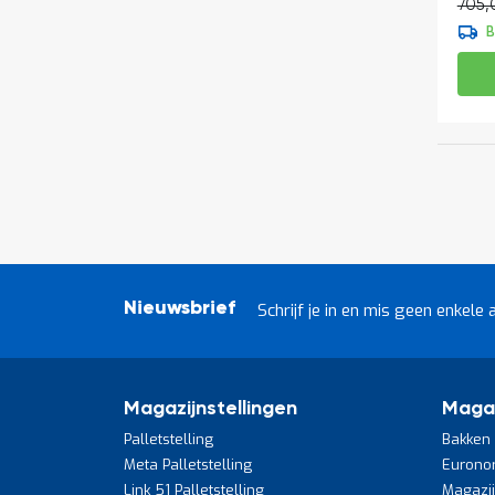
705,
B
Nieuwsbrief
Schrijf je in en mis geen enkele 
Magazijnstellingen
Maga
Palletstelling
Bakken 
Meta Palletstelling
Eurono
Link 51 Palletstelling
Magazi