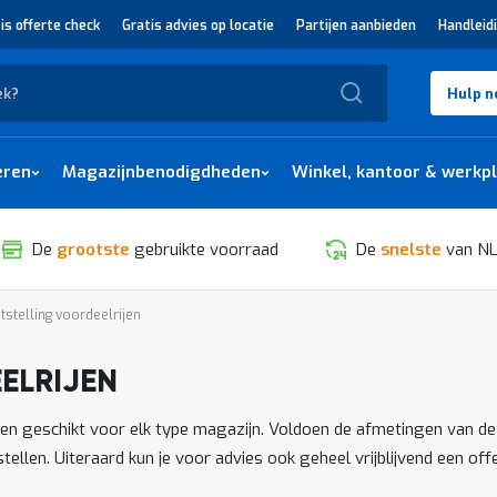
is offerte check
Gratis advies op locatie
Partijen aanbieden
Handleid
Zoek
Hulp n
eren
Magazijnbenodigdheden
Winkel, kantoor & werkp
De
grootste
gebruikte voorraad
De
snelste
van NL
tstelling voordeelrijen
ELRIJEN
SORTEREN
ngen geschikt voor elk type magazijn. Voldoen de afmetingen van de
nstellen. Uiteraard kun je voor advies ook geheel vrijblijvend een