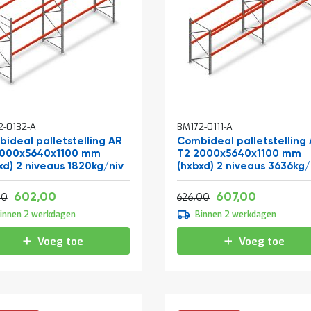
2-0132-A
BM172-0111-A
ideal palletstelling AR
Combideal palletstelling
3000x5640x1100 mm
T2 2000x5640x1100 mm
xd) 2 niveaus 1820kg/niv
(hxbxd) 2 niveaus 3636kg/
Vanaf
Vanaf
Normale prijs
728,42
734,47
602,00
607,00
751,41
757,46
00
626,00
innen 2 werkdagen
Binnen 2 werkdagen
Voeg toe
Voeg toe