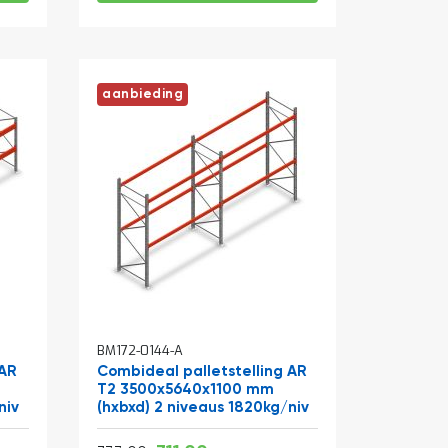
aanbieding
BM172-0144-A
 AR
Combideal palletstelling AR
T2 3500x5640x1100 mm
niv
(hxbxd) 2 niveaus 1820kg/niv
Vanaf
Normale prijs