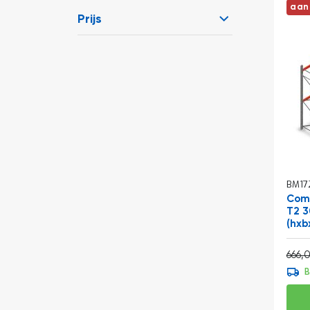
aan
Prijs
BM17
Comb
T2 
(hxb
Normale prijs
666,
B