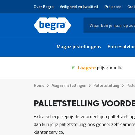
Over Begra
Veiligheid en kwaliteit
Projecten
Grat
Zoek
Magazijnstellingen
Entresolvlo
€
Laagste
prijsgarantie
Home
Magazijnstellingen
Palletstelling
Palle
PALLETSTELLING VOORDE
1
-
van
producten
12
289
Extra scherp geprijsde voordeelrijen palletstelli
dan kun je je palletstelling ook geheel zelf same
klantenservice.