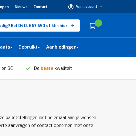
Mijn account
ingen
Nieuws
Contact
Hulp
nodig?
Bel
0412
Cart
(
)
Winkelwagen
odig? Bel 0412 667 650 of klik hier
667
650 of
klik
hier
laats
Gebruikt
Aanbiedingen
 en BE
De
beste
kwaliteit
ze palletstellingen niet helemaal aan je wensen,
 offerte aanvragen of contact opnemen met onze