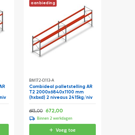
aanbieding
BM172-0113-A
 AR
Combideal palletstelling AR
T2 2000x6840x1100 mm
niv
(hxbxd) 2 niveaus 2415kg/niv
Vanaf
Normale prijs
813,12
672,00
838,53
693,00
Binnen 2 werkdagen
Voeg toe