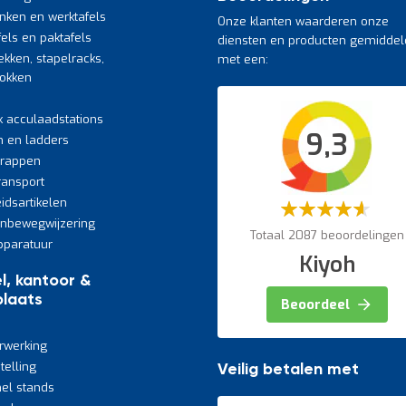
nken en werktafels
Onze klanten waarderen onze
fels en paktafels
diensten en producten gemiddel
ekken, stapelracks,
met een:
bokken
k acculaadstations
9,3
n en ladders
trappen
transport
eidsartikelen
Waardering:
60%
jnbewegwijzering
Totaal 2087 beoordelingen
paratuur
Kiyoh
l, kantoor &
laats
Beoordeel
rwerking
telling
Veilig betalen met
el stands