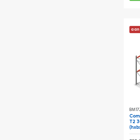
aan
BM17
Comb
T2 
(hxb
Normale prijs