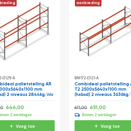
bieding
aanbieding
2-0129-A
BM172-0121-A
ideal palletstelling AR
Combideal palletstelling
3000x5640x1100 mm
T2 2500x5640x1100 mm
xd) 2 niveaus 2844kg/niv
(hxbxd) 2 niveaus 3636kg/
Vanaf
Vanaf
Normale prijs
781,66
787,71
646,00
651,00
805,86
811,91
00
671,00
innen 2 werkdagen
Binnen 2 werkdagen
Voeg toe
Voeg toe