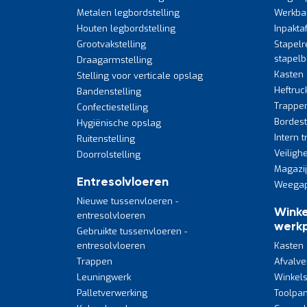
Metalen legbordstelling
Werkba
Houten legbordstelling
Inpakta
Grootvakstelling
Stapelr
stapel
Draagarmstelling
Kasten
Stelling voor verticale opslag
Heftruc
Bandenstelling
Trappe
Confectiestelling
Bordes
Hygiënische opslag
Intern 
Ruitenstelling
Veiligh
Doorrolstelling
Magazi
Entresolvloeren
Weegap
Nieuwe tussenvloeren -
Winke
entresolvloeren
werkp
Gebruikte tussenvloeren -
entresolvloeren
Kasten
Trappen
Afvalve
Leuningwerk
Winkels
Palletverwerking
Toolpan