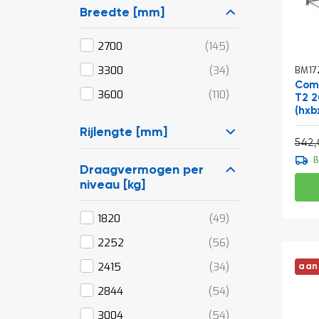
Breedte [mm]
producten
2700
145
producten
3300
34
BM17
Comb
producten
3600
110
T2 
(hxb
Rijlengte [mm]
Normale prijs
542,
B
Draagvermogen per
niveau [kg]
producten
1820
49
producten
2252
56
producten
2415
34
aan
producten
2844
54
producten
3004
54