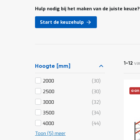
Hulp nodig bij het maken van de juiste keuze?
Start de keuzehulp
va
1
-
12
Hoogte [mm]
producten
2000
30
producten
2500
30
aan
producten
3000
32
producten
3500
34
producten
4000
44
Toon (5) meer