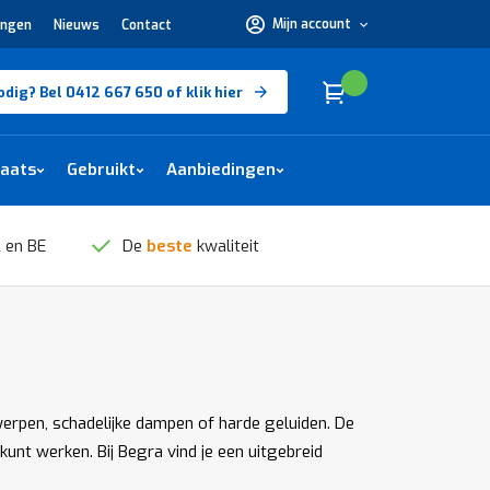
Mijn account
ingen
Nieuws
Contact
Hulp
nodig?
Bel
0412
Cart
(
)
Winkelwagen
odig? Bel 0412 667 650 of klik hier
667
650 of
klik
hier
laats
Gebruikt
Aanbiedingen
 en BE
De
beste
kwaliteit
werpen, schadelijke dampen of harde geluiden. De
kunt werken. Bij Begra vind je een uitgebreid