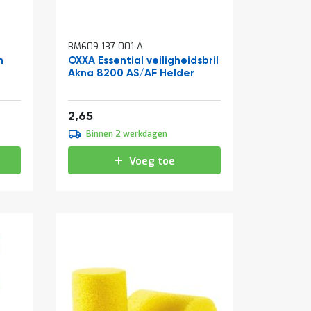
BM609-137-001-A
n
OXXA Essential veiligheidsbril
Akna 8200 AS/AF Helder
3,21
2,65
Binnen 2 werkdagen
Voeg toe