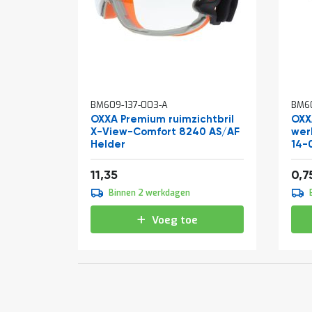
BM609-137-003-A
BM60
OXXA Premium ruimzichtbril
OXX
X-View-Comfort 8240 AS/AF
wer
Helder
14-
13,73
11,35
0,7
Binnen 2 werkdagen
Voeg toe