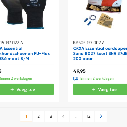
5-137-022-A
BM606-137-002-A
A Essential
OXXA Essential oordoppe
khandschoenen PU-Flex
Sana 8027 koort SNR 37d
086 maat 8/M
200 paar
0,91
60,44
5
49,95
Binnen 2 werkdagen
Binnen 2 werkdagen
Voeg toe
Voeg toe
Pagina
Pagina
Pagina
Pagina
Pagina
Volgende
1
2
3
4
...
12
U lees momenteel pagina
Pagina