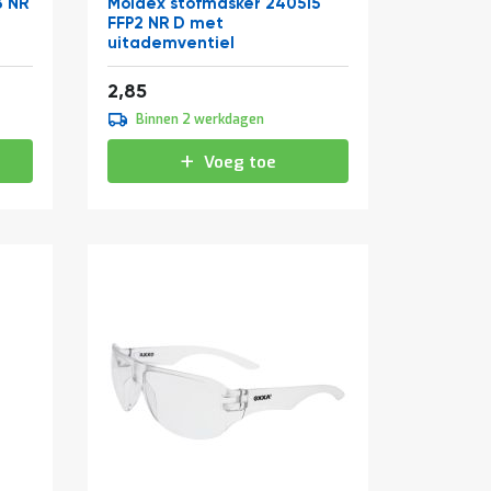
3 NR
Moldex stofmasker 240515
FFP2 NR D met
uitademventiel
3,45
2,85
Binnen 2 werkdagen
Voeg toe