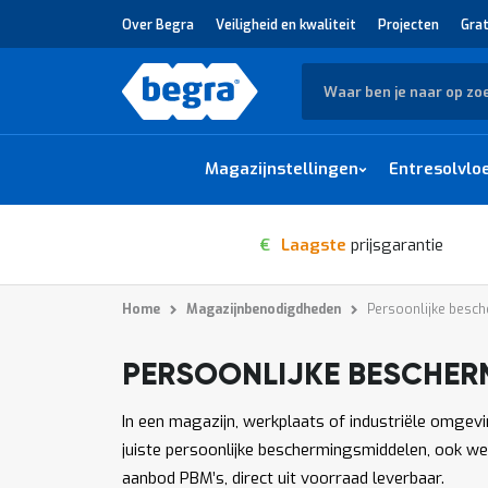
Over Begra
Veiligheid en kwaliteit
Projecten
Grat
Zoek
Magazijnstellingen
Entresolvlo
€
Laagste
prijsgarantie
Home
Magazijnbenodigdheden
Persoonlijke besc
PERSOONLIJKE BESCHER
1
-
van
producten
12
141
In een magazijn, werkplaats of industriële omgevi
juiste persoonlijke beschermingsmiddelen, ook wel 
aanbod PBM’s, direct uit voorraad leverbaar.