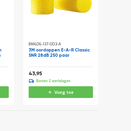
BM606-137-003-A
n
3M oordoppen E-A-R Classic
B
SNR 28dB 250 paar
53,18
43,95
Binnen 2 werkdagen
Voeg toe