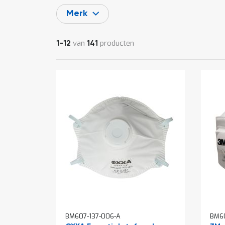
Merk
van
producten
1
-
12
141
BM607-137-006-A
BM60