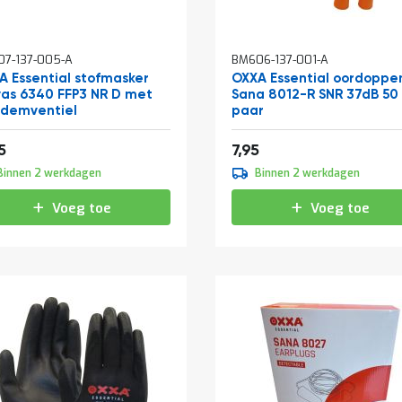
7-137-005-A
BM606-137-001-A
A Essential stofmasker
OXXA Essential oordoppe
vas 6340 FFP3 NR D met
Sana 8012-R SNR 37dB 50
ademventiel
paar
2,96
9,62
5
7,95
Binnen 2 werkdagen
Binnen 2 werkdagen
Voeg toe
Voeg toe