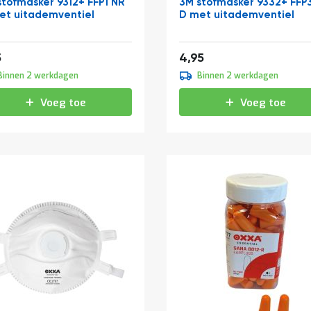
stofmasker 9312+ FFP1 NR
3M stofmasker 9332+ FFP
et uitademventiel
D met uitademventiel
1,63
5,99
5
4,95
Binnen 2 werkdagen
Binnen 2 werkdagen
Voeg toe
Voeg toe