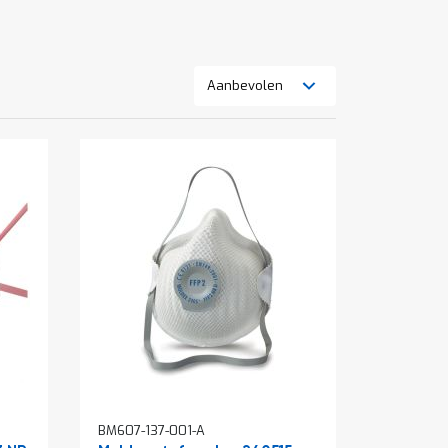
Tonen
Lijst
Foto-
als
tabel
BM607-137-001-A