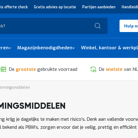
is offerte check
Gratis advies op locatie
Partijen aanbieden
Handleid
Zoek
Hulp n
eren
Magazijnbenodigdheden
Winkel, kantoor & werkp
De
grootste
gebruikte voorraad
De
snelste
van NL
hermingsmiddelen
MINGSMIDDELEN
SORTEREN
ng krijg je dagelijks te maken met risico’s. Denk aan vallende voor
bekend als PBM’s, zorgen ervoor dat je veilig, prettig én efficiënt 