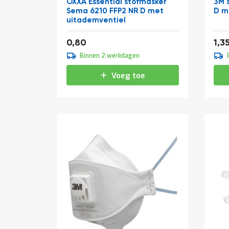
OXXA Essential stofmasker
3M 
Sema 6210 FFP2 NR D met
D m
uitademventiel
0,97
0,80
1,3
Binnen 2 werkdagen
Voeg toe