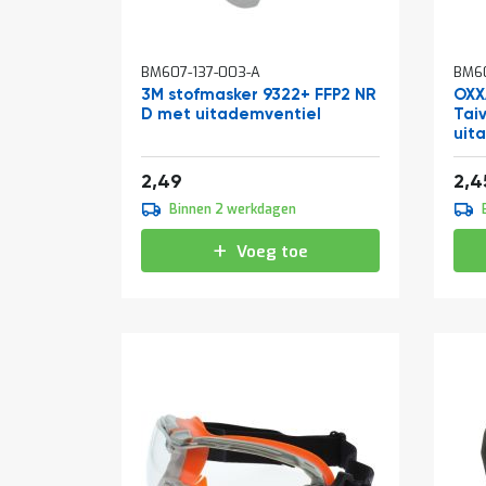
BM607-137-003-A
BM60
3M stofmasker 9322+ FFP2 NR
OXX
D met uitademventiel
Tai
uit
3,01
2,49
2,4
Binnen 2 werkdagen
Voeg toe