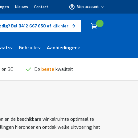
Mijn account
ingen
Nieuws
Contact
Hulp
nodig?
Bel
0412
Cart
(
)
Winkelwagen
odig? Bel 0412 667 650 of klik hier
667
650 of
klik
hier
laats
Gebruikt
Aanbiedingen
 en BE
De
beste
kwaliteit
ren en de beschikbare winkelruimte optimaal te
lingen hieronder en ontdek welke uitvoering het