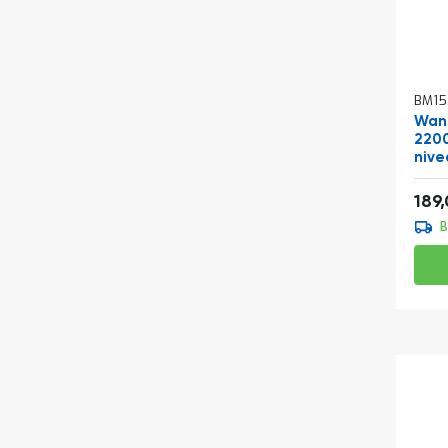
BM15
Wand
2200
nive
Vana
189
B