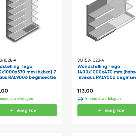
3-1028-A
BM153-1023-A
stelling Tego
Wandstelling Tego
x1000x570 mm (hxbxd) 7
1400x1000x470 mm (hxbxd
aus RAL9006 beginsectie
niveaus RAL9006 beginse
f
Vanaf
297,66
136,73
,00
113,00
innen 2 werkdagen
Binnen 2 werkdagen
Voeg toe
Voeg toe