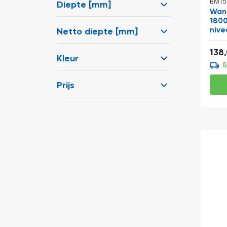
BM15
Diepte [mm]
Wand
1800
nive
Netto diepte [mm]
Vana
138
Kleur
B
Prijs