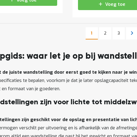
Voeg toe
Voeg toe
Pagina
Pagina
Pa
Vo
1
2
3
U lees momenteel pag
Pagina
pgids: waar let je op bij wandstel
st de juiste wandstelling door eerst goed te kijken naar je 
pecificaties te bepalen, voorkom je dat je later opslagcapaciteit tek
 en formaat van je goederen.
stellingen zijn voor lichte tot middelz
ellingen zijn geschikt voor de opslag en presentatie van li
rmogen verschilt per uitvoering en is afhankelijk van de afmetinge
arom altijd een wandstelling die past bij het gewicht en formaat va