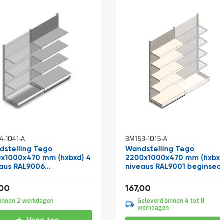
4-1041-A
BM153-1015-A
stelling Tego
Wandstelling Tego
x1000x470 mm (hxbxd) 4
2200x1000x470 mm (hxbx
aus RAL9006
niveaus RAL9001 beginsec
bouwsectie
f
Vanaf
137,94
202,07
,00
167,00
innen 2 werkdagen
Geleverd binnen 4 tot 8
werkdagen