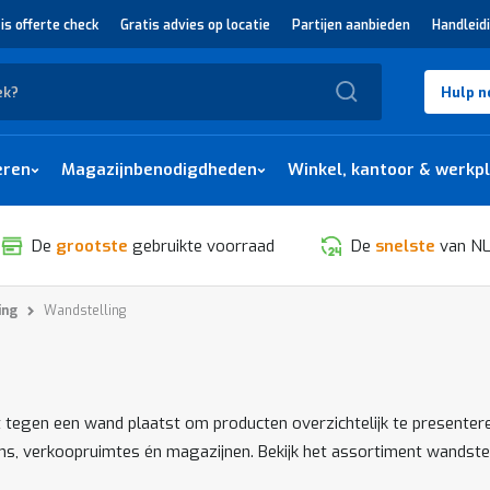
is offerte check
Gratis advies op locatie
Partijen aanbieden
Handleid
Zoek
Hulp n
eren
Magazijnbenodigdheden
Winkel, kantoor & werkp
De
grootste
gebruikte voorraad
De
snelste
van NL
ing
Wandstelling
SORTEREN
ect tegen een wand plaatst om producten overzichtelijk te presente
ms, verkoopruimtes én magazijnen. Bekijk het assortiment wandstel