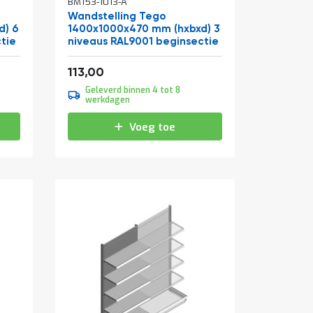
BM153-1013-A
Wandstelling Tego
d) 6
1400x1000x470 mm (hxbxd) 3
tie
niveaus RAL9001 beginsectie
Vanaf
136,73
113,00
Geleverd binnen 4 tot 8
werkdagen
Voeg toe