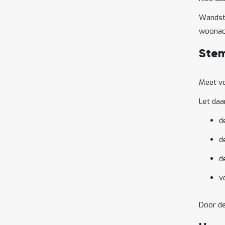
Wandste
woonacc
Stem
Meet vo
Let daar
d
d
d
v
Door de