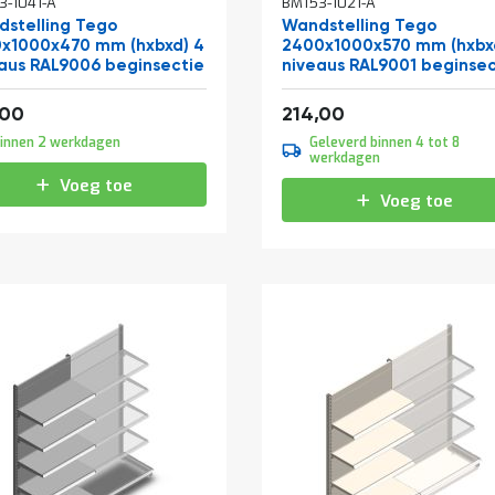
3-1041-A
BM153-1021-A
stelling Tego
Wandstelling Tego
x1000x470 mm (hxbxd) 4
2400x1000x570 mm (hxbx
aus RAL9006 beginsectie
niveaus RAL9001 beginsec
f
Vanaf
166,98
258,94
,00
214,00
innen 2 werkdagen
Geleverd binnen 4 tot 8
werkdagen
Voeg toe
Voeg toe