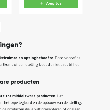
Voeg toe
gina
lgende
ina
lingen?
winkelruimte en opslagbehoefte
. Door vooraf de
ortkomt of een stelling kiest die niet past bij het
ware producten
chte tot middelzware producten
. Het
n, het type legbord en de opbouw van de stelling.
n de producten die je wilt presenteren of opslaan.