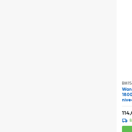
BM15
Wand
1800
nive
aan
Vana
114
B