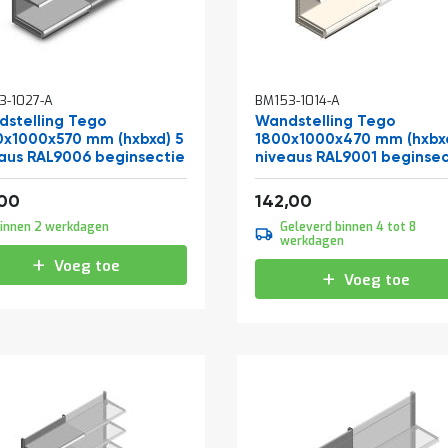
3-1027-A
BM153-1014-A
stelling Tego
Wandstelling Tego
x1000x570 mm (hxbxd) 5
1800x1000x470 mm (hxbx
aus RAL9006 beginsectie
niveaus RAL9001 beginsec
f
Vanaf
228,69
171,82
,00
142,00
innen 2 werkdagen
Geleverd binnen 4 tot 8
werkdagen
Voeg toe
Voeg toe