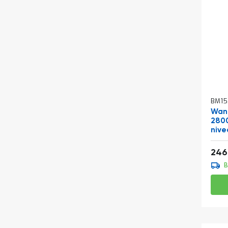
BM15
Wand
2800
nive
Vana
246
B