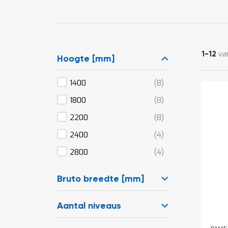
va
1
-
12
Hoogte [mm]
producten
1400
8
producten
1800
8
producten
2200
8
producten
2400
4
producten
2800
4
Bruto breedte [mm]
Aantal niveaus