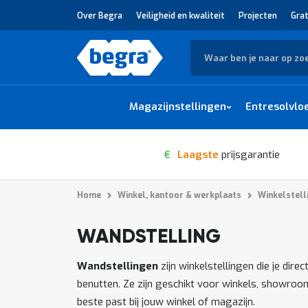
Over Begra
Veiligheid en kwaliteit
Projecten
Grat
Zoek
Magazijnstellingen
Entresolvlo
€
Laagste
prijsgarantie
Home
Winkel, kantoor & werkplaats
Winkelstell
WANDSTELLING
1
-
van
producten
12
32
Wandstellingen
zijn winkelstellingen die je dir
benutten. Ze zijn geschikt voor winkels, showroo
beste past bij jouw winkel of magazijn.