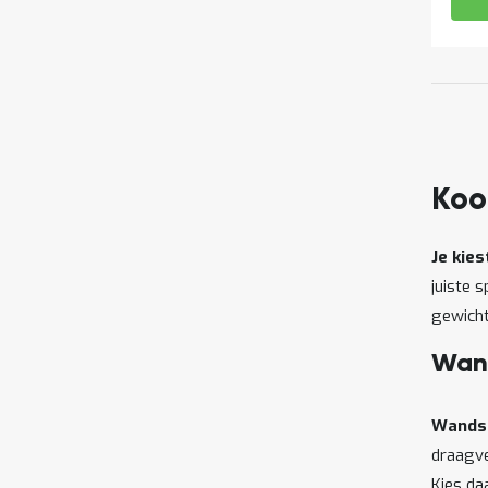
Koo
Je kie
juiste s
gewicht
Wand
Wandst
draagve
Kies da