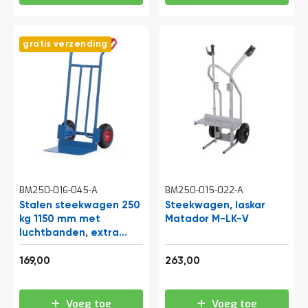
a
n
d
l
gratis verzending
e
i
d
i
n
g
e
n
N
i
e
BM250-016-045-A
BM250-015-022-A
u
Stalen steekwagen 250
Steekwagen, laskar
w
kg 1150 mm met
Matador M-LK-V
s
luchtbanden, extra
C
grote schep
o
204,49
318,23
169,00
263,00
n
t
a
Voeg toe
Voeg toe
c