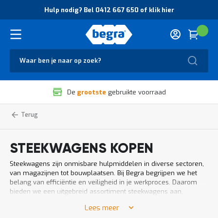
O
Hulp nodig? Bel 0412 667 650 of klik hier
v
e
r
Cart
(
Wink
B
H
e
u
g
Zoek
l
r
p
a
n
V
o
De
grootste
gebruikte voorraad
e
d
i
i
l
g
Home
Magazijnbenodigdheden
Steekwagens
Magazijnwagens
i
?
g
B
h
e
STEEKWAGENS KOPEN
e
l
i
0
Steekwagens zijn onmisbare hulpmiddelen in diverse sectoren,
d
4
van magazijnen tot bouwplaatsen. Bij Begra begrijpen we het
e
1
belang van efficiëntie en veiligheid in je werkproces. Daarom
n
2
bieden we een uitgebreid assortiment steekwagens aan,
k
6
ontworpen om aan alle mogelijke behoeften te voldoen. Of je nu
w
6
Lees meer
op zoek bent naar steekwagens voor orderpicking, het
a
7