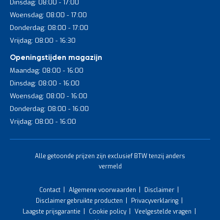
Dinsdag: 08:00 - 17:00
Woensdag: 08:00 - 17:00
Bij veel professionele steekwagens in ons aanbod heb je
Donderdag: 08:00 - 17:00
optioneel de keuze uit verschillende banden om aan specifieke
behoeften te voldoen:
Vrijdag: 08:00 - 16:30
Steekwagens met banden van massief rubber:
massief
Openingstijden magazijn
rubber banden zijn wat stugger, maar gaan niet lek.
Maandag: 08:00 - 16:00
Geschikt voor vlakke oppervlakken binnen.
Dinsdag: 08:00 - 16:00
Steekwagens met luchtbanden:
deze luchtbanden zijn
Woensdag: 08:00 - 16:00
soepeler en comfortabeler, maar kunnen wel lek gaan.
Donderdag: 08:00 - 16:00
Een goede keuze bij oneffen vloeren en buitengebruik.
Vrijdag: 08:00 - 16:00
Steekwagens met polyurethaan banden:
poly banden
kunnen niet lek en zijn met name geschikt voor
binnengebruik. Onderhoudsvrije keuze.
Alle getoonde prijzen zijn exclusief BTW tenzij anders
vermeld
Heb je specifieke wensen voor je (interne) transport of heb je
hulp nodig bij het kiezen van de juiste banden voor je nieuwe
steekwagens? Neem dan contact op met Begra voor persoonlijk
Contact
Algemene voorwaarden
Disclaimer
advies of een vrijblijvende offerte. We helpen je graag verder.
Disclaimer gebruikte producten
Privacyverklaring
Laagste prijsgarantie
Cookie policy
Veelgestelde vragen