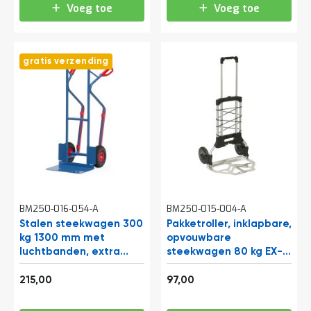
Voeg toe
Voeg toe
gratis verzending
BM250-016-054-A
BM250-015-004-A
Stalen steekwagen 300
Pakketroller, inklapbare,
kg 1300 mm met
opvouwbare
luchtbanden, extra
steekwagen 80 kg EX-
grote schep en
GH80
260,15
117,37
glijstrips
215,00
97,00