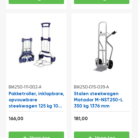
t
Mijn
account
BM250-111-002-A
BM250-015-039-A
Pakketroller, inklapbare,
Stalen steekwagen
opvouwbare
Matador M-NST250-L
steekwagen 125 kg 1020
350 kg 1376 mm
mm
200,86
219,01
166,00
181,00