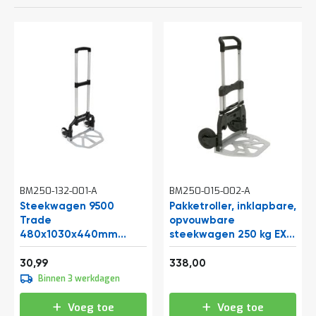
o
c
a
t
i
e
P
a
r
t
i
j
e
n
a
BM250-132-001-A
BM250-015-002-A
a
Steekwagen 9500
Pakketroller, inklapbare,
n
Trade
opvouwbare
b
480x1030x440mm
steekwagen 250 kg EX-
i
(bxhxd)
GH250
e
37,50
408,98
d
30,99
338,00
e
Binnen 3 werkdagen
n
Voeg toe
Voeg toe
H