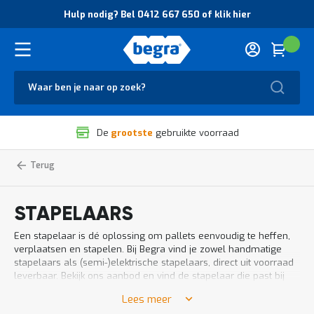
O
Hulp nodig? Bel 0412 667 650 of klik hier
v
e
r
Cart
(
Wink
B
H
e
u
g
Zoek
l
r
p
a
n
V
o
De
grootste
gebruikte voorraad
e
d
i
i
l
g
Home
Magazijnbenodigdheden
Stapelaars
Intern
i
?
transport
g
B
h
e
STAPELAARS
e
l
i
0
Een stapelaar is dé oplossing om pallets eenvoudig te heffen,
d
4
verplaatsen en stapelen. Bij Begra vind je zowel handmatige
e
1
stapelaars als (semi-)elektrische stapelaars, direct uit voorraad
n
2
leverbaar. Bekijk ons aanbod en vind de stapelaar die past bij
k
6
jouw wensen en werkomgeving.
w
6
Lees meer
a
7