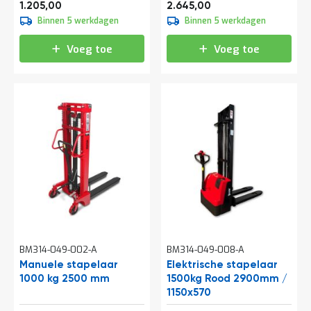
1.458,05
3.200,45
e
1.205,00
2.645,00
r
Binnen 5 werkdagen
Binnen 5 werkdagen
t
e
Voeg toe
Voeg toe
c
h
e
c
k
G
r
a
t
i
s
a
d
v
i
BM314-049-002-A
BM314-049-008-A
e
s
Manuele stapelaar
Elektrische stapelaar
o
1000 kg 2500 mm
1500kg Rood 2900mm /
p
1150x570
l