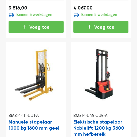
t
4.617,36
4.921,07
3.816,00
4.067,00
Binnen 5 werkdagen
Binnen 5 werkdagen
Mijn
Voeg toe
Voeg toe
account
BM314-111-001-A
BM314-049-006-A
Manuele stapelaar
Elektrische stapelaar
1000 kg 1600 mm geel
Noblelift 1200 kg 3600
mm hefbereik