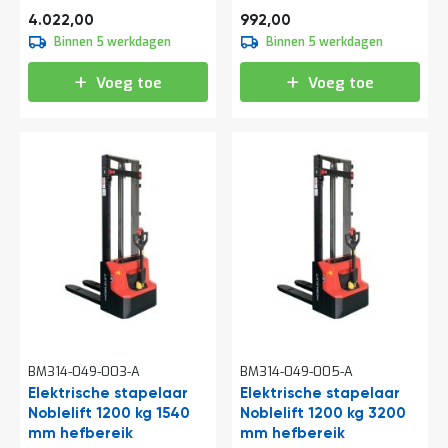
a
4.866,62
1.200,32
4.022,00
992,00
n
Binnen 5 werkdagen
Binnen 5 werkdagen
d
l
e
Voeg toe
Voeg toe
i
d
i
n
g
e
n
N
i
e
u
w
s
C
BM314-049-003-A
BM314-049-005-A
o
n
Elektrische stapelaar
Elektrische stapelaar
t
Noblelift 1200 kg 1540
Noblelift 1200 kg 3200
a
mm hefbereik
mm hefbereik
c