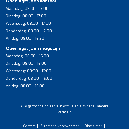
rechtop bedienbare dissel. Dankzij het Battery Management
Openingstijden kantoor
System (BMS) laad je snel bij en verleng je de levensduur van
Maandag: 08:00 - 17:00
de batterij. De bediening is eenvoudig, intuïtief en geschikt voor
Dinsdag: 08:00 - 17:00
intensief dagelijks gebruik.
Woensdag: 08:00 - 17:00
Donderdag: 08:00 - 17:00
Voordelen
Vrijdag: 08:00 - 16:30
Maximale ergonomie en veiligheid
Openingstijden magazijn
Snel en moeiteloos rijden en heffen
Maandag: 08:00 - 16:00
Dinsdag: 08:00 - 16:00
Ideaal voor intensieve logistieke toepassingen
Woensdag: 08:00 - 16:00
Donderdag: 08:00 - 16:00
Vrijdag: 08:00 - 16:00
Wat is een hydraulische stapelaar?
Er zijn ook hydraulische stapelaars, maar wat betekent dat?
Hydraulisch verwijst naar het hefmechanisme dat in veel
Alle getoonde prijzen zijn exclusief BTW tenzij anders
manuele én semi-elektrische stapelaars zit. Het hydraulische
vermeld
systeem maakt gebruik van vloeistofdruk om de lading
gecontroleerd te heffen. Dat is lichter, veiliger en
Contact
Algemene voorwaarden
Disclaimer