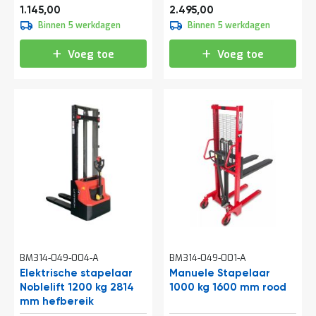
o
1.385,45
3.018,95
1.145,00
2.495,00
c
Binnen 5 werkdagen
Binnen 5 werkdagen
a
t
i
Voeg toe
Voeg toe
e
P
a
r
t
i
j
e
n
a
a
n
b
i
e
BM314-049-004-A
BM314-049-001-A
d
Elektrische stapelaar
Manuele Stapelaar
e
Noblelift 1200 kg 2814
1000 kg 1600 mm rood
n
mm hefbereik
H