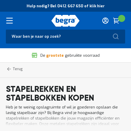
O
Hulp nodig? Bel 0412 667 650 of klik hier
v
e
r
Cart
(
Wink
B
H
e
u
g
Zoek
l
r
p
a
n
V
o
De
grootste
gebruikte voorraad
e
d
i
i
l
g
Home
Stapelrekken,
Magazijnbenodigdheden
stapelracks,
i
?
stapelbokken
g
B
h
e
STAPELREKKEN EN
e
l
i
0
STAPELBOKKEN KOPEN
d
4
e
1
Heb je te weinig opslagruimte of wil je goederen opslaan die
n
2
lastig stapelbaar zijn? Bij Begra vind je hoogwaardige
k
6
stapelrekken of stapelbokken die jouw magazijn efficiënter en
w
6
flexibeler maken. Onze metalen stapelrekken zijn ideaal voor
a
7
het opslaan van pallets, buizen, bulkproducten en