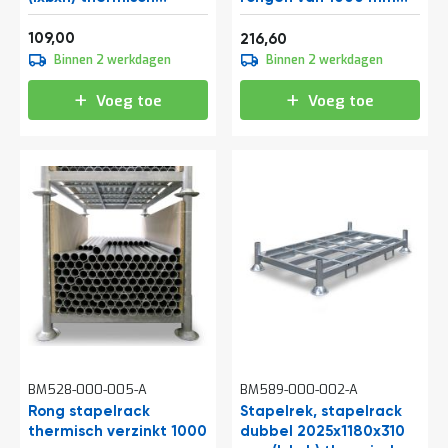
e
verzinkt
2025x1180x830 mm
r
Vanaf
131,89
(lxbxh) thermisch
109,00
262,09
216,60
t
verzinkt
Binnen 2 werkdagen
Binnen 2 werkdagen
e
c
h
Voeg toe
Voeg toe
e
c
k
G
r
a
t
i
s
a
d
v
i
e
s
BM528-000-005-A
BM589-000-002-A
o
Rong stapelrack
Stapelrek, stapelrack
p
thermisch verzinkt 1000
l
dubbel 2025x1180x310