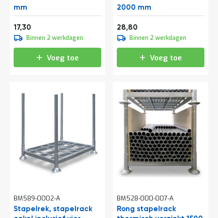
t
mm
2000 mm
20,93
34,85
17,30
28,80
Mijn
Binnen 2 werkdagen
Binnen 2 werkdagen
account
Voeg toe
Voeg toe
BM589-0002-A
BM528-000-007-A
Stapelrek, stapelrack
Rong stapelrack