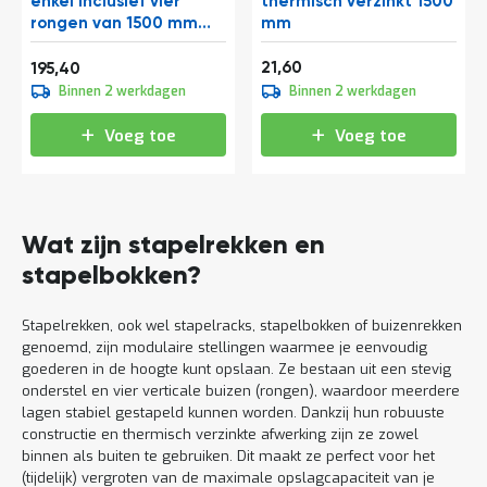
enkel inclusief vier
thermisch verzinkt 1500
rongen van 1500 mm
mm
1545x1180x1330 mm
Vanaf
26,14
(lxbxh) thermisch
236,43
21,60
195,40
verzinkt
Binnen 2 werkdagen
Binnen 2 werkdagen
Voeg toe
Voeg toe
Wat zijn stapelrekken en
stapelbokken?
Stapelrekken, ook wel stapelracks, stapelbokken of buizenrekken
genoemd, zijn modulaire stellingen waarmee je eenvoudig
goederen in de hoogte kunt opslaan. Ze bestaan uit een stevig
onderstel en vier verticale buizen (rongen), waardoor meerdere
lagen stabiel gestapeld kunnen worden. Dankzij hun robuuste
constructie en thermisch verzinkte afwerking zijn ze zowel
binnen als buiten te gebruiken. Dit maakt ze perfect voor het
(tijdelijk) vergroten van de maximale opslagcapaciteit van je