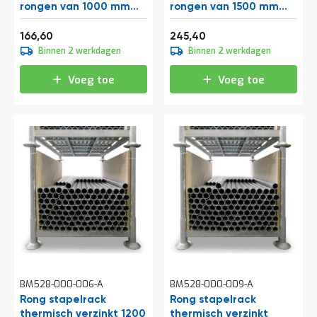
a
rongen van 1000 mm
rongen van 1500 mm
n
1545x1180x830 mm
2025x1180x1330 mm
Vanaf
Vanaf
d
(lxbxh) thermisch
(lxbxh) thermisch
201,59
296,93
166,60
245,40
l
verzinkt
verzinkt
Binnen 2 werkdagen
Binnen 2 werkdagen
e
i
Voeg toe
Voeg toe
d
i
n
g
e
n
N
i
e
u
w
s
C
o
n
BM528-000-006-A
BM528-000-009-A
t
Rong stapelrack
Rong stapelrack
a
thermisch verzinkt 1200
c
thermisch verzinkt