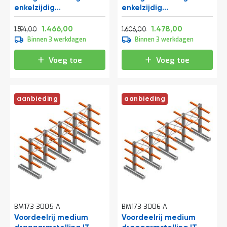
t
enkelzijdig
enkelzijdig
2455x4000x800 mm
2455x4800x800 mm
Normale prijs
Vanaf
Normale prijs
Vanaf
(hxbxd) 4 niveaus
(hxbxd) 4 niveaus
1.928,74
1.773,86
1.943,26
1.788,38
1.466,00
1.478,00
1.594,00
1.606,00
Mijn
Binnen 3 werkdagen
Binnen 3 werkdagen
account
Voeg toe
Voeg toe
aanbieding
aanbieding
BM173-3005-A
BM173-3006-A
Voordeelrij medium
Voordeelrij medium