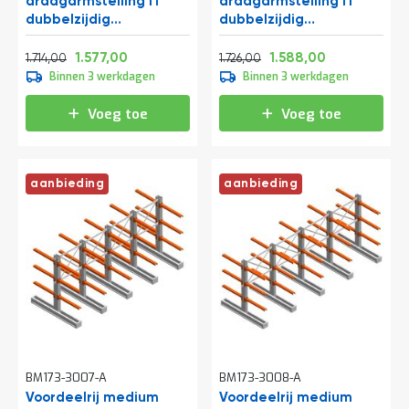
draagarmstelling IT
draagarmstelling IT
dubbelzijdig
dubbelzijdig
1990x4000x600 mm
1990x4800x600 mm
Normale prijs
Vanaf
Normale prijs
Vanaf
(hxbxd) 3 niveaus
(hxbxd) 3 niveaus
2.073,94
1.908,17
2.088,46
1.921,48
1.577,00
1.588,00
1.714,00
1.726,00
Binnen 3 werkdagen
Binnen 3 werkdagen
Voeg toe
Voeg toe
aanbieding
aanbieding
BM173-3007-A
BM173-3008-A
Voordeelrij medium
Voordeelrij medium