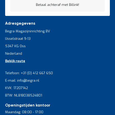
Betaal achteraf met Billink!
Adresgegevens
Begra Magazijninrichting BV
IJsselstraat 9-13
5347 KG Oss
Nederland
Bekijk route
Telefoon: +31 (0) 412 667 650
E-mail: info@begra.nl
KVK: 17207142
BTW: NL818038524B01
Openingstijden kantoor
Maandag: 08:00 - 17:00