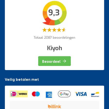
Intern transport
9,3
Veiligheidsartikelen
Magazijnbewegwijzering
Weegapparatuur
Waardering:
60%
Totaal 2087 beoordelingen
Kiyoh
Beoordeel
Veilig betalen met