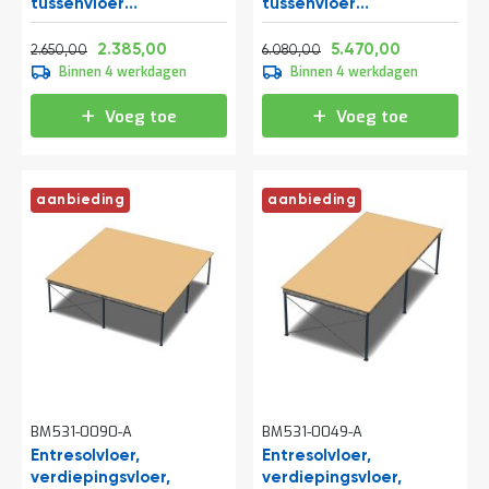
o
tussenvloer
tussenvloer
c
6000x4200x3500 mm
15300x5000x2800 mm
Normale prijs
Vanaf
Normale prijs
Vanaf
a
(lxbxh)
(lxbxh)
3.206,50
2.885,85
7.356,80
6.618,70
2.385,00
5.470,00
2.650,00
6.080,00
t
Binnen 4 werkdagen
Binnen 4 werkdagen
i
e
Voeg toe
Voeg toe
P
a
r
t
aanbieding
aanbieding
i
j
e
n
a
a
n
b
i
e
d
e
BM531-0090-A
BM531-0049-A
n
Entresolvloer,
Entresolvloer,
verdiepingsvloer,
H
verdiepingsvloer,