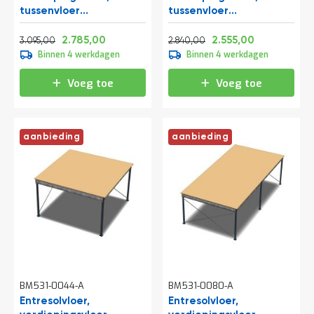
t
tussenvloer
tussenvloer
8200x4000x2800 mm
6000x5250x3200 mm
Normale prijs
Vanaf
Normale prijs
Vanaf
(lxbxh)
(lxbxh)
3.744,95
3.369,85
3.436,40
3.091,55
2.785,00
2.555,00
3.095,00
2.840,00
Mijn
Binnen 4 werkdagen
Binnen 4 werkdagen
account
Voeg toe
Voeg toe
aanbieding
aanbieding
BM531-0044-A
BM531-0080-A
Entresolvloer,
Entresolvloer,