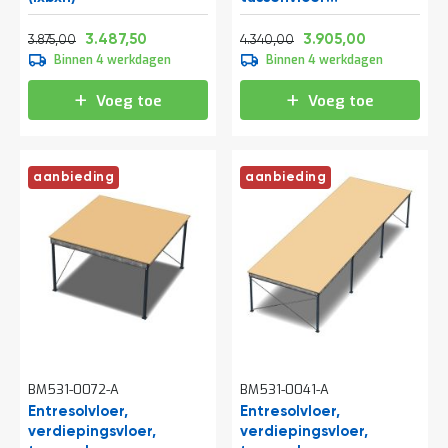
e
10300x5000x3000 mm
r
Normale prijs
Vanaf
Normale prijs
Vanaf
(lxbxh)
4.688,75
4.219,88
5.251,40
4.725,05
3.487,50
3.905,00
3.875,00
4.340,00
t
Binnen 4 werkdagen
Binnen 4 werkdagen
e
c
h
Voeg toe
Voeg toe
e
c
k
aanbieding
aanbieding
G
r
a
t
i
s
a
d
v
i
e
s
BM531-0072-A
BM531-0041-A
o
Entresolvloer,
Entresolvloer,
p
verdiepingsvloer,
l
verdiepingsvloer,