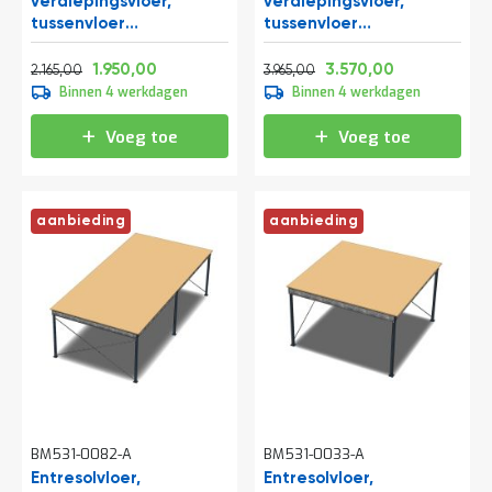
verdiepingsvloer,
verdiepingsvloer,
tussenvloer
tussenvloer
5250x4000x2800 mm
10300x4000x3500 mm
Normale prijs
Vanaf
Normale prijs
Vanaf
(lxbxh)
(lxbxh)
2.619,65
2.359,50
4.797,65
4.319,70
1.950,00
3.570,00
2.165,00
3.965,00
Binnen 4 werkdagen
Binnen 4 werkdagen
Voeg toe
Voeg toe
aanbieding
aanbieding
BM531-0082-A
BM531-0033-A
Entresolvloer,
Entresolvloer,