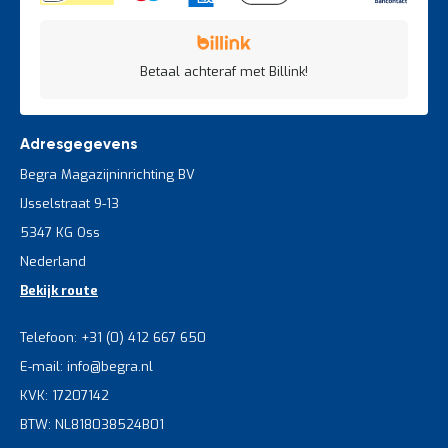
Betaal achteraf met Billink!
Adresgegevens
Begra Magazijninrichting BV
IJsselstraat 9-13
5347 KG Oss
Nederland
Bekijk route
Telefoon: +31 (0) 412 667 650
E-mail: info@begra.nl
KVK: 17207142
BTW: NL818038524B01