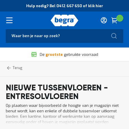
O
Hulp nodig? Bel 0412 667 650 of klik hier
v
e
r
Cart
(
Wink
B
H
e
u
g
Zoek
l
r
p
a
n
V
o
De
grootste
gebruikte voorraad
e
d
i
i
l
g
Home
Nieuwe
Entresolvloeren
tussenvloeren
i
?
-
g
B
entresolvloeren
h
e
NIEUWE TUSSENVLOEREN -
e
l
i
0
ENTRESOLVLOEREN
d
4
e
1
Op plaatsen waar bijvoorbeeld de hoogte van je magazijn niet
n
2
benut wordt, kan een enkele of dubbele tussenvloer uitkomst
k
6
bieden. Een kantine, kantoor of werkruimte kan op aanvraag
w
6
eenvoudig onder of boven je magazijn geplaatst worden,
a
7
eventueel door middel van gaaswanden. En mocht je later toch