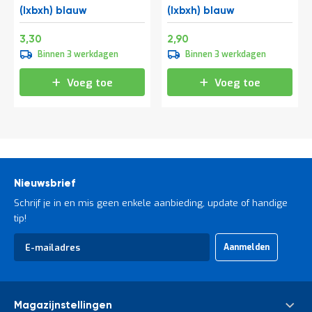
t
(lxbxh) blauw
(lxbxh) blauw
Speciale
Speciale
3,99
3,51
3,30
2,90
prijs
prijs
Mijn
Binnen 3 werkdagen
Binnen 3 werkdagen
account
Voeg toe
Voeg toe
Nieuwsbrief
Schrijf je in en mis geen enkele aanbieding, update of handige
tip!
Abonneer
Aanmelden
u
op
onze
nieuwsbrief
Magazijnstellingen