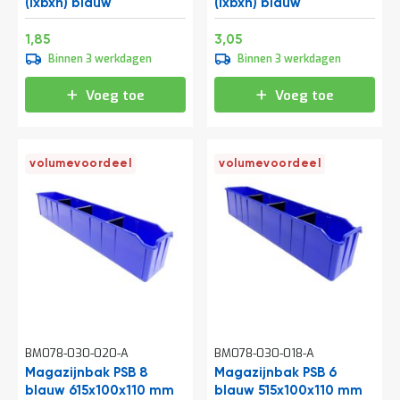
o
(lxbxh) blauw
(lxbxh) blauw
c
a
Speciale
Speciale
2,24
3,69
1,85
3,05
t
prijs
prijs
Binnen 3 werkdagen
Binnen 3 werkdagen
i
e
Voeg toe
Voeg toe
P
a
r
t
volumevoordeel
volumevoordeel
i
j
e
n
a
a
n
b
i
e
d
e
BM078-030-020-A
BM078-030-018-A
n
Magazijnbak PSB 8
Magazijnbak PSB 6
blauw 615x100x110 mm
H
blauw 515x100x110 mm