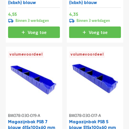
a
(lxbxh) blauw
(lxbxh) blauw
n
d
Speciale
Speciale
5,51
5,26
4,55
4,35
l
prijs
prijs
Binnen 3 werkdagen
Binnen 3 werkdagen
e
i
Voeg toe
Voeg toe
d
i
n
g
e
volumevoordeel
volumevoordeel
n
N
i
e
u
w
s
C
o
n
BM078-030-019-A
BM078-030-017-A
t
Magazijnbak PSB 7
Magazijnbak PSB 5
a
blauw 615x100x60 mm
c
blauw 515x100x60 mm