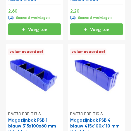
e
r
Speciale
Speciale
3,15
2,66
2,60
2,20
t
prijs
prijs
Binnen 3 werkdagen
Binnen 3 werkdagen
e
c
h
Voeg toe
Voeg toe
e
c
k
volumevoordeel
volumevoordeel
G
r
a
t
i
s
a
d
v
i
e
s
BM078-030-013-A
BM078-030-016-A
o
Magazijnbak PSB 1
Magazijnbak PSB 4
p
blauw 315x100x60 mm
l
blauw 415x100x110 mm