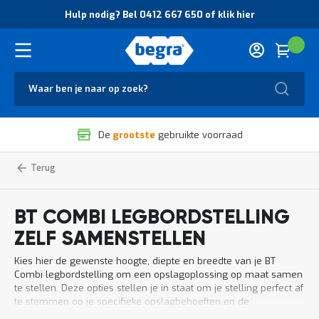
O
Hulp nodig? Bel 0412 667 650 of klik hier
v
e
r
Cart
(
Wink
B
H
e
u
g
Zoek
l
r
p
a
n
V
o
De
grootste
gebruikte voorraad
e
d
i
i
l
g
Home
Magazijnstellingen
Legbordstelling
BT
Houten
Combi
i
?
legbordstelling
legbordstelling
g
B
BT
zelf
Combi
h
e
samenstellen
BT COMBI LEGBORDSTELLING
e
l
i
0
ZELF SAMENSTELLEN
d
4
e
1
Kies hier de gewenste hoogte, diepte en breedte van je BT
n
2
Combi legbordstelling om een opslagoplossing op maat samen
k
6
te stellen. Deze opties stellen je in staat om je stelling perfect af
w
6
te stemmen op je specifieke opslagbehoeften en de
a
7
beschikbare ruimte in je magazijn of werkplaats.