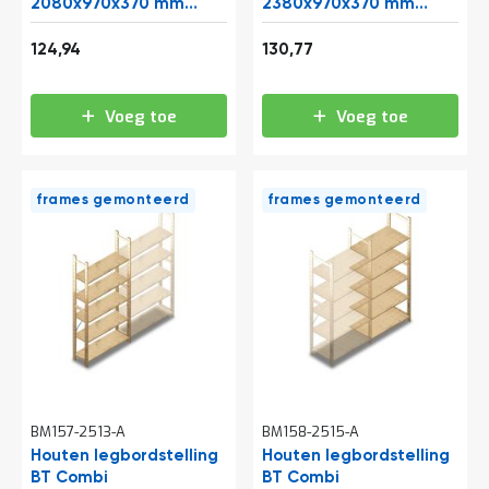
o
2080x970x370 mm
2380x970x370 mm
c
(hxbxd) 5 niveaus
(hxbxd) 5 niveaus
Vanaf
Vanaf
a
aanbouwsectie
aanbouwsectie
151,18
158,23
124,94
130,77
t
i
e
Voeg toe
Voeg toe
P
a
r
t
frames gemonteerd
frames gemonteerd
i
j
e
n
a
a
n
b
i
e
d
e
BM157-2513-A
BM158-2515-A
n
Houten legbordstelling
Houten legbordstelling
BT Combi
H
BT Combi