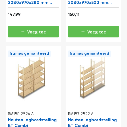
a
2080x970x280 mm
2080x970x500 mm
n
(hxbxd) 5 niveaus
(hxbxd) 5 niveaus
Vanaf
Vanaf
d
beginsectie
aanbouwsectie
179,07
181,63
147,99
150,11
l
e
i
Voeg toe
Voeg toe
d
i
n
g
e
frames gemonteerd
frames gemonteerd
n
N
i
e
u
w
s
C
o
n
BM158-2524-A
BM157-2522-A
t
Houten legbordstelling
Houten legbordstelling
a
BT Combi
c
BT Combi