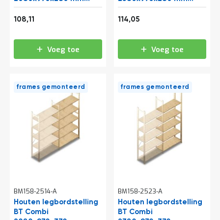
e
(hxbxd) 5 niveaus
(hxbxd) 5 niveaus
r
Vanaf
Vanaf
aanbouwsectie
aanbouwsectie
130,81
138,00
108,11
114,05
t
e
c
h
Voeg toe
Voeg toe
e
c
k
frames gemonteerd
frames gemonteerd
G
r
a
t
i
s
a
d
v
i
e
s
BM158-2514-A
BM158-2523-A
o
Houten legbordstelling
Houten legbordstelling
p
BT Combi
l
BT Combi