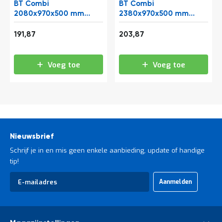
BT Combi
BT Combi
2080x970x500 mm
2380x970x500 mm
(hxbxd) 5 niveaus
(hxbxd) 5 niveaus
Vanaf
Vanaf
beginsectie
beginsectie
232,16
246,68
191,87
203,87
Voeg toe
Voeg toe
Nieuwsbrief
Schrijf je in en mis geen enkele aanbieding, update of handige
tip!
Abonneer
Aanmelden
u
op
onze
nieuwsbrief