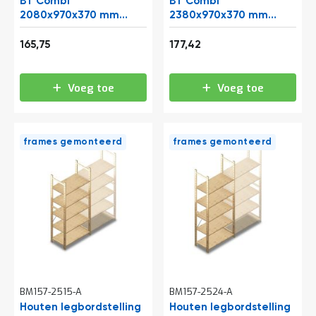
BT Combi
BT Combi
2080x970x370 mm
2380x970x370 mm
(hxbxd) 5 niveaus
(hxbxd) 5 niveaus
Vanaf
Vanaf
beginsectie
beginsectie
200,56
214,68
165,75
177,42
Voeg toe
Voeg toe
frames gemonteerd
frames gemonteerd
BM157-2515-A
BM157-2524-A
Houten legbordstelling
Houten legbordstelling