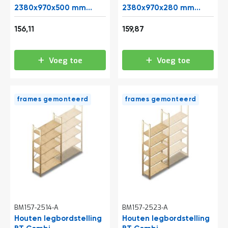
t
2380x970x500 mm
2380x970x280 mm
(hxbxd) 5 niveaus
(hxbxd) 5 niveaus
Vanaf
Vanaf
aanbouwsectie
beginsectie
188,89
193,44
156,11
159,87
Mijn
account
Voeg toe
Voeg toe
frames gemonteerd
frames gemonteerd
BM157-2514-A
BM157-2523-A
Houten legbordstelling
Houten legbordstelling