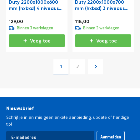
Duty 2200x1000x600
Duty 2200x1000x700
mm (hxbxd) 4 niveaus
mm (hxbxd) 3 niveaus
beginsectie
beginsectie
Vanaf
Vanaf
156,09
142,78
129,00
118,00
Binnen 3 werkdagen
Binnen 3 werkdagen
Voeg toe
Voeg toe
Pagina
Pagina
Volgende
1
2
U lees momenteel pagina
Pagina
Nieuwsbrief
Schrijf je in en mis geen enkele aanbieding, update of handige
tip!
Abonneer
Aanmelden
u