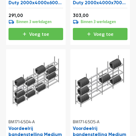
a
Duty 2000x4000x600
Duty 2000x4000x700
n
mm (hxbxd) 3 niveaus
mm (hxbxd) 3 niveaus
Vanaf
Vanaf
d
352,11
366,63
291,00
303,00
l
Binnen 3 werkdagen
Binnen 3 werkdagen
e
i
Voeg toe
Voeg toe
d
i
n
g
e
n
N
i
e
u
w
s
C
o
n
BM171-6504-A
BM171-6505-A
t
Voordeelrij
Voordeelrij
a
bandenstelling Medium
c
bandenstelling Medium