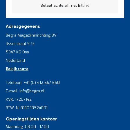
Betaal achteraf met Billink!
Adresgegevens
Begra Magazijninrichting BV
IJsselstraat 9-13
5347 KG Oss
Nederland
Bekijk route
Telefoon: +31 (0) 412 667 650
E-mail: info@begra.nl
KVK: 17207142
BTW: NL818038524B01
Openingstijden kantoor
Maandag: 08:00 - 17:00