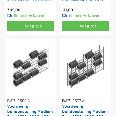
e
mm (hxbxd) 3 niveaus
beginsectie
r
Vanaf
Vanaf
369,05
134,31
305,00
111,00
t
Binnen 3 werkdagen
Binnen 3 werkdagen
e
c
h
Voeg toe
Voeg toe
e
c
k
G
r
a
t
i
s
a
d
v
i
e
s
BM171-6506-A
BM171-6507-A
o
Voordeelrij
Voordeelrij
p
bandenstelling Medium
l
bandenstelling Medium