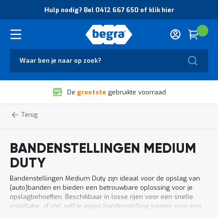
O
Hulp nodig? Bel 0412 667 650 of klik hier
v
e
r
Cart
(
Wink
B
H
e
u
g
Zoek
l
r
p
a
n
V
o
De
grootste
gebruikte voorraad
e
d
i
i
l
g
Home
Magazijnstellingen
Bandenstellingen
Bandenstelling
Medium
i
?
Duty
g
B
h
e
BANDENSTELLINGEN MEDIUM
e
l
i
0
DUTY
d
4
e
1
Bandenstellingen Medium Duty zijn ideaal voor de opslag van
n
2
(auto)banden en bieden een betrouwbare oplossing voor je
k
6
opslagbehoeften. Beschikbaar in losse rijen voor een snelle
w
6
installatie, of stel zelf je eigen bandenstelling samen voor een
a
7
flexibele en op maat gemaakte oplossing. Perfect voor het