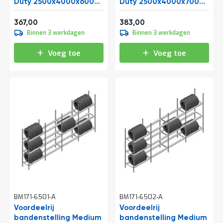
o
Duty 2500x4000x600
Duty 2500x4000x700
c
mm (hxbxd) 4 niveaus
mm (hxbxd) 4 niveaus
Vanaf
Vanaf
a
444,07
463,43
367,00
383,00
t
Binnen 3 werkdagen
Binnen 3 werkdagen
i
e
Voeg toe
Voeg toe
P
a
r
t
i
j
e
n
a
a
n
b
i
e
d
e
BM171-6501-A
BM171-6502-A
n
Voordeelrij
Voordeelrij
bandenstelling Medium
H
bandenstelling Medium