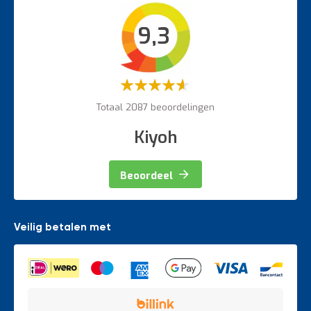
Intern transport
9,3
Veiligheidsartikelen
Magazijnbewegwijzering
Weegapparatuur
Waardering:
60%
Totaal 2087 beoordelingen
Kiyoh
Beoordeel
Veilig betalen met