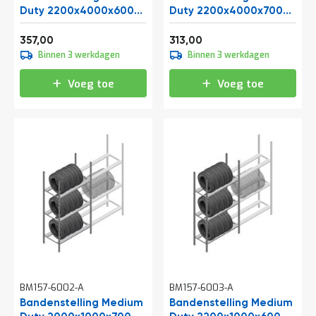
t
Duty 2200x4000x600
Duty 2200x4000x700
mm (hxbxd) 4 niveaus
mm (hxbxd) 3 niveaus
Vanaf
Vanaf
431,97
378,73
357,00
313,00
Mijn
Binnen 3 werkdagen
Binnen 3 werkdagen
account
Voeg toe
Voeg toe
BM157-6002-A
BM157-6003-A
Bandenstelling Medium
Bandenstelling Medium