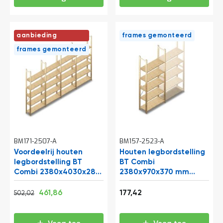
o
c
a
t
aanbieding
frames gemonteerd
i
e
frames gemonteerd
P
a
r
t
i
j
e
n
a
BM171-2507-A
a
BM157-2523-A
n
Voordeelrij houten
Houten legbordstelling
b
legbordstelling BT
BT Combi
i
Combi 2380x4030x280
2380x970x370 mm
e
mm (hxbxd) 5 niveaus
(hxbxd) 5 niveaus
d
Normale prijs
Vanaf
Vanaf
beginsectie
607,44
558,85
214,68
461,86
177,42
502,02
e
n
H