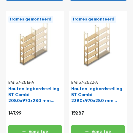
e
r
t
e
frames gemonteerd
frames gemonteerd
c
h
e
c
k
G
r
a
t
i
s
BM157-2513-A
BM157-2522-A
a
Houten legbordstelling
Houten legbordstelling
d
BT Combi
BT Combi
v
2080x970x280 mm
2380x970x280 mm
i
(hxbxd) 5 niveaus
e
(hxbxd) 5 niveaus
Vanaf
Vanaf
s
beginsectie
beginsectie
179,07
193,44
147,99
159,87
o
p
l
Voeg toe
Voeg toe