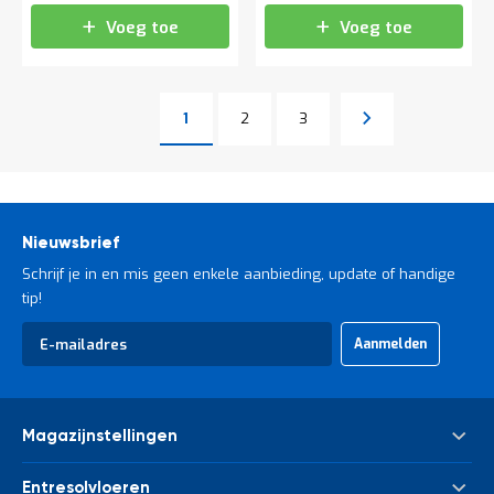
Voeg toe
Voeg toe
Pagina
Pagina
Pagina
Volgende
1
2
3
U lees momenteel pagina
Pagina
Nieuwsbrief
Schrijf je in en mis geen enkele aanbieding, update of handige
tip!
Abonneer
Aanmelden
u
op
onze
nieuwsbrief
Magazijnstellingen
Palletstelling
Entresolvloeren