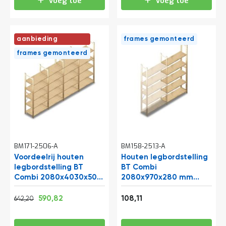
Voeg toe
Voeg toe
a
n
d
l
aanbieding
frames gemonteerd
e
i
frames gemonteerd
d
i
n
g
e
n
N
i
e
BM171-2506-A
u
BM158-2513-A
w
Voordeelrij houten
Houten legbordstelling
s
legbordstelling BT
BT Combi
Combi 2080x4030x500
2080x970x280 mm
C
mm (hxbxd) 5 niveaus
o
(hxbxd) 5 niveaus
Normale prijs
Vanaf
Vanaf
n
aanbouwsectie
777,06
714,89
130,81
590,82
108,11
642,20
t
a
c