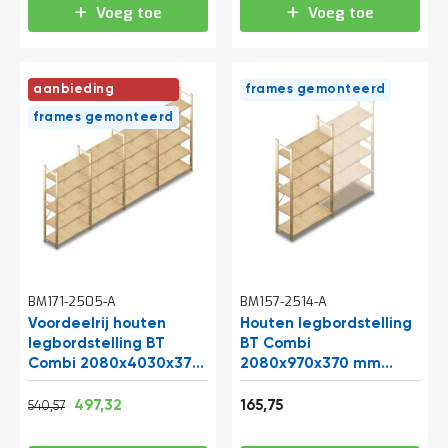
Voeg toe
Voeg toe
aanbieding
frames gemonteerd
frames gemonteerd
BM171-2505-A
BM157-2514-A
Voordeelrij houten
Houten legbordstelling
legbordstelling BT
BT Combi
Combi 2080x4030x370
2080x970x370 mm
mm (hxbxd) 5 niveaus
(hxbxd) 5 niveaus
Normale prijs
Vanaf
Vanaf
beginsectie
654,09
601,76
200,56
497,32
165,75
540,57