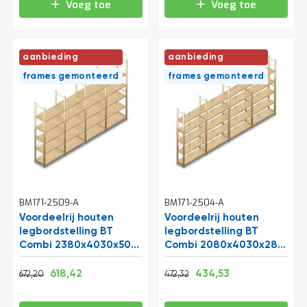
Voeg toe
Voeg toe
t
Mijn
aanbieding
aanbieding
account
frames gemonteerd
frames gemonteerd
BM171-2509-A
BM171-2504-A
Voordeelrij houten
Voordeelrij houten
legbordstelling BT
legbordstelling BT
Combi 2380x4030x500
Combi 2080x4030x280
mm (hxbxd) 5 niveaus
mm (hxbxd) 5 niveaus
Normale prijs
Vanaf
Normale prijs
Vanaf
813,36
748,29
571,51
525,78
618,42
434,53
672,20
472,32