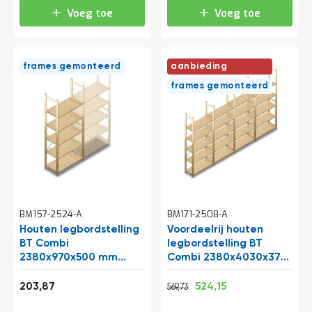
Voeg toe
Voeg toe
frames gemonteerd
aanbieding
frames gemonteerd
BM157-2524-A
BM171-2508-A
Houten legbordstelling
Voordeelrij houten
BT Combi
legbordstelling BT
2380x970x500 mm
Combi 2380x4030x370
(hxbxd) 5 niveaus
mm (hxbxd) 5 niveaus
Vanaf
Normale prijs
Vanaf
beginsectie
246,68
689,37
634,22
203,87
524,15
569,73