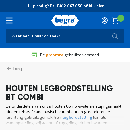
O
Hulp nodig? Bel 0412 667 650 of klik hier
v
e
r
Cart
(
Wink
B
H
e
u
g
Zoek
l
r
p
a
n
V
o
De
grootste
gebruikte voorraad
e
d
i
i
l
g
Home
Magazijnstellingen
Houten
Legbordstelling
legbordstelling
i
?
BT
g
B
Combi
h
e
HOUTEN LEGBORDSTELLING
e
l
i
0
BT COMBI
d
4
e
1
De onderdelen van onze houten Combi-systemen zijn gemaakt
n
2
uit eersteklas Scandinavisch vurenhout en garanderen je
k
6
jarenlang gebruiksgemak. Een
legbordstelling
kan als
w
6
wandopstelling, vrijstaand of ruggelings dubbel worden
a
7
geplaatst, het is allemaal mogelijk. Jouw beschikbare ruimte