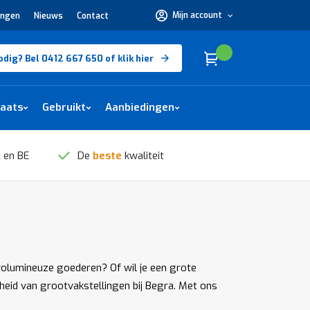
Mijn account
ingen
Nieuws
Contact
Hulp
nodig?
Bel
0412
Cart
(
)
Winkelwagen
odig? Bel 0412 667 650 of klik hier
667
650 of
klik
hier
laats
Gebruikt
Aanbiedingen
 en BE
De
beste
kwaliteit
volumineuze goederen? Of wil je een grote
heid van grootvakstellingen bij Begra. Met ons