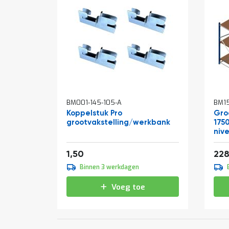
BM001-145-105-A
BM1
Koppelstuk Pro
Gro
grootvakstelling/werkbank
175
niv
Van
1,82
1,50
228
Binnen 3 werkdagen
Voeg toe