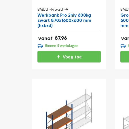
BM001-145-201-A
BM00
Werkbank Pro 2niv 600kg
Groo
zwart 870x1600x600 mm
600
(hxbxd)
mm 
106,43
140,
87,96
vanaf
va
109,95
144
Binnen 3 werkdagen
133,04
175
Voeg toe