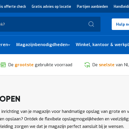
is offerte check
Gratis advies op locatie
Partijen aanbieden
Handleid
Zoek
Hulp n
eren
Magazijnbenodigdheden
Winkel, kantoor & werkp
De
grootste
gebruikte voorraad
De
snelste
van NL
KOPEN
SORTEREN
e inrichting van je magazijn voor handmatige opslag van grote en 
n opslaan? Ontdek de flexibele opslagmogelijkheden en veelzijdig
iding zorgen we dat je magazijn perfect aansluit bij je wensen.