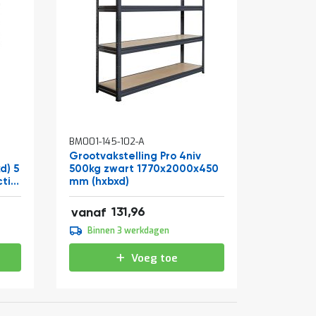
BM001-145-102-A
Grootvakstelling Pro 4niv
d) 5
500kg zwart 1770x2000x450
ctie
mm (hxbxd)
159,67
131,96
vanaf
164,95
Binnen 3 werkdagen
199,59
Voeg toe