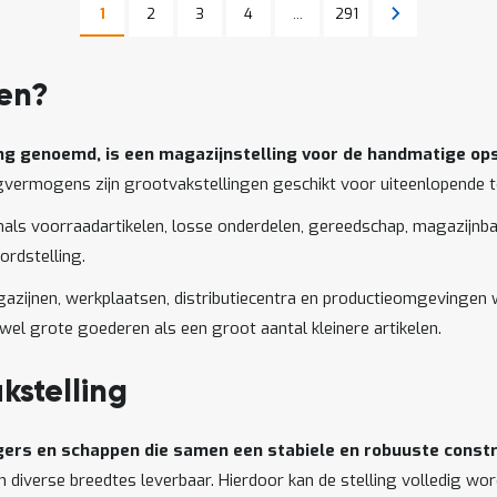
Pagina
Pagina
Pagina
Pagina
Pagina
Volgende
1
2
3
4
...
291
U lees momenteel pagina
Pagina
gen?
ing genoemd, is een magazijnstelling voor de handmatige op
agvermogens zijn grootvakstellingen geschikt voor uiteenlopende
nals voorraadartikelen, losse onderdelen, gereedschap, magazijnbak
rdstelling.
zijnen, werkplaatsen, distributiecentra en productieomgevingen wa
owel grote goederen als een groot aantal kleinere artikelen.
stelling
ggers en schappen die samen een stabiele en robuuste const
 in diverse breedtes leverbaar. Hierdoor kan de stelling volledig 