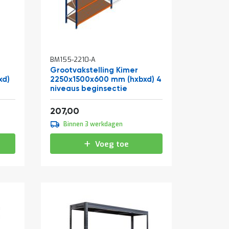
BM155-2210-A
Grootvakstelling Kimer
xd)
2250x1500x600 mm (hxbxd) 4
niveaus beginsectie
Vanaf
250,47
207,00
Binnen 3 werkdagen
Voeg toe