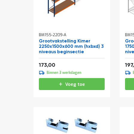
BM155-2209-A
BM15
Grootvakstelling Kimer
Gro
2250x1500x600 mm (hxbxd) 3
175
niveaus beginsectie
niv
Vanaf
Van
209,33
173,00
197
Binnen 3 werkdagen
Voeg toe