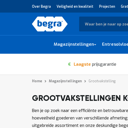
Over Begra
Veiligheid en kwaliteit
Projecten
Grat
Zoek
Magazijnstellingen
Entresolvlo
€
Laagste
prijsgarantie
Home
Magazijnstellingen
Grootvakstelling
GROOTVAKSTELLINGEN 
1
-
van
producten
12
3484
Ben je op zoek naar een efficiënte en betrouwbar
hoeveelheid goederen van verschillende afmetinge
uitgebreide assortiment en onze deskundige begele