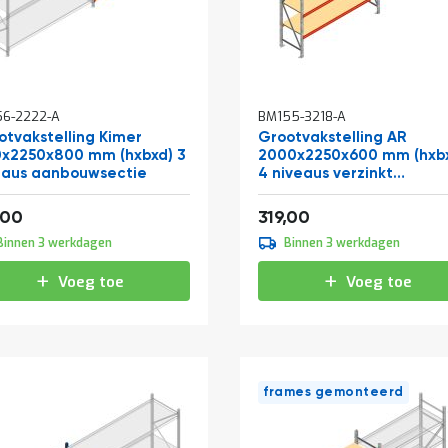
6-2222-A
BM155-3218-A
otvakstelling Kimer
Grootvakstelling AR
0x2250x800 mm (hxbxd) 3
2000x2250x600 mm (hxb
eaus aanbouwsectie
4 niveaus verzinkt
beginsectie
af
Vanaf
238,37
385,99
,00
319,00
Binnen 3 werkdagen
Binnen 3 werkdagen
Voeg toe
Voeg toe
frames gemonteerd