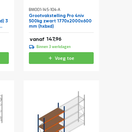
BM001-145-104-A
Grootvakstelling Pro 4niv
d) 3
500kg zwart 1770x2000x600
mm (hxbxd)
s
179,03
147,96
vanaf
184,95
Binnen 3 werkdagen
223,79
Voeg toe