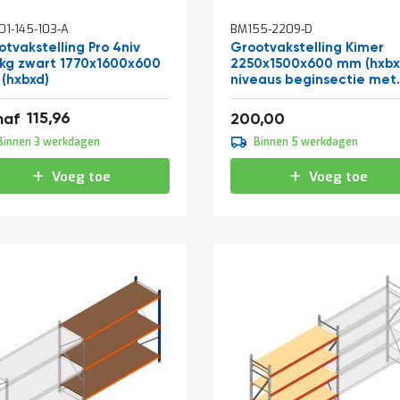
1-145-103-A
BM155-2209-D
tvakstelling Pro 4niv
Grootvakstelling Kimer
kg zwart 1770x1600x600
2250x1500x600 mm (hxbx
(hxbxd)
niveaus beginsectie met
voorgemonteerde frame
Vanaf
31
115,96
242,00
naf
200,00
,95
Binnen 3 werkdagen
Binnen 5 werkdagen
,39
Voeg toe
Voeg toe