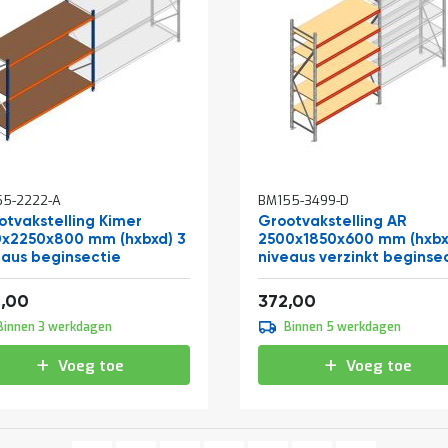
55-2222-A
BM155-3499-D
otvakstelling Kimer
Grootvakstelling AR
0x2250x800 mm (hxbxd) 3
2500x1850x600 mm (hxbx
eaus beginsectie
niveaus verzinkt beginse
met voorgemonteerde
af
Vanaf
frames
275,88
450,12
,00
372,00
Binnen 3 werkdagen
Binnen 5 werkdagen
Voeg toe
Voeg toe