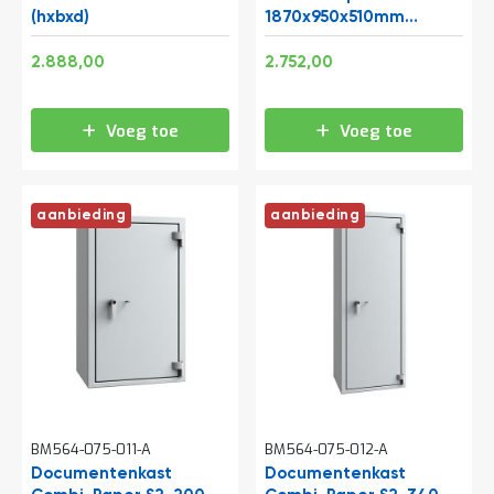
t
(hxbxd)
1870x950x510mm
(hxbxd)
Speciale
Speciale
3.494,48
3.329,92
2.888,00
2.752,00
prijs
prijs
Mijn
account
Voeg toe
Voeg toe
aanbieding
aanbieding
BM564-075-011-A
BM564-075-012-A
Documentenkast
Documentenkast