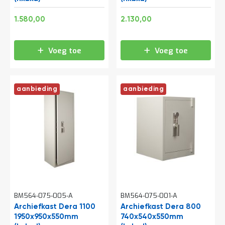
e
r
Speciale
Speciale
1.911,80
2.577,30
1.580,00
2.130,00
t
prijs
prijs
e
c
h
Voeg toe
Voeg toe
e
c
k
aanbieding
aanbieding
G
r
a
t
i
s
a
d
v
i
e
s
BM564-075-005-A
BM564-075-001-A
o
Archiefkast Dera 1100
Archiefkast Dera 800
p
1950x950x550mm
l
740x540x550mm