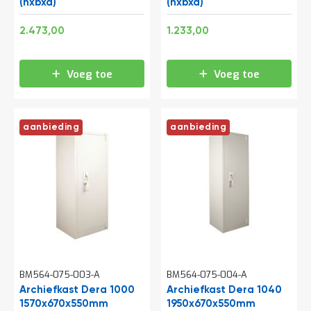
o
(hxbxd)
(hxbxd)
c
a
Speciale
Speciale
2.992,33
1.491,93
2.473,00
1.233,00
t
prijs
prijs
i
e
Voeg toe
Voeg toe
P
a
r
t
aanbieding
aanbieding
i
j
e
n
a
a
n
b
i
e
d
e
BM564-075-003-A
BM564-075-004-A
n
Archiefkast Dera 1000
Archiefkast Dera 1040
1570x670x550mm
H
1950x670x550mm