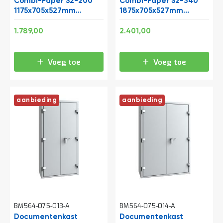
Combi-Paper S2-200
Combi-Paper S2-340
1175x705x527mm
1875x705x527mm
(hxbxd)
(hxbxd)
Speciale
Speciale
2.164,69
2.905,21
1.789,00
2.401,00
prijs
prijs
Voeg toe
Voeg toe
aanbieding
aanbieding
BM564-075-013-A
BM564-075-014-A
Documentenkast
Documentenkast