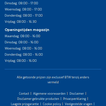
Dinsdag: 08:00 - 17:00
Gebruik deze checklist om te bepalen of een archiefkast aansluit
op jouw eisen:
Woensdag: 08:00 - 17:00
Donderdag: 08:00 - 17:00
Belangrijke specificaties
Vrijdag: 08:00 - 16:30
Openingstijden magazijn
Type kast: brandwerende metalen archiefkast.
Maandag: 08:00 - 16:00
Brandwerendheid: afhankelijk van de uitvoering, 30, 60 of
Dinsdag: 08:00 - 16:00
90 minuten.
Woensdag: 08:00 - 16:00
Bruto breedte variërend: van ca. 500 mm tot 1.499 mm.
Donderdag: 08:00 - 16:00
Diepte: ca. 450 mm tot 650 mm.
Vrijdag: 08:00 - 16:00
Hoogte: variërend van ca. 740 mm tot 1.950 mm.
Aantal legborden: 1 tot 4 niveaus.
Alle getoonde prijzen zijn exclusief BTW tenzij anders
Capaciteit: geschikt voor ordners, dossiers en
vermeld
hangmappen.
Constructie: dubbelwandig staal met brandwerende
Contact
Algemene voorwaarden
Disclaimer
isolatie en poedercoating.
Disclaimer gebruikte producten
Privacyverklaring
Laagste prijsgarantie
Cookie policy
Veelgestelde vragen