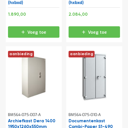
a
(hxbxd)
(hxbxd)
n
d
Speciale
Speciale
2.286,90
2.521,64
1.890,00
2.084,00
l
prijs
prijs
e
i
Voeg toe
Voeg toe
d
i
n
g
e
aanbieding
aanbieding
n
N
i
e
u
w
s
C
o
n
BM564-075-007-A
BM564-075-010-A
t
Archiefkast Dera 1400
Documentenkast
a
1950x1260x550mm
c
Combi-Paper S1-490