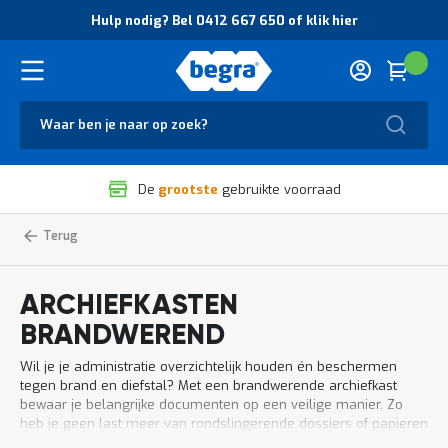
O
Hulp nodig? Bel 0412 667 650 of klik hier
v
e
r
Cart
(
Wink
B
H
e
u
g
Zoek
l
r
p
a
n
V
o
De
grootste
gebruikte voorraad
e
d
i
i
l
g
Home
Magazijnbenodigdheden
Kasten
Archiefkasten
Brandkasten
brandwerend
i
?
en
g
B
kluizen
h
e
ARCHIEFKASTEN
e
l
i
0
BRANDWEREND
d
4
e
1
Wil je je administratie overzichtelijk houden én beschermen
n
2
tegen brand en diefstal? Met een brandwerende archiefkast
k
6
bewaar je belangrijke documenten op een veilige manier. Zo
w
6
heb je geen last meer van rondslingerende dossiers of papieren
a
7
die je niet snel kunt terugvinden.