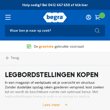
O
Hulp nodig? Bel 0412 667 650 of klik hier
v
e
r
Cart
(
Wink
B
H
e
u
g
Zoek
l
r
p
a
n
V
o
De
grootste
gebruikte voorraad
e
d
i
i
l
g
Home
Legbordstelling
Magazijnstellingen
i
?
g
B
h
e
LEGBORDSTELLINGEN KOPEN
e
l
i
0
In een magazijn of werkplaats wil je overzicht en structuur.
d
4
Zonder duidelijke opslag raken goederen verspreid, kost zoeken
e
1
tijd en wordt de beschikbare ruimte niet optimaal benut. Met
n
2
legbordstellingen breng je orde in je opslag en werk je
k
6
efficiënter.
w
6
Lees meer
a
7
Een legbordstelling is een rek met verstelbare legborden voor