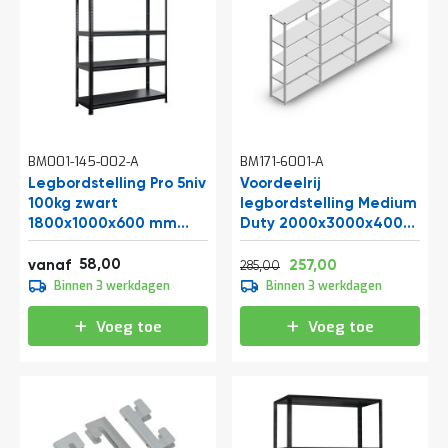
t
Mijn
account
BM001-145-002-A
BM171-6001-A
Legbordstelling Pro 5niv
Voordeelrij
100kg zwart
legbordstelling Medium
1800x1000x600 mm
Duty 2000x3000x400
(hxbxd)
mm (hxbxd) 5 niveaus
Normale prijs
Vanaf
70,18
verzinkt
58,00
344,85
310,97
vanaf
257,00
285,00
72,50
Binnen 3 werkdagen
Binnen 3 werkdagen
87,73
Voeg toe
Voeg toe