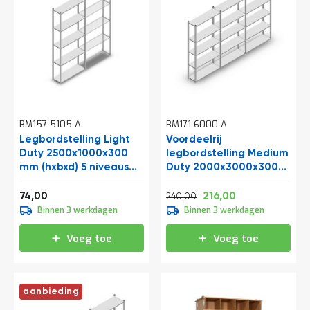
BM157-5105-A
BM171-6000-A
Legbordstelling Light
Voordeelrij
Duty 2500x1000x300
legbordstelling Medium
mm (hxbxd) 5 niveaus
Duty 2000x3000x300
beginsectie
mm (hxbxd) 5 niveaus
Vanaf
Normale prijs
Vanaf
verzinkt
89,54
290,40
261,36
74,00
216,00
240,00
Binnen 3 werkdagen
Binnen 3 werkdagen
Voeg toe
Voeg toe
aanbieding