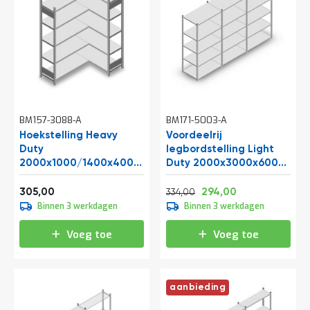
BM157-3088-A
BM171-5003-A
Hoekstelling Heavy
Voordeelrij
Duty
legbordstelling Light
2000x1000/1400x400
Duty 2000x3000x600
mm (hxbxd) 5 niveaus
mm (hxbxd) 5 niveaus
Vanaf
Normale prijs
Vanaf
150 kg
369,05
404,14
355,74
305,00
294,00
334,00
Binnen 3 werkdagen
Binnen 3 werkdagen
Voeg toe
Voeg toe
aanbieding