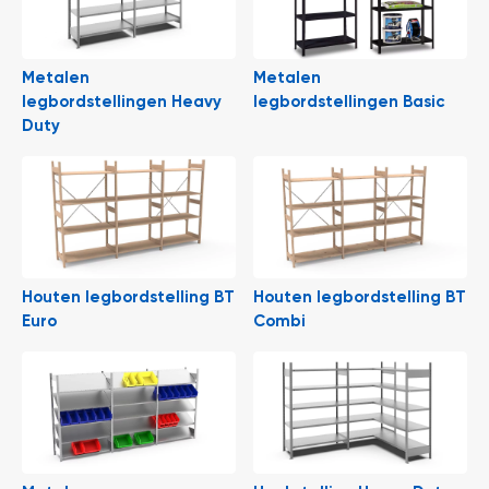
e
r
t
e
Metalen
Metalen
c
legbordstellingen Heavy
legbordstellingen Basic
h
e
Duty
c
k
G
r
a
t
i
s
Houten legbordstelling BT
Houten legbordstelling BT
a
Euro
Combi
d
v
i
e
s
o
p
l