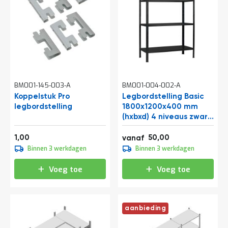
BM001-145-003-A
BM001-004-002-A
Koppelstuk Pro
Legbordstelling Basic
legbordstelling
1800x1200x400 mm
(hxbxd) 4 niveaus zwart
65 kg
1,21
60,50
1,00
50,00
vanaf
Speciale
55,00
Binnen 3 werkdagen
Binnen 3 werkdagen
prijs
66,55
Voeg toe
Voeg toe
aanbieding