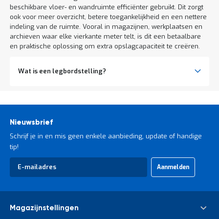
beschikbare vloer- en wandruimte efficiënter gebruikt. Dit zorgt
ook voor meer overzicht, betere toegankelijkheid en een nettere
indeling van de ruimte. Vooral in magazijnen, werkplaatsen en
archieven waar elke vierkante meter telt, is dit een betaalbare
en praktische oplossing om extra opslagcapaciteit te creëren.
Wat is een legbordstelling?
Nieuwsbrief
Schrijf je in en mis geen enkele aanbieding, update of handige
tip!
Abonneer
Aanmelden
u
op
onze
nieuwsbrief
Magazijnstellingen