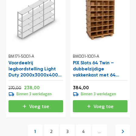
BM171-5001-A
BM001-1001-A
Voordeelrij
PIX Slots 64 Twin –
legbordstelling Light
dubbelzijdige
Duty 2000x3000x400
vakkenkast met 64
mm (hxbxd) 5 niveaus
medium vakken
Normale prijs
Vanaf
Vanaf
326,70
287,98
464,64
238,00
384,00
270,00
Binnen 3 werkdagen
Binnen 3 werkdagen
Voeg toe
Voeg toe
Pagina
Pagina
Pagina
Pagina
Volgen
1
2
3
4
...
U lees momenteel pagina