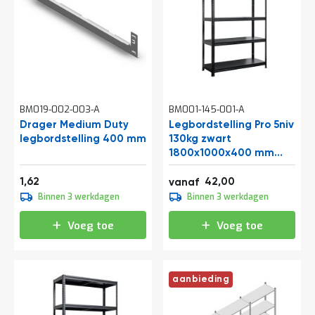
a
n
d
l
e
i
d
i
n
BM019-002-003-A
BM001-145-001-A
g
Drager Medium Duty
Legbordstelling Pro 5niv
e
legbordstelling 400 mm
130kg zwart
n
1800x1000x400 mm
N
(hxbxd)
i
1,96
50,82
1,62
42,00
vanaf
e
52,50
Binnen 3 werkdagen
Binnen 3 werkdagen
u
63,53
w
Voeg toe
Voeg toe
s
C
o
n
aanbieding
t
a
c