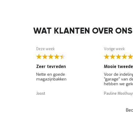
WAT KLANTEN OVER ONS
Deze week
Vorige week
Toch een klein foutje bij de levering
Zeer tevreden
an 8
Nette en goede
Voor de indelin
orm
magazijnbakken
"garage" van d
leek van één
hebben we gek
afgebroken.
kratten van Beg
Tweedehands, 
Joost
Pauline Moolhuy
schoonspuiten 
met een hogedr
kwamen er mooi
Beo
tevoorschijn. P
stapelen goed e
van materiaal. 
tevreden!