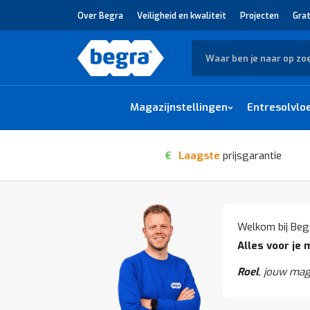
Over Begra
Veiligheid en kwaliteit
Projecten
Grat
Zoek
Magazijnstellingen
Entresolvlo
€
Laagste
prijsgarantie
Welkom bij Beg
Alles voor je 
Roel
, jouw mag