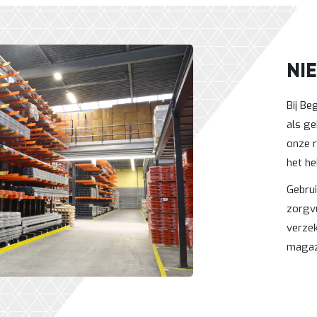
NI
Bij Be
als ge
onze r
het he
Gebru
zorgvu
verzek
magazi