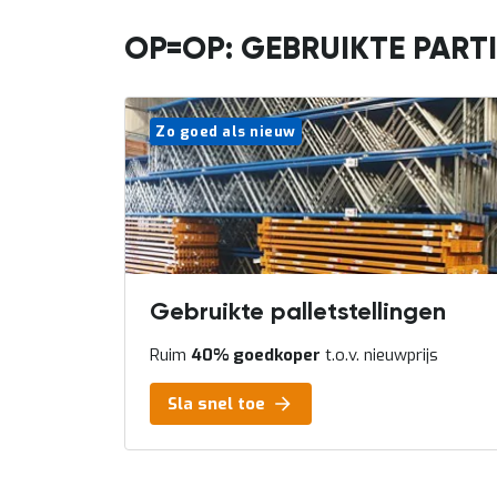
OP=OP: GEBRUIKTE PART
lingen
ar
Gebruikte palletstellingen
Ruim
40% goedkoper
t.o.v. nieuwprijs
Sla snel toe