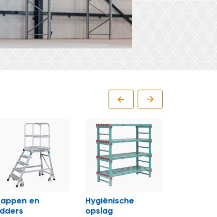
Afvalver
rappen en
Hygiënische
adders
opslag