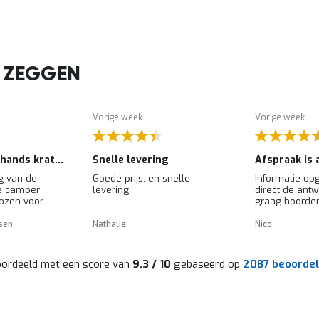
 ZEGGEN
Vorige week
Vorige week
Mooie tweedehands kratten voor de camper
Snelle levering
g van de
Goede prijs, en snelle
Informatie op
e camper
levering
direct de antw
ozen voor
graag hoorde
ra.
levertijden die
maar na
zijn. In een 
sen
Nathalie
Nico
van de kratten
goed en mete
ukreiniger
verder zoeken
e kratten
shop, prima.
ordeeld met een score van
9.3 / 10
gebaseerd op
2087 beoordel
assen precies,
n zijn degelijk
Al met al zeer