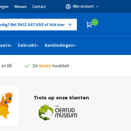
Mijn account
ingen
Nieuws
Contact
Hulp
nodig?
Bel
0412
Cart
(
)
Winkelwagen
odig? Bel 0412 667 650 of klik hier
667
650 of
klik
hier
laats
Gebruikt
Aanbiedingen
 en BE
De
beste
kwaliteit
Trots op onze klanten