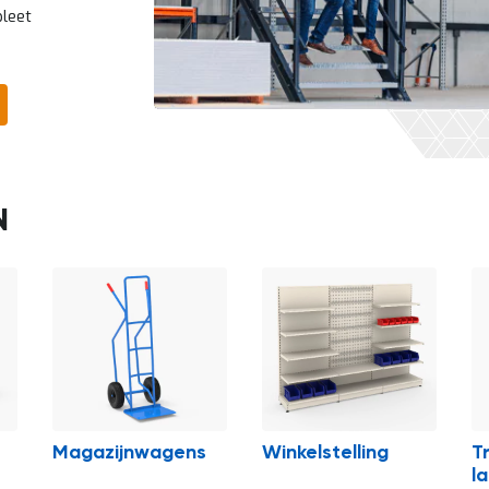
pleet
Magazijnwagens
Winkelstelling
T
l