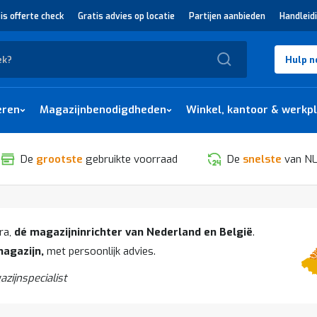
is offerte check
Gratis advies op locatie
Partijen aanbieden
Handleid
Zoek
Hulp n
eren
Magazijnbenodigdheden
Winkel, kantoor & werkp
De
grootste
gebruikte voorraad
De
snelste
van NL
ra,
dé magazijninrichter van Nederland en België
.
magazijn,
met persoonlijk advies.
azijnspecialist