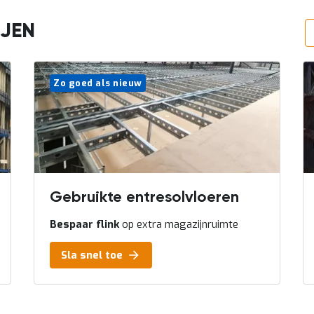
IJEN
Gebruikte entresolvloeren
Bespaar flink
op extra magazijnruimte
Sla snel toe