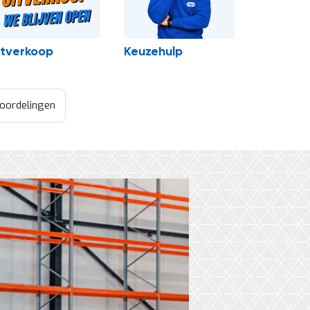
itverkoop
Keuzehulp
oordelingen