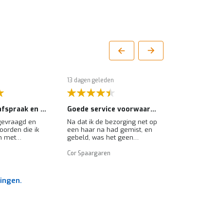
13 dagen geleden
16 dagen gele
Afspraak is afspraak en een hele goede service en goederen desk.
Goede service voorwaarde met leverring
gevraagd en
Na dat ik de bezorging net op
De palletwa
oorden die ik
een haar na had gemist, en
keurig verpa
n met
gebeld, was het geen
degelijk vas
 bijna direct
probleem om de volgende
pallet. Chauf
woord helemaal
dag weer langs te komen. dat
aflevering, w
Cor Spaargaren
Ineke
en gestopt met
was super bedankt!
aanwezig.
 alles in een
ingen.