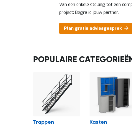
Van een enkele stelling tot een com
project: Begra is jouw partner.
Plan gratis adviesgesprek
voor
 opslag
Trappen
Kasten