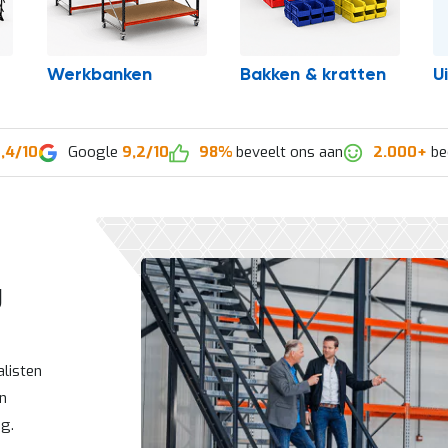
Werkbanken
Bakken & kratten
U
,4/10
Google
9,2/10
98%
beveelt ons aan
2.000+
be
g
listen
en
ng.