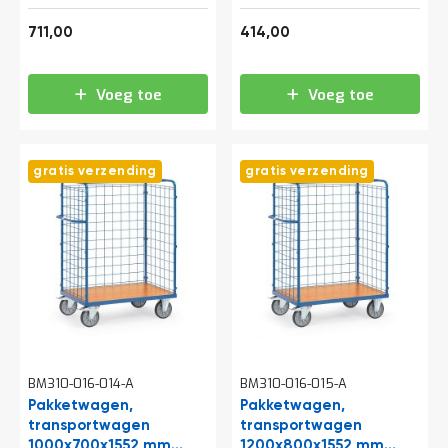
(lxbxh) 600 kg met 3
(lxbxh) 600 kg met 3
860,31
500,94
gaaswanden en
gaaswanden
711,00
414,00
vleugeldeur
Voeg toe
Voeg toe
gratis verzending
gratis verzending
BM310-016-014-A
BM310-016-015-A
Pakketwagen,
Pakketwagen,
transportwagen
transportwagen
1000x700x1552 mm
1200x800x1552 mm