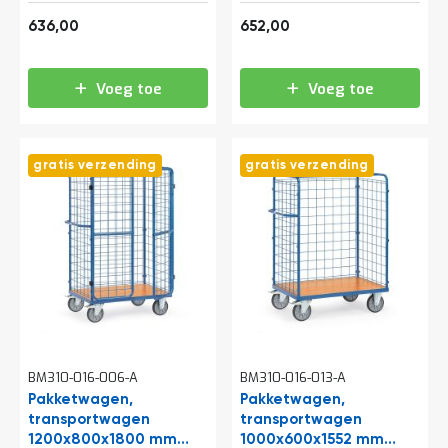
(lxbxh) 600 kg met 3
(lxbxh) 600 kg met 3
t
769,56
788,92
gaaswanden en
gaaswanden en
636,00
652,00
vleugeldeur
vleugeldeur
Mijn
Voeg toe
Voeg toe
account
gratis verzending
gratis verzending
BM310-016-006-A
BM310-016-013-A
Pakketwagen,
Pakketwagen,
transportwagen
transportwagen
1200x800x1800 mm
1000x600x1552 mm