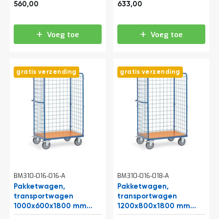
677,60
765,93
e
gaaswanden en
gaaswanden en
560,00
633,00
r
vleugeldeur
vleugeldeur
t
e
Voeg toe
Voeg toe
c
h
e
c
gratis verzending
gratis verzending
k
G
r
a
t
i
s
a
d
v
i
BM310-016-016-A
BM310-016-018-A
e
s
Pakketwagen,
Pakketwagen,
o
transportwagen
transportwagen
p
1000x600x1800 mm
1200x800x1800 mm
l
(lxbxh) 600 kg met 3
(lxbxh) 600 kg met 3