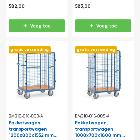
a
704,22
705,43
wanden met spijlen
gaaswanden en
582,00
583,00
n
vleugeldeur
d
l
e
Voeg toe
Voeg toe
i
d
i
n
gratis verzending
gratis verzending
g
e
n
N
i
e
u
w
s
C
BM310-016-003-A
BM310-016-005-A
o
n
Pakketwagen,
Pakketwagen,
t
transportwagen
transportwagen
a
1200x800x1552 mm
1000x700x1800 mm
c