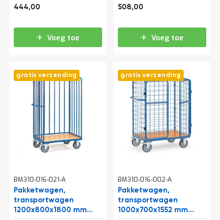
o
537,24
614,68
gaaswanden
gaaswanden
444,00
508,00
c
a
t
i
Voeg toe
Voeg toe
e
P
a
gratis verzending
gratis verzending
r
t
i
j
e
n
a
a
n
b
i
e
BM310-016-021-A
BM310-016-002-A
d
Pakketwagen,
Pakketwagen,
e
transportwagen
transportwagen
n
1200x800x1800 mm
1000x700x1552 mm
H
(lxbxh) 600 kg met 3
(lxbxh) 600 kg met 3