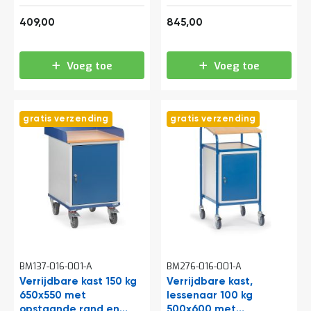
en uittrekbare
494,89
1.022,45
schuiflade
409,00
845,00
Voeg toe
Voeg toe
gratis verzending
gratis verzending
BM137-016-001-A
BM276-016-001-A
Verrijdbare kast 150 kg
Verrijdbare kast,
650x550 met
lessenaar 100 kg
opstaande rand en
500x600 met