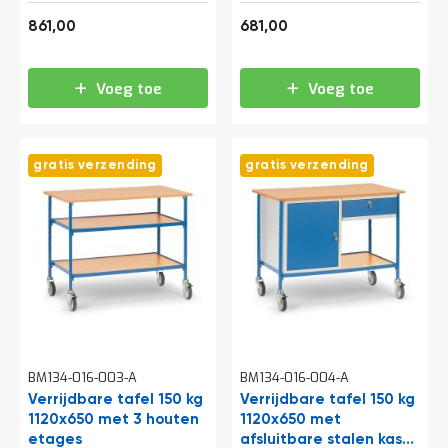
kast
t
1.041,81
824,01
861,00
681,00
Mijn
Voeg toe
Voeg toe
account
gratis verzending
gratis verzending
BM134-016-003-A
BM134-016-004-A
Verrijdbare tafel 150 kg
Verrijdbare tafel 150 kg
1120x650 met 3 houten
1120x650 met
etages
afsluitbare stalen kast