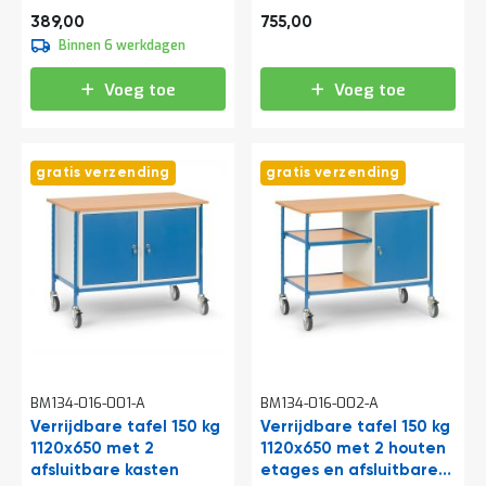
a
470,69
913,55
389,00
755,00
n
Binnen 6 werkdagen
d
l
e
Voeg toe
Voeg toe
i
d
i
n
gratis verzending
gratis verzending
g
e
n
N
i
e
u
w
s
C
BM134-016-001-A
BM134-016-002-A
o
n
Verrijdbare tafel 150 kg
Verrijdbare tafel 150 kg
t
1120x650 met 2
1120x650 met 2 houten
a
afsluitbare kasten
etages en afsluitbare
c