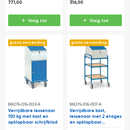
932,91
382,36
e
en afsluitbare kast
verstelbare etages
771,00
316,00
r
t
e
Voeg toe
Voeg toe
c
h
e
c
gratis verzending
gratis verzending
k
G
r
a
t
i
s
a
d
v
i
BM276-016-003-A
BM276-016-007-A
e
s
Verrijdbare lessenaar
Verrijdbare kast,
o
150 kg met kast en
lessenaar met 2 etages
p
opklapbaar schrijfblad
en opklapbaar
l
schrijfblad