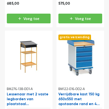
o
828,85
695,75
685,00
575,00
c
a
t
i
Voeg toe
Voeg toe
e
P
a
gratis verzending
r
t
i
j
e
n
a
a
n
b
i
e
BM276-138-001-A
BM122-016-002-A
d
Lessenaar met 2 vaste
Verrijdbare kast 150 kg
e
legborden van
650x550 met
n
plaatstaal
opstaande rand en 4
H
500x595x1225 mm
schuifladen