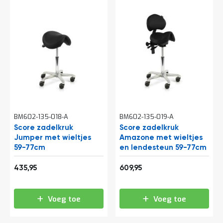
o
c
a
t
i
e
P
a
r
t
i
j
e
BM602-135-018-A
BM602-135-019-A
n
Score zadelkruk
Score zadelkruk
a
Jumper met wieltjes
Amazone met wieltjes
a
59-77cm
en lendesteun 59-77cm
n
b
527,50
738,04
i
435,95
609,95
e
d
e
Voeg toe
Voeg toe
n
H