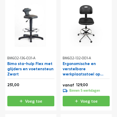
l
6
i
5
t
0
e
o
i
f
t
k
l
P
i
r
k
o
h
j
i
e
e
c
r
BM602-136-031-A
BM602-132-001-A
t
Bimo sta-hulp Flex met
Ergonomische en
e
n
glijders en voetensteun
verstelbare
Zwart
werkplaatsstoel op
G
wielen/glijders - BT
r
303,71
156,09
251,00
129,00
vanaf
a
139,00
t
Binnen 5 werkdagen
168,19
i
s
Voeg toe
Voeg toe
o
f
f