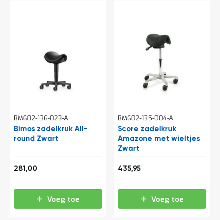
a
n
d
l
e
i
d
i
n
g
e
n
N
BM602-136-023-A
BM602-135-004-A
i
Bimos zadelkruk All-
Score zadelkruk
e
round Zwart
Amazone met wieltjes
u
Zwart
w
s
340,01
527,50
281,00
435,95
C
o
n
Voeg toe
Voeg toe
t
a
c