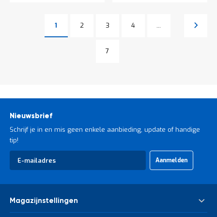
Pagina
Pagina
Pagina
Pagina
Volgen
1
2
3
4
...
U lees momenteel pagina
Pagina
Pagina
7
Nieuwsbrief
Schrijf je in en mis geen enkele aanbieding, update of handige
tip!
Abonneer
Aanmelden
u
op
onze
nieuwsbrief
Magazijnstellingen