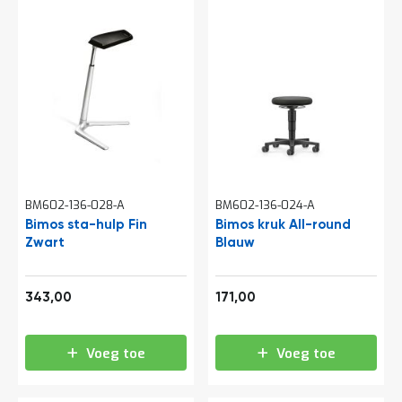
e
r
t
e
c
h
e
c
k
G
r
a
BM602-136-028-A
BM602-136-024-A
t
Bimos sta-hulp Fin
Bimos kruk All-round
i
s
Zwart
Blauw
a
d
v
415,03
206,91
343,00
171,00
i
e
s
Voeg toe
Voeg toe
o
p
l