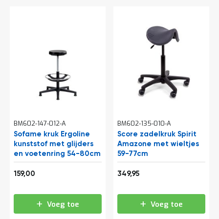
BM602-147-012-A
BM602-135-010-A
Sofame kruk Ergoline
Score zadelkruk Spirit
kunststof met glijders
Amazone met wieltjes
en voetenring 54-80cm
59-77cm
192,39
423,44
159,00
349,95
Voeg toe
Voeg toe