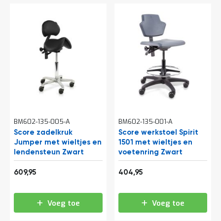
t
Mijn
account
BM602-135-005-A
BM602-135-001-A
Score zadelkruk
Score werkstoel Spirit
Jumper met wieltjes en
1501 met wieltjes en
lendensteun Zwart
voetenring Zwart
738,04
489,99
609,95
404,95
Voeg toe
Voeg toe