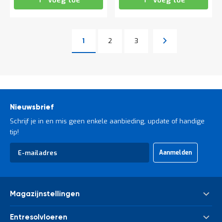
Voeg toe
Voeg toe
Pagina
Pagina
Pagina
Volgende
1
2
3
U lees momenteel pagina
Pagina
Nieuwsbrief
Schrijf je in en mis geen enkele aanbieding, update of handige
tip!
Abonneer
Aanmelden
u
op
onze
nieuwsbrief
Magazijnstellingen
Palletstelling
Entresolvloeren