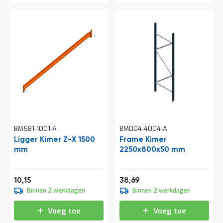
e
r
t
e
c
h
e
c
k
G
r
a
t
i
BM581-1001-A
BM004-4004-A
s
Ligger Kimer Z-X 1500
Frame Kimer
a
mm
2250x800x50 mm
d
v
i
Vanaf
Vanaf
e
12,28
46,81
10,15
38,69
s
Binnen 2 werkdagen
Binnen 2 werkdagen
o
p
Voeg toe
Voeg toe
l