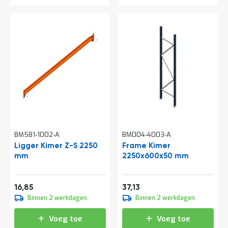
o
c
a
t
i
e
P
a
r
t
i
j
e
n
BM581-1002-A
BM004-4003-A
a
a
Ligger Kimer Z-S 2250
Frame Kimer
n
mm
2250x600x50 mm
b
i
e
Vanaf
Vanaf
20,39
44,93
16,85
37,13
d
Binnen 2 werkdagen
Binnen 2 werkdagen
e
n
Voeg toe
Voeg toe
H