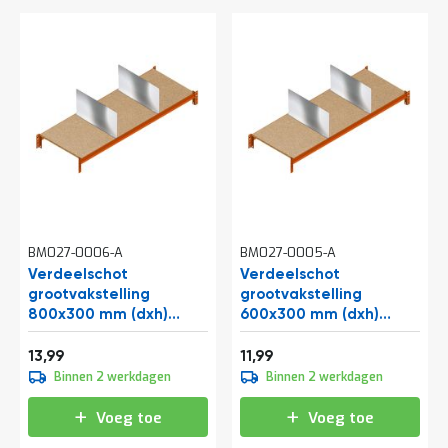
l
6
i
5
t
0
e
o
i
f
t
k
l
P
i
r
k
o
h
j
i
e
e
c
r
t
e
BM027-0006-A
BM027-0005-A
n
Verdeelschot
Verdeelschot
G
grootvakstelling
grootvakstelling
r
800x300 mm (dxh)
600x300 mm (dxh)
a
verzinkt
verzinkt
Vanaf
Vanaf
t
16,93
14,51
13,99
11,99
i
Binnen 2 werkdagen
Binnen 2 werkdagen
s
o
Voeg toe
Voeg toe
f
f