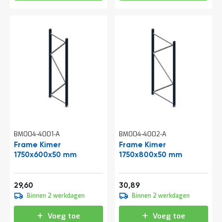
a
n
d
l
e
i
d
i
n
g
e
n
N
i
BM004-4001-A
BM004-4002-A
e
u
Frame Kimer
Frame Kimer
w
1750x600x50 mm
1750x800x50 mm
s
C
Vanaf
Vanaf
o
35,82
37,38
29,60
30,89
n
Binnen 2 werkdagen
Binnen 2 werkdagen
t
a
Voeg toe
Voeg toe
c