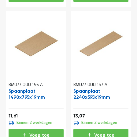
t
Mijn
account
BM077-000-156-A
BM077-000-157-A
Spaanplaat
Spaanplaat
1490x795x19mm
2240x595x19mm
14,05
15,81
11,61
13,07
Binnen 2 werkdagen
Binnen 2 werkdagen
Voeg toe
Voeg toe