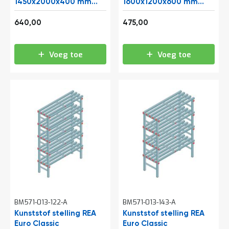
o
1450x2000x400 mm
1600x1200x600 mm
c
(hxbxd) 4 niveaus
(hxbxd) 4 niveaus
a
774,40
574,75
640,00
475,00
t
i
e
Voeg toe
Voeg toe
P
a
r
t
i
j
e
n
a
a
n
b
i
e
d
e
BM571-013-122-A
BM571-013-143-A
n
Kunststof stelling REA
Kunststof stelling REA
Euro Classic
H
Euro Classic