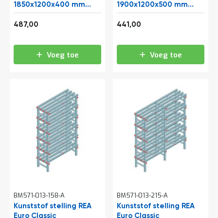
a
1850x1200x400 mm
1900x1200x500 mm
n
(hxbxd) 5 niveaus
(hxbxd) 4 niveaus
d
589,27
533,61
487,00
441,00
l
e
i
Voeg toe
Voeg toe
d
i
n
g
e
n
N
i
e
u
w
s
C
o
n
BM571-013-158-A
BM571-013-215-A
t
Kunststof stelling REA
Kunststof stelling REA
a
Euro Classic
c
Euro Classic