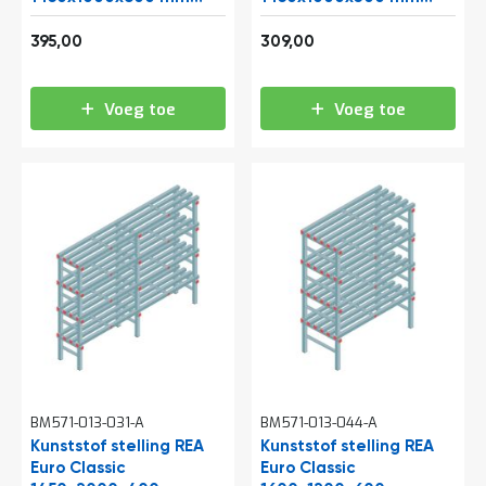
e
(hxbxd) 4 niveaus
(hxbxd) 4 niveaus
r
477,95
373,89
395,00
309,00
t
e
c
h
Voeg toe
Voeg toe
e
c
k
G
r
a
t
i
s
a
d
v
i
e
s
BM571-013-031-A
BM571-013-044-A
o
Kunststof stelling REA
Kunststof stelling REA
p
Euro Classic
l
Euro Classic