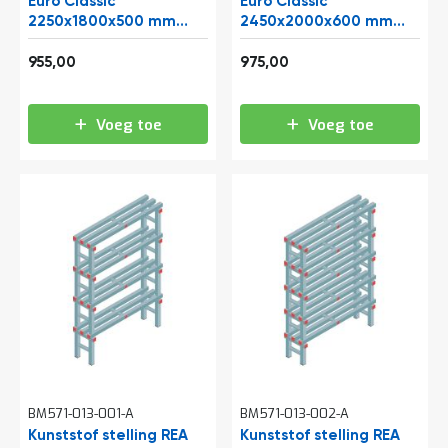
Euro Classic
Euro Classic
2250x1800x500 mm
2450x2000x600 mm
(hxbxd) 6 niveaus
(hxbxd) 5 niveaus
1.155,55
1.179,75
955,00
975,00
Voeg toe
Voeg toe
BM571-013-001-A
BM571-013-002-A
Kunststof stelling REA
Kunststof stelling REA