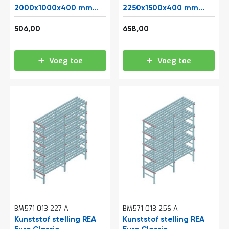
t
2000x1000x400 mm
2250x1500x400 mm
(hxbxd) 6 niveaus
(hxbxd) 5 niveaus
612,26
796,18
506,00
658,00
Mijn
account
Voeg toe
Voeg toe
BM571-013-227-A
BM571-013-256-A
Kunststof stelling REA
Kunststof stelling REA