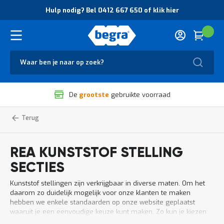
O
Hulp nodig? Bel 0412 667 650 of klik hier
v
e
r
Cart
(
Wink
B
H
e
u
g
Zoek
l
r
p
a
n
V
o
De
grootste
gebruikte voorraad
e
d
i
i
l
g
Home
Magazijnstellingen
Hygiënische
REA
Hygiënische,
opslag
kunststof
i
?
kunststof
stelling
g
B
stellingen
secties
REA
h
e
REA KUNSTSTOF STELLING
e
l
i
0
SECTIES
d
4
e
1
Kunststof stellingen zijn verkrijgbaar in diverse maten. Om het
n
2
daarom zo duidelijk mogelijk voor onze klanten te maken
k
6
hebben we enkele standaarden op onze website geplaatst
w
6
waaruit je een eenvoudige keuze kunt maken. Zo kun je kiezen
a
7
voor diverse dieptes en niveaus gevolgd door een geschikte