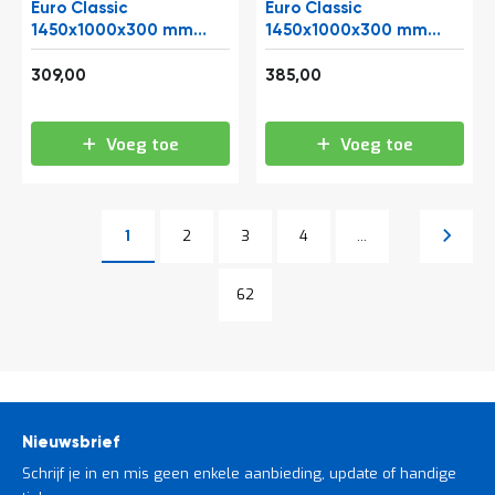
Euro Classic
Euro Classic
1450x1000x300 mm
1450x1000x300 mm
(hxbxd) 4 niveaus
(hxbxd) 5 niveaus
373,89
465,85
309,00
385,00
Voeg toe
Voeg toe
Pagina
Pagina
Pagina
Pagina
Volgen
1
2
3
4
...
U lees momenteel pagina
Pagina
Pagina
62
Nieuwsbrief
Schrijf je in en mis geen enkele aanbieding, update of handige