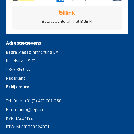
Betaal achteraf met Billink!
Adresgegevens
Begra Magazijninrichting BV
IJsselstraat 9-13
5347 KG Oss
Nederland
Bekijk route
Telefoon: +31 (0) 412 667 650
E-mail: info@begra.nl
KVK: 17207142
BTW: NL818038524B01