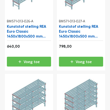
t
Mijn
BM571-013-026-A
BM571-013-027-A
account
Kunststof stelling REA
Kunststof stelling REA
Euro Classic
Euro Classic
1450x1800x500 mm
1450x1800x500 mm
(hxbxd) 4 niveaus
(hxbxd) 5 niveaus
774,40
965,58
640,00
798,00
Voeg toe
Voeg toe