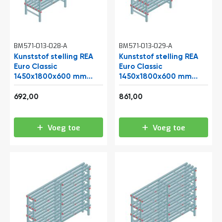
BM571-013-028-A
BM571-013-029-A
Kunststof stelling REA
Kunststof stelling REA
Euro Classic
Euro Classic
1450x1800x600 mm
1450x1800x600 mm
(hxbxd) 4 niveaus
(hxbxd) 5 niveaus
837,32
1.041,81
692,00
861,00
Voeg toe
Voeg toe