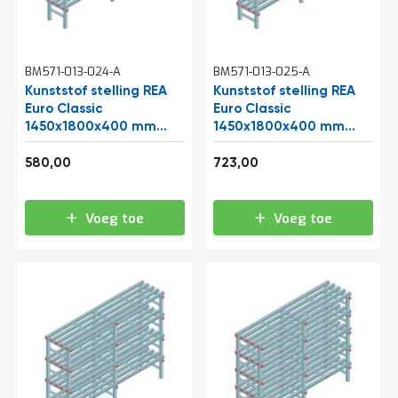
a
n
d
l
BM571-013-024-A
e
BM571-013-025-A
i
Kunststof stelling REA
Kunststof stelling REA
d
Euro Classic
Euro Classic
i
1450x1800x400 mm
1450x1800x400 mm
n
(hxbxd) 4 niveaus
(hxbxd) 5 niveaus
g
701,80
874,83
580,00
723,00
e
n
N
Voeg toe
Voeg toe
i
e
u
w
s
C
o
n
t
a
c