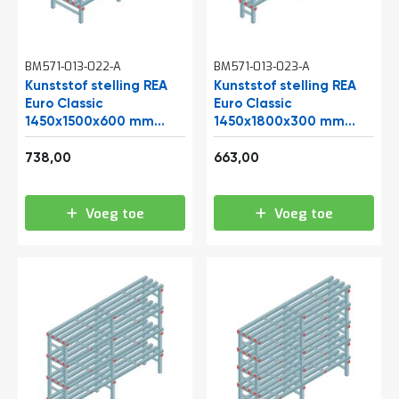
o
c
a
t
BM571-013-022-A
i
BM571-013-023-A
e
Kunststof stelling REA
Kunststof stelling REA
Euro Classic
Euro Classic
P
1450x1500x600 mm
1450x1800x300 mm
a
(hxbxd) 5 niveaus
r
(hxbxd) 5 niveaus
t
892,98
802,23
738,00
663,00
i
j
e
Voeg toe
Voeg toe
n
a
a
n
b
i
e
d
e
n
H