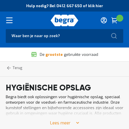
O
Hulp nodig? Bel 0412 667 650 of klik hier
v
e
r
Cart
(
Wink
B
H
e
u
g
Zoek
l
r
p
a
n
V
o
De
grootste
gebruikte voorraad
e
d
i
i
l
g
Home
Hygiënische
Magazijnstellingen
opslag
i
?
g
B
h
e
HYGIËNISCHE OPSLAG
e
l
i
0
Begra biedt ook oplossingen voor hygiënische opslag, speciaal
d
4
ontworpen voor de voedsel- en farmaceutische industrie. Onze
e
1
kunststof stellingen en bijbehorende accessoires zijn ideaal voor
n
2
gebruik in omgevingen waar hygiëne cruciaal is. Alle producten
k
6
die wij aanbieden voor de voedingsindustrie zijn HACCP
w
6
Lees meer
gecertificeerd, zodat je verzekerd bent van veilige en conforme
a
7