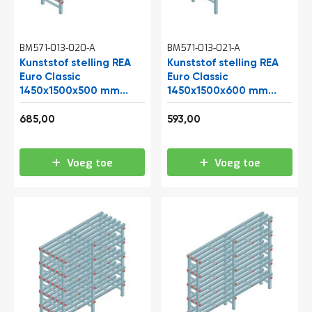
e
r
t
e
BM571-013-020-A
BM571-013-021-A
c
Kunststof stelling REA
Kunststof stelling REA
h
Euro Classic
Euro Classic
e
1450x1500x500 mm
1450x1500x600 mm
c
(hxbxd) 5 niveaus
k
(hxbxd) 4 niveaus
828,85
717,53
685,00
593,00
G
r
a
Voeg toe
Voeg toe
t
i
s
a
d
v
i
e
s
o
p
l