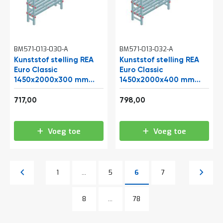
BM571-013-030-A
BM571-013-032-A
Kunststof stelling REA
Kunststof stelling REA
Euro Classic
Euro Classic
1450x2000x300 mm
1450x2000x400 mm
(hxbxd) 5 niveaus
(hxbxd) 5 niveaus
867,57
965,58
717,00
798,00
Voeg toe
Voeg toe
Pagina
Vorige
Pagina
Pagina
Pagina
Pagina
Volgen
1
...
5
6
7
U lees momenteel pagina
Pagina
Pagina
Pagina
8
...
78