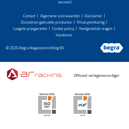
vermeld
Contact
Algemene voorwaarden
Disclaimer
Disclaimer gebruikte producten
Privacyverklaring
Laagste prijsgarantie
Cookie policy
Veelgestelde vragen
Vacatures
© 2026 Begra Magazijninrichting BV
Officieel vertegenwoordiger