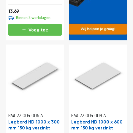
e
r
16,56
13,69
t
Binnen 3 werkdagen
e
c
h
Voeg toe
e
c
k
G
r
a
t
i
s
a
d
v
i
e
s
BM022-004-006-A
BM022-004-009-A
o
Legbord HD 1000 x 300
Legbord HD 1000 x 600
p
mm 150 kg verzinkt
l
mm 150 kg verzinkt