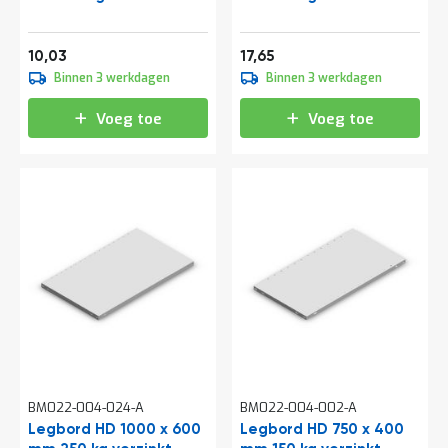
t
12,14
21,36
10,03
17,65
Mijn
Binnen 3 werkdagen
Binnen 3 werkdagen
account
Voeg toe
Voeg toe
BM022-004-024-A
BM022-004-002-A
Legbord HD 1000 x 600
Legbord HD 750 x 400