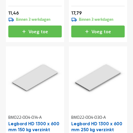
o
c
a
13,87
21,53
11,46
17,79
t
Binnen 3 werkdagen
Binnen 3 werkdagen
i
e
Voeg toe
Voeg toe
P
a
r
t
i
j
e
n
a
a
n
b
i
e
d
e
BM022-004-014-A
BM022-004-030-A
n
Legbord HD 1300 x 600
Legbord HD 1300 x 600
mm 150 kg verzinkt
H
mm 250 kg verzinkt