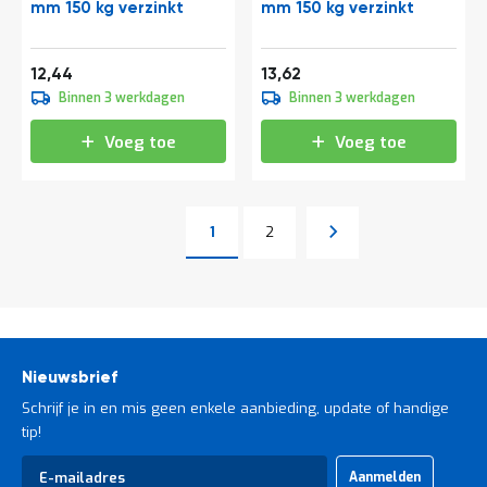
mm 150 kg verzinkt
mm 150 kg verzinkt
15,05
16,48
12,44
13,62
Binnen 3 werkdagen
Binnen 3 werkdagen
Voeg toe
Voeg toe
Pagina
Pagina
Volgende
1
2
U lees momenteel pagina
Pagina
Nieuwsbrief
Schrijf je in en mis geen enkele aanbieding, update of handige
tip!
Abonneer
Aanmelden
u