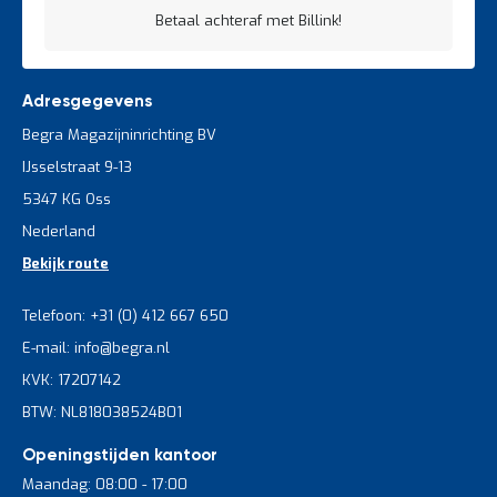
Betaal achteraf met Billink!
Adresgegevens
Begra Magazijninrichting BV
IJsselstraat 9-13
5347 KG Oss
Nederland
Bekijk route
Telefoon: +31 (0) 412 667 650
E-mail: info@begra.nl
KVK: 17207142
BTW: NL818038524B01
Openingstijden kantoor
Maandag: 08:00 - 17:00