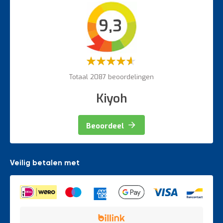
Intern transport
9,3
Veiligheidsartikelen
Magazijnbewegwijzering
Weegapparatuur
Waardering:
60%
Totaal 2087 beoordelingen
Kiyoh
Beoordeel
Veilig betalen met