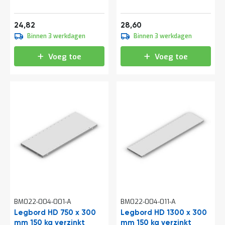
a
n
d
30,03
34,61
24,82
28,60
l
Binnen 3 werkdagen
Binnen 3 werkdagen
e
i
Voeg toe
Voeg toe
d
i
n
g
e
n
N
i
e
u
w
s
C
o
n
BM022-004-001-A
BM022-004-011-A
t
Legbord HD 750 x 300
Legbord HD 1300 x 300
a
mm 150 kg verzinkt
c
mm 150 kg verzinkt