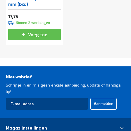
t
mm (bxd)
Vanaf
21,48
17,75
Mijn
Binnen 2 werkdagen
account
Voeg toe
Nieuwsbrief
Schrijf je in en mis geen enkele aanbieding, update of handige
tip!
Abonneer
Aanmelden
u
op
onze
nieuwsbrief
Magazijnstellingen