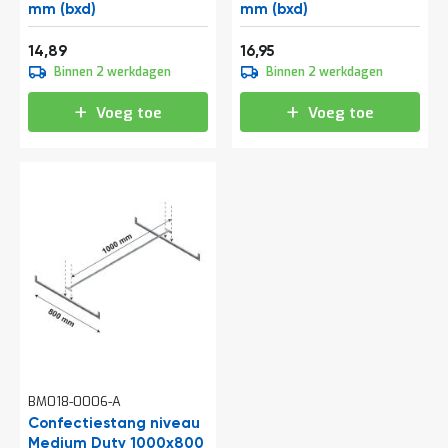
a
mm (bxd)
mm (bxd)
n
Vanaf
Vanaf
d
18,02
20,51
14,89
16,95
l
Binnen 2 werkdagen
Binnen 2 werkdagen
e
i
Voeg toe
Voeg toe
d
i
n
g
e
n
N
i
e
u
w
s
C
o
n
BM018-0006-A
t
Confectiestang niveau
a
Medium Duty 1000x800
c