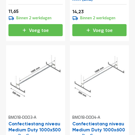
e
r
Vanaf
14,10
11,65
17,22
14,23
t
Binnen 2 werkdagen
Binnen 2 werkdagen
e
c
h
Voeg toe
Voeg toe
e
c
k
G
r
a
t
i
s
a
d
v
i
e
s
BM018-0003-A
BM018-0004-A
o
Confectiestang niveau
Confectiestang niveau
p
Medium Duty 1000x500
l
Medium Duty 1000x600