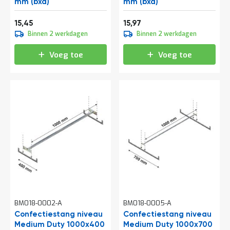
o
mm (bxd)
mm (bxd)
c
Vanaf
Vanaf
a
18,69
19,32
15,45
15,97
t
Binnen 2 werkdagen
Binnen 2 werkdagen
i
e
Voeg toe
Voeg toe
P
a
r
t
i
j
e
n
a
a
n
b
i
e
d
e
BM018-0002-A
BM018-0005-A
n
Confectiestang niveau
Confectiestang niveau
Medium Duty 1000x400
H
Medium Duty 1000x700