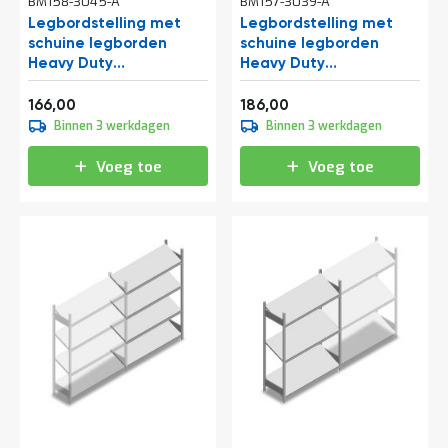
BM158-3045-A
BM157-3039-A
o
c
Legbordstelling met
Legbordstelling met
a
schuine legborden
schuine legborden
t
Heavy Duty
Heavy Duty
i
2000x1300x600mm
2000x1300x400mm
e
Vanaf
Vanaf
(hxbxd) 3 niveaus 150 kg
(hxbxd) 3 niveaus 150 kg
200,86
225,06
166,00
186,00
P
aanbouwsectie
beginsectie
Binnen 3 werkdagen
Binnen 3 werkdagen
a
r
Voeg toe
Voeg toe
t
i
j
e
n
a
a
n
b
i
e
d
e
n
H