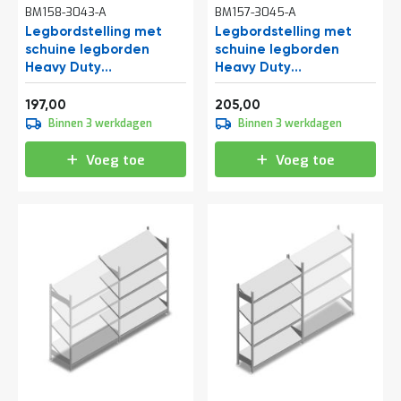
BM158-3043-A
BM157-3045-A
t
Legbordstelling met
Legbordstelling met
schuine legborden
schuine legborden
Mijn
Heavy Duty
Heavy Duty
account
2000x1300x500mm
2000x1300x600mm
Vanaf
Vanaf
(hxbxd) 4 niveaus 150 kg
(hxbxd) 3 niveaus 150 kg
238,37
248,05
197,00
205,00
aanbouwsectie
beginsectie
Binnen 3 werkdagen
Binnen 3 werkdagen
Voeg toe
Voeg toe