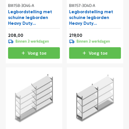
BM158-3046-A
BM157-3040-A
Legbordstelling met
Legbordstelling met
schuine legborden
schuine legborden
Heavy Duty
Heavy Duty
2000x1300x600mm
2000x1300x400mm
Vanaf
Vanaf
(hxbxd) 4 niveaus 150 kg
(hxbxd) 4 niveaus 150 kg
251,68
264,99
208,00
219,00
aanbouwsectie
beginsectie
Binnen 3 werkdagen
Binnen 3 werkdagen
Voeg toe
Voeg toe