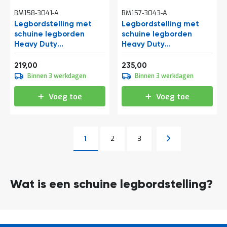
BM158-3041-A
BM157-3043-A
Legbordstelling met
Legbordstelling met
schuine legborden
schuine legborden
Heavy Duty
Heavy Duty
2000x1300x400mm
2000x1300x500mm
Vanaf
Vanaf
(hxbxd) 5 niveaus 150 kg
(hxbxd) 4 niveaus 150 kg
264,99
284,35
219,00
235,00
aanbouwsectie
beginsectie
Binnen 3 werkdagen
Binnen 3 werkdagen
Voeg toe
Voeg toe
Pagina
Pagina
Pagina
Volgende
1
2
3
U lees momenteel pagina
Pagina
Wat is een schuine legbordstelling?
Lees
Een schuine stelling is een variant van een magazijnstelling met
meer
schuine schappen. Er zijn verschillende soorten