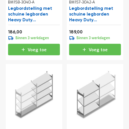
BM158-3040-A
BM157-3042-A
a
n
Legbordstelling met
Legbordstelling met
d
schuine legborden
schuine legborden
l
Heavy Duty
Heavy Duty
e
2000x1300x400mm
2000x1300x500mm
i
Vanaf
Vanaf
(hxbxd) 4 niveaus 150 kg
(hxbxd) 3 niveaus 150 kg
225,06
228,69
186,00
189,00
d
aanbouwsectie
beginsectie
Binnen 3 werkdagen
Binnen 3 werkdagen
i
n
g
Voeg toe
Voeg toe
e
n
N
i
e
u
w
s
C
o
n
t
a
c