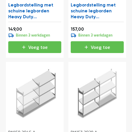
e
Legbordstelling met
Legbordstelling met
r
schuine legborden
schuine legborden
t
Heavy Duty
Heavy Duty
e
2000x1300x400mm
2000x1300x500mm
c
Vanaf
Vanaf
h
(hxbxd) 3 niveaus 150 kg
(hxbxd) 3 niveaus 150 kg
180,29
189,97
149,00
157,00
e
aanbouwsectie
aanbouwsectie
Binnen 3 werkdagen
Binnen 3 werkdagen
c
k
Voeg toe
Voeg toe
G
r
a
t
i
s
a
d
v
i
e
s
o
p
l