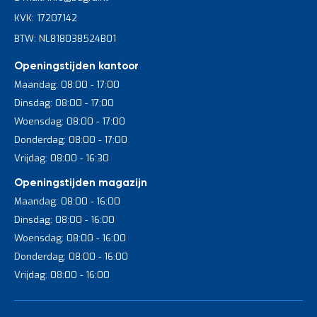
onze grote voorraad kunnen we de schuine stelling snel
KVK: 17207142
leveren, zodat u binnen no-time uw magazijn, werkplaats of
BTW: NL818038524B01
winkel in kunt richten.
Heeft u nog vragen over een schuine legbordstelling? Stel ze
Openingstijden kantoor
gerust door
contact
met ons op te nemen. Wanneer u graag
Maandag: 08:00 - 17:00
verschillende magazijnstellingen wilt vergelijken met elkaar,
Dinsdag: 08:00 - 17:00
bent u van harte welkom in onze
showroom
.
Woensdag: 08:00 - 17:00
Donderdag: 08:00 - 17:00
Vrijdag: 08:00 - 16:30
Openingstijden magazijn
Maandag: 08:00 - 16:00
Dinsdag: 08:00 - 16:00
Woensdag: 08:00 - 16:00
Donderdag: 08:00 - 16:00
Vrijdag: 08:00 - 16:00