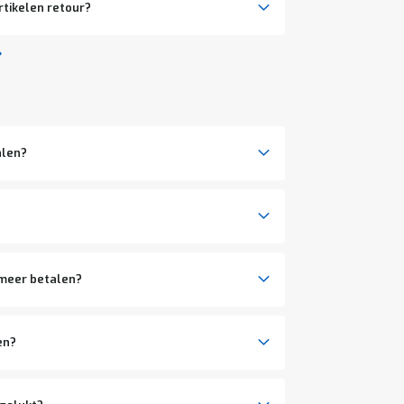
rtikelen retour?
alen?
 meer betalen?
en?