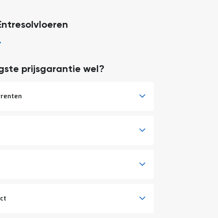
Entresolvloeren
ste prijsgarantie wel?
rrenten
ct