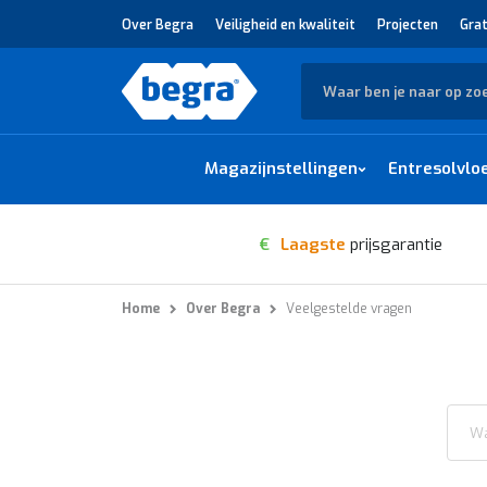
Over Begra
Veiligheid en kwaliteit
Projecten
Grat
Zoek
Magazijnstellingen
Entresolvlo
€
Laagste
prijsgarantie
Home
Over Begra
Veelgestelde vragen