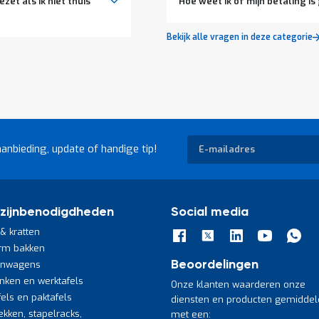
et als ik niet thuis
Hoe weet ik of mijn betaling is
Bekijk alle vragen in deze categorie
Abonneer
aanbieding, update of handige tip!
u
op
onze
nieuwsbrief
zijnbenodigdheden
Social media
& kratten
rm bakken
jnwagens
Beoordelingen
nken en werktafels
Onze klanten waarderen onze
fels en paktafels
diensten en producten gemiddel
ekken, stapelracks,
met een: