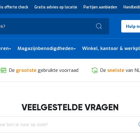
is offerte check
Gratis advies op locatie
Partijen aanbieden
Handleid
Zoek
Hulp n
eren
Magazijnbenodigdheden
Winkel, kantoor & werkp
De
grootste
gebruikte voorraad
De
snelste
van NL
VEELGESTELDE VRAGEN