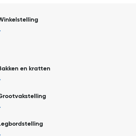
Winkelstelling
 Bakken en kratten
Grootvakstelling
Legbordstelling