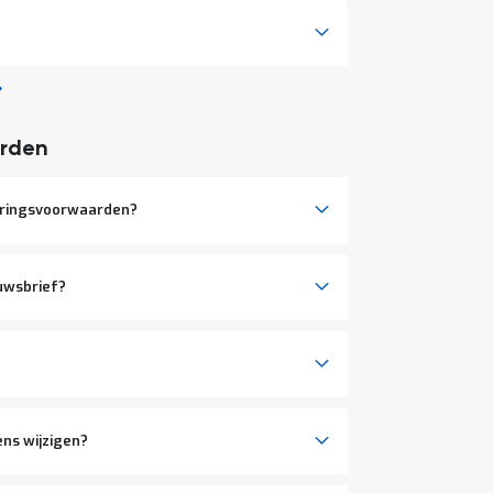
rden
eringsvoorwaarden?
euwsbrief?
ens wijzigen?