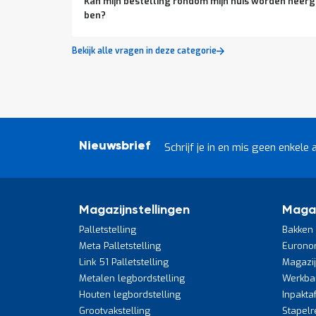
Kan mijn bestelling rondom mijn huis worden neergez
ben?
Bekijk alle vragen in deze categorie
Nieuwsbrief
Schrijf je in en mis geen enkele 
Magazijnstellingen
Maga
Palletstelling
Bakken 
Meta Palletstelling
Eurono
Link 51 Palletstelling
Magazi
Metalen legbordstelling
Werkba
Houten legbordstelling
Inpakta
Grootvakstelling
Stapelr