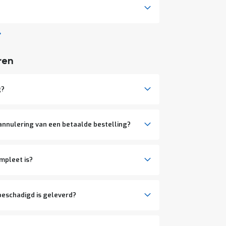
ren
g?
a annulering van een betaalde bestelling?
ompleet is?
 beschadigd is geleverd?