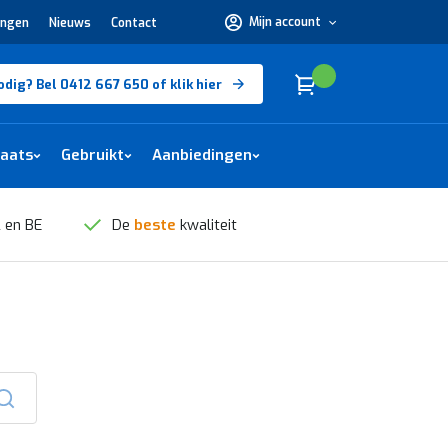
Mijn account
ingen
Nieuws
Contact
Hulp
nodig?
Bel
0412
Cart
(
)
Winkelwagen
odig? Bel 0412 667 650 of klik hier
667
650 of
klik
hier
laats
Gebruikt
Aanbiedingen
 en BE
De
beste
kwaliteit