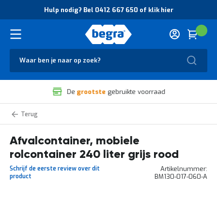
O
Hulp nodig? Bel 0412 667 650 of klik hier
v
e
r
Cart
(
Wink
B
H
e
u
g
Zoek
l
r
p
a
n
V
o
De
grootste
gebruikte voorraad
e
d
i
i
l
g
Afvalcontainers,
i
?
mobiele
g
B
rolcontainers
Afvalcontainer, mobiele
h
e
e
l
rolcontainer 240 liter grijs rood
i
0
d
4
Schrijf de eerste review over dit
Artikelnummer
e
1
product
BM130-017-060-A
n
2
k
6
w
6
Ga
a
7