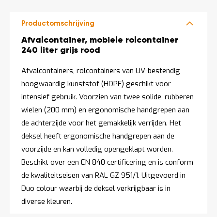
o
c
a
Productomschrijving
t
i
Productomschrijving
Afvalcontainer, mobiele rolcontainer
e
240 liter grijs rood
P
a
Afvalcontainers, rolcontainers van UV-bestendig
r
hoogwaardig kunststof (HDPE) geschikt voor
t
i
intensief gebruik. Voorzien van twee solide, rubberen
j
wielen (200 mm) en ergonomische handgrepen aan
e
n
de achterzijde voor het gemakkelijk verrijden. Het
a
deksel heeft ergonomische handgrepen aan de
a
n
voorzijde en kan volledig opengeklapt worden.
b
Beschikt over een EN 840 certificering en is conform
i
e
de kwaliteitseisen van RAL GZ 951/1. Uitgevoerd in
d
Duo colour waarbij de deksel verkrijgbaar is in
e
n
diverse kleuren.
H