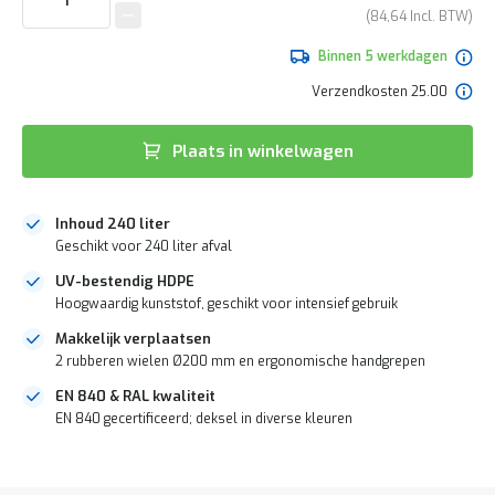
e
van
84,64
r
de
t
afbeeldingen-
Binnen 5 werkdagen
e
gallerij
c
Verzendkosten 25.00
h
e
c
Plaats in winkelwagen
k
G
r
Inhoud 240 liter
a
Geschikt voor 240 liter afval
t
i
UV-bestendig HDPE
s
Hoogwaardig kunststof, geschikt voor intensief gebruik
a
d
Makkelijk verplaatsen
v
2 rubberen wielen Ø200 mm en ergonomische handgrepen
i
EN 840 & RAL kwaliteit
e
s
EN 840 gecertificeerd; deksel in diverse kleuren
o
p
DIRECT
l
LEVERBAAR