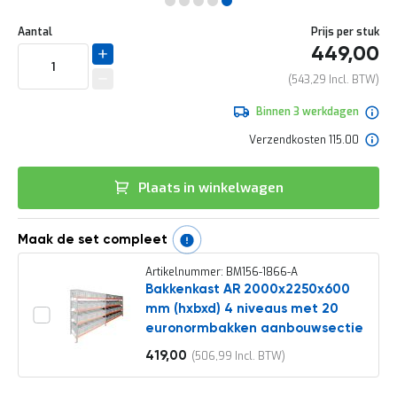
e
Ga
r
Uw
naar
DIRECT
Aantal
Prijs per stuk
t
aanpassing
het
449,00
e
LEVERBAAR
begin
c
van
543,29
h
de
e
afbeeldingen-
Binnen 3 werkdagen
c
gallerij
k
Verzendkosten 115.00
G
r
Plaats in winkelwagen
a
t
i
s
Maak de set compleet
a
d
Artikelnummer: BM156-1866-A
v
Bakkenkast AR 2000x2250x600
i
mm (hxbxd) 4 niveaus met 20
e
euronormbakken aanbouwsectie
s
o
419,00
506,99
Vanaf
p
l