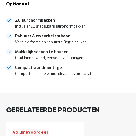
o
Optioneel
c
a
t
20 euronormbakken
i
Inclusief 20 stapelbare euronormbakken
e
Robuust & zwaarbelastbaar
P
a
Verzinkt frame en robuuste Begra bakken
r
Makkelijk schoon te houden
t
Glad binnenwand, eenvoudig te reinigen
i
j
Compact wandmontage
e
Compact tegen de wand, ideaal als picklocatie
n
a
a
DIRECT
n
LEVERBAAR
b
i
e
GERELATEERDE PRODUCTEN
d
e
n
H
volumevoordeel