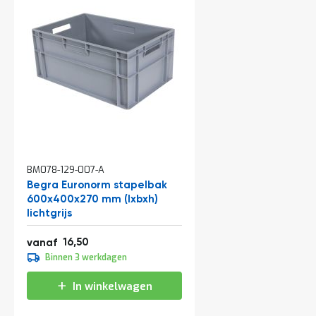
a
n
d
l
e
i
d
i
n
g
e
n
N
BM078-129-007-A
i
Begra Euronorm stapelbak
e
600x400x270 mm (lxbxh)
u
lichtgrijs
w
s
19,97
16,50
vanaf
C
18,35
Binnen 3 werkdagen
o
22,20
n
In winkelwagen
t
a
c