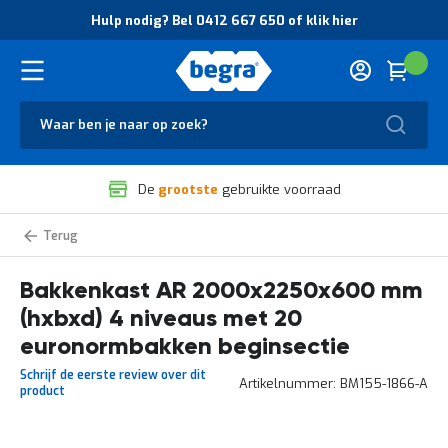
O
Hulp nodig? Bel 0412 667 650 of klik hier
v
e
r
Cart
(
Wink
B
H
e
u
g
Zoek
l
r
p
a
n
V
o
De
grootste
gebruikte voorraad
e
d
i
i
l
g
Bakkenstellingen
i
?
en
g
B
bakkenkasten
Bakkenkast AR 2000x2250x600 mm
h
e
e
l
(hxbxd) 4 niveaus met 20
i
0
d
4
euronormbakken beginsectie
e
1
Schrijf de eerste review over dit
n
2
Artikelnummer
BM155-1866-A
product
k
6
w
6
a
7