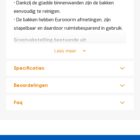
• Dankzij de gladde binnenwanden zijn de bakken
eenvoudig te reinigen.
• De bakken hebben Euronorm afmetingen, zijn
stapelbaar en daardoor ruimtebesparend in gebruik.
Grootvakstelling bestaande uit
• 2 frames verzinkt 2000x600x50 mm
Lees meer
• 8 liggers oranje 2250 mm
• 4 spaanplaten 2230x595x22 mm
Specificaties
• 20 Begra euronorm stapelbakken 600x400x270
mm
Beoordelingen
Stelling
Merk: AR
Faq
Frames: verzinkt
Liggers: RAL2004 - oranje gecoat
Hoogte: 2000 mm
Breedte vezelplaten: 2250 mm