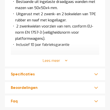
Bestaande uit ingelaste draadgaas wanden met
t
mazen van 50x50x4 mm.
Uitgerust met 2 zwenk- en 2 bokwielen van TPE
Mijn
rubber en naaf met kogellager.
account
2 zwenkwielen voorzien van rem, conform EU-
norm EN 1757-3 (veiligheidsnorm voor
platformwagens).
Inclusief 10 jaar fabrieksgarantie
Lees meer
Bekijk het complete assortiment
bakwagens
.
Merk: Fetra
Specificaties
Totale lengte: 1060 mm
Totale breedte: 715 mm
Beoordelingen
Totale hoogte: 1069 mm
Etagehoogte / nuttige hoogte: 700 mm
Faq