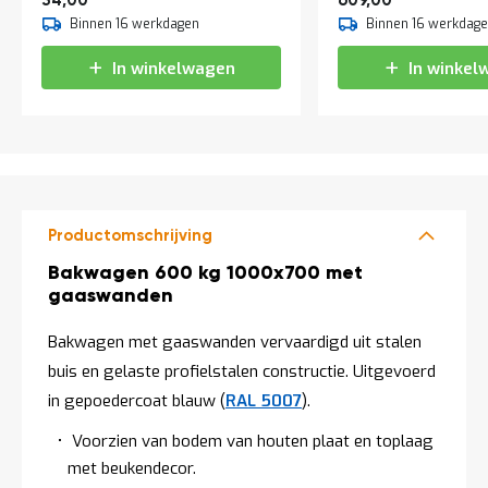
34,00
609,00
a
Binnen 16 werkdagen
Binnen 16 werkdag
n
d
In winkelwagen
In winkel
l
e
i
d
i
n
g
e
n
Productomschrijving
N
Productomschrijving
Bakwagen 600 kg 1000x700 met
i
gaaswanden
e
u
w
Bakwagen met gaaswanden vervaardigd uit stalen
s
buis en gelaste profielstalen constructie. Uitgevoerd
C
in gepoedercoat blauw (
RAL 5007
).
o
n
Voorzien van bodem van houten plaat en toplaag
t
a
met beukendecor.
c