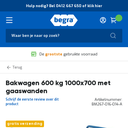
O
Hulp nodig? Bel 0412 667 650 of klik hier
v
e
r
Cart
(
Wink
B
H
e
u
g
Zoek
l
r
p
a
n
V
o
De
grootste
gebruikte voorraad
e
d
i
i
l
g
Bakwagens,
i
?
kastwagens
g
B
Bakwagen 600 kg 1000x700 met
h
e
e
l
gaaswanden
i
0
d
4
Schrijf de eerste review over dit
Artikelnummer
e
1
product
BM267-016-014-A
n
2
k
6
w
6
Ga
a
7
gratis verzending