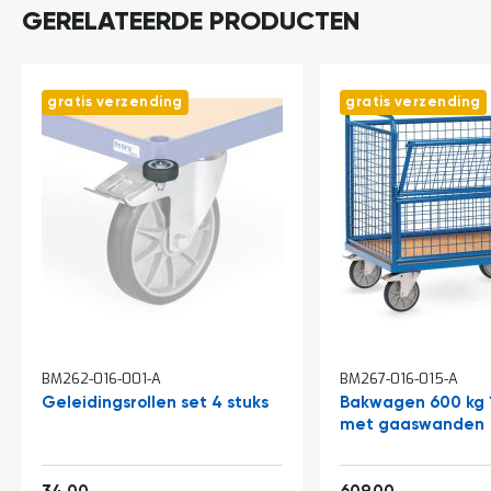
o
GERELATEERDE PRODUCTEN
c
a
t
i
e
gratis verzending
gratis verzending
P
a
r
t
i
j
e
n
a
a
n
b
i
BM262-016-001-A
BM267-016-015-A
e
Geleidingsrollen set 4 stuks
Bakwagen 600 kg
d
met gaaswanden
e
n
H
41,14
736,89