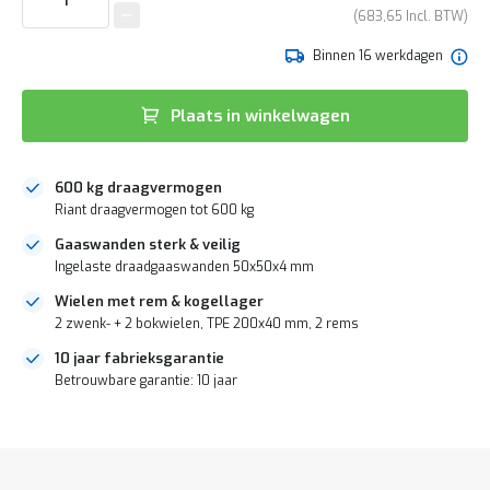
e
van
683,65
r
de
t
afbeeldingen-
Binnen 16 werkdagen
e
gallerij
c
h
Plaats in winkelwagen
e
c
k
600 kg draagvermogen
G
Riant draagvermogen tot 600 kg
r
a
Gaaswanden sterk & veilig
t
Ingelaste draadgaaswanden 50x50x4 mm
i
s
Wielen met rem & kogellager
a
2 zwenk- + 2 bokwielen, TPE 200x40 mm, 2 rems
d
v
10 jaar fabrieksgarantie
i
Betrouwbare garantie: 10 jaar
e
s
DIRECT
o
LEVERBAAR
p
l