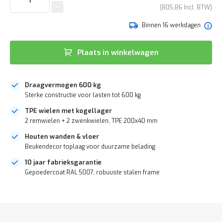
e
van
805,86
r
de
t
afbeeldingen-
Binnen 16 werkdagen
e
gallerij
c
h
Plaats in winkelwagen
e
c
k
Draagvermogen 600 kg
G
Sterke constructie voor lasten tot 600 kg
r
a
TPE wielen met kogellager
t
2 remwielen + 2 zwenkwielen, TPE 200x40 mm
i
s
Houten wanden & vloer
a
Beukendecor toplaag voor duurzame belading
d
v
10 jaar fabrieksgarantie
i
Gepoedercoat RAL 5007, robuuste stalen frame
e
s
DIRECT
o
LEVERBAAR
p
l