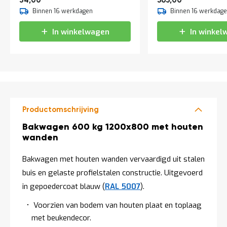
34,00
565,00
a
Binnen 16 werkdagen
Binnen 16 werkdag
n
d
In winkelwagen
In winkel
l
e
i
d
i
n
g
e
n
Productomschrijving
N
Productomschrijving
Bakwagen 600 kg 1200x800 met houten
i
wanden
e
u
w
Bakwagen met houten wanden vervaardigd uit stalen
s
buis en gelaste profielstalen constructie. Uitgevoerd
C
in gepoedercoat blauw (
RAL 5007
).
o
n
Voorzien van bodem van houten plaat en toplaag
t
a
met beukendecor.
c