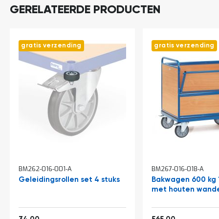
o
GERELATEERDE PRODUCTEN
c
a
t
i
e
gratis verzending
gratis verzending
P
a
r
t
i
j
e
n
a
a
n
b
i
BM262-016-001-A
BM267-016-018-A
e
Geleidingsrollen set 4 stuks
Bakwagen 600 kg
d
met houten wand
e
n
H
41,14
683,65