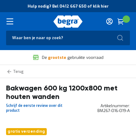
O
Hulp nodig? Bel 0412 667 650 of klik hier
v
e
r
Cart
(
Wink
B
H
e
u
g
Zoek
l
r
p
a
n
V
o
De
grootste
gebruikte voorraad
e
d
i
i
l
g
Bakwagens,
i
?
kastwagens
g
B
Bakwagen 600 kg 1200x800 met
h
e
e
l
houten wanden
i
0
d
4
Schrijf de eerste review over dit
Artikelnummer
e
1
product
BM267-016-019-A
n
2
k
6
w
6
Ga
a
7
gratis verzending