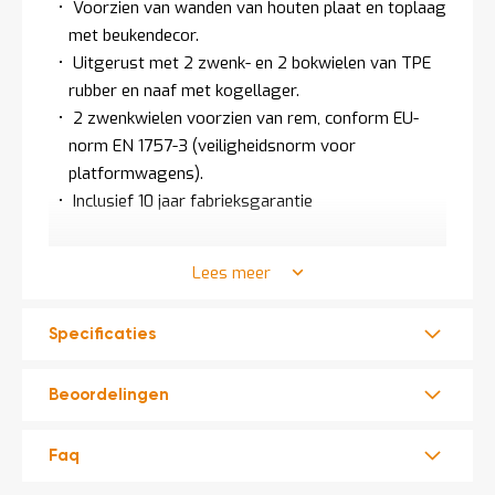
Voorzien van wanden van houten plaat en toplaag
t
met beukendecor.
Uitgerust met 2 zwenk- en 2 bokwielen van TPE
Mijn
rubber en naaf met kogellager.
account
2 zwenkwielen voorzien van rem, conform EU-
norm EN 1757-3 (veiligheidsnorm voor
platformwagens).
Inclusief 10 jaar fabrieksgarantie
Lees meer
Bekijk het complete assortiment
bakwagens
.
Merk: Fetra
Specificaties
Totale lengte: 1260 mm
Totale breedte: 815 mm
Beoordelingen
Totale hoogte: 1069 mm
Etagehoogte / nuttige hoogte: 700 mm
Faq