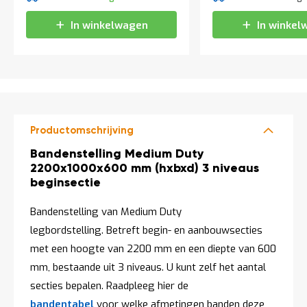
t
In winkelwagen
In winkel
Mijn
account
Productomschrijving
Productomschrijving
Bandenstelling Medium Duty
2200x1000x600 mm (hxbxd) 3 niveaus
beginsectie
Bandenstelling van Medium Duty
legbordstelling. Betreft begin- en aanbouwsecties
met een hoogte van 2200 mm en een diepte van 600
mm, bestaande uit 3 niveaus. U kunt zelf het aantal
secties bepalen. Raadpleeg hier de
bandentabel
voor welke afmetingen banden deze