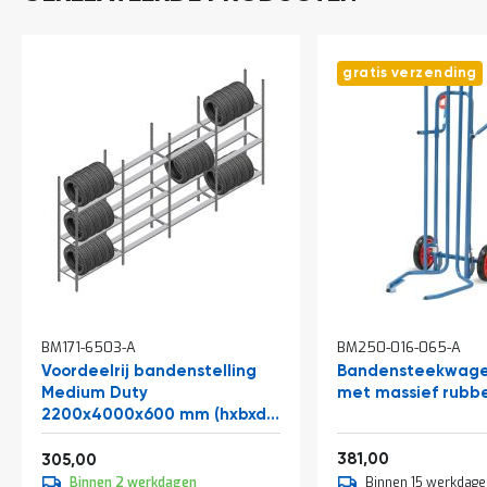
a
n
d
l
gratis verzending
e
i
d
i
n
g
e
n
N
i
e
u
w
BM171-6503-A
BM250-016-065-A
s
Voordeelrij bandenstelling
Bandensteekwage
C
Medium Duty
met massief rubb
o
2200x4000x600 mm (hxbxd)
n
3 niveaus
t
Vanaf
461,01
369,05
381,00
305,00
a
Binnen 2 werkdagen
Binnen 15 werkdage
c