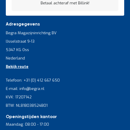
Betaal achteraf met Billink!
Adresgegevens
Begra Magazijninrichting BV
IJsselstraat 9-13
5347 KG Oss
Nederland
Bekijk route
Telefoon: +31 (0) 412 667 650
E-mail: info@begra.nl
KVK: 17207142
BTW: NL818038524B01
Openingstijden kantoor
Maandag: 08:00 - 17:00