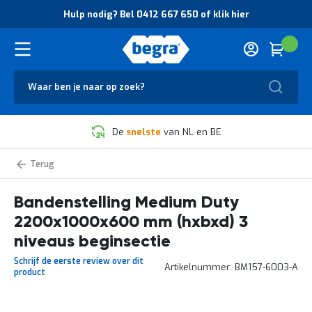
O
Hulp nodig? Bel 0412 667 650 of klik hier
v
e
r
Cart
(
Wink
B
H
e
u
g
Zoek
l
r
p
a
n
V
o
De
snelste
van NL en BE
e
d
i
i
l
g
Bandenstellingen
i
?
Medium
g
B
Duty
Bandenstelling Medium Duty
h
e
e
l
2200x1000x600 mm (hxbxd) 3
i
0
d
4
niveaus beginsectie
e
1
Schrijf de eerste review over dit
n
2
Artikelnummer
BM157-6003-A
product
k
6
w
6
a
7