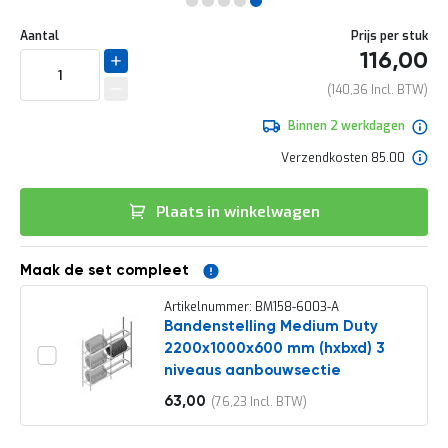
e
Ga
r
Uw
naar
DIRECT
Aantal
Prijs per stuk
t
aanpassing
het
116,00
e
LEVERBAAR
begin
c
van
140,36
h
de
e
afbeeldingen-
Binnen 2 werkdagen
c
gallerij
k
Verzendkosten 85.00
G
r
Plaats in winkelwagen
a
t
i
s
Maak de set compleet
a
d
Artikelnummer: BM158-6003-A
v
Bandenstelling Medium Duty
i
2200x1000x600 mm (hxbxd) 3
e
niveaus aanbouwsectie
s
o
63,00
76,23
Vanaf
p
l