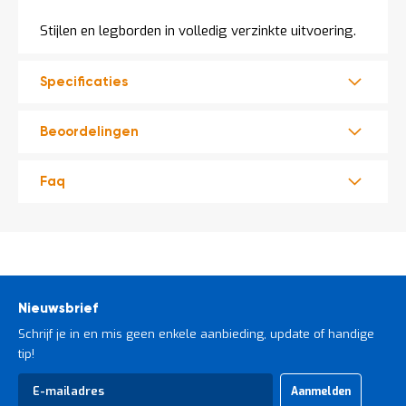
Stijlen en legborden in volledig verzinkte uitvoering.
Specificaties
Beoordelingen
Faq
Nieuwsbrief
Schrijf je in en mis geen enkele aanbieding, update of handige
tip!
Abonneer
Aanmelden
u