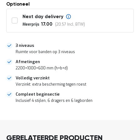
o
Optioneel
c
a
Next day delivery
t
i
Meerprijs
20.57
17.00
e
P
a
3 niveaus
r
Ruimte voor banden op 3 niveaus
t
i
Afmetingen
j
2200×1000×600 mm (h×b×d)
e
n
Volledig verzinkt
a
Verzinkt: extra bescherming tegen roest
a
Compleet beginsectie
n
b
Inclusief 4 stijlen, 6 dragers en 6 legborden
i
e
DIRECT
d
LEVERBAAR
e
n
GERELATEERDE PRODUCTEN
H