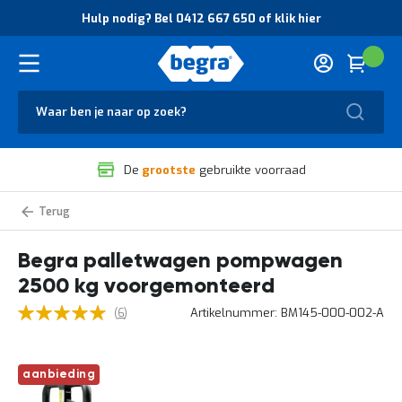
O
Hulp nodig? Bel 0412 667 650 of klik hier
v
e
r
Cart
(
Wink
B
H
e
u
g
Zoek
l
r
p
a
n
V
o
De
grootste
gebruikte voorraad
e
d
i
i
l
g
Palletwagens
i
?
g
B
Begra palletwagen pompwagen
h
e
e
l
2500 kg voorgemonteerd
i
0
d
4
5
Waardering:
beoordelingen
Artikelnummer
BM145-000-002-A
6
e
1
100
100
% of
n
2
k
6
Ga
w
6
aanbieding
naar
a
7