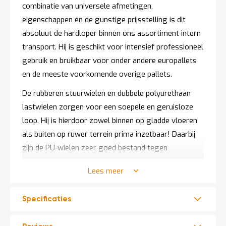
combinatie van universele afmetingen,
t
eigenschappen én de gunstige prijsstelling is dit
absoluut de hardloper binnen ons assortiment intern
Mijn
account
transport. Hij is geschikt voor intensief professioneel
gebruik en bruikbaar voor onder andere europallets
en de meeste voorkomende overige pallets.
De rubberen stuurwielen en dubbele polyurethaan
lastwielen zorgen voor een soepele en geruisloze
loop. Hij is hierdoor zowel binnen op gladde vloeren
als buiten op ruwer terrein prima inzetbaar! Daarbij
zijn de PU-wielen zeer goed bestand tegen
metaalspanen en agressieve stoffen.
Lees meer
Deze palletwagen is
CE gecertificeerd
.
De pompwagen wordt direct gebruiksklaar
Specificaties
geleverd.