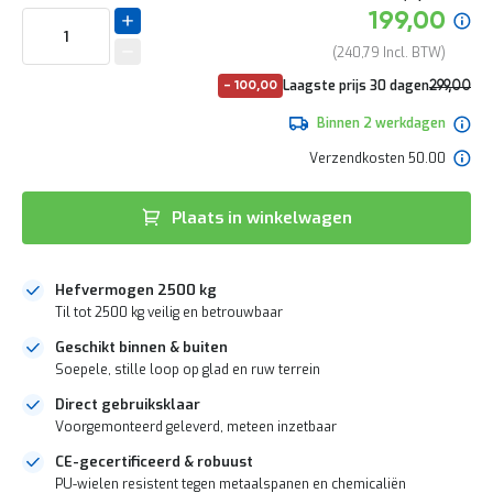
e
het
Speciale
199,00
r
begin
prijs
t
van
240,79
e
de
Normale
Laagste prijs 30 dagen
c
299,00
-
100,00
afbeeldingen-
prijs
h
361,79
gallerij
Binnen 2 werkdagen
e
c
Verzendkosten 50.00
k
G
Plaats in winkelwagen
r
a
t
i
Hefvermogen 2500 kg
s
Til tot 2500 kg veilig en betrouwbaar
a
d
Geschikt binnen & buiten
v
Soepele, stille loop op glad en ruw terrein
i
e
Direct gebruiksklaar
s
Voorgemonteerd geleverd, meteen inzetbaar
o
p
CE-gecertificeerd & robuust
l
PU-wielen resistent tegen metaalspanen en chemicaliën