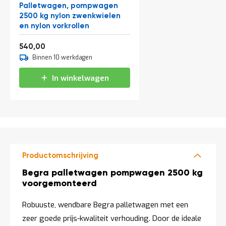
a
Palletwagen, pompwagen
n
2500 kg nylon zwenkwielen
d
en nylon vorkrollen
l
e
653,40
540,00
i
Binnen 10 werkdagen
d
i
n
In winkelwagen
g
e
n
N
i
e
u
w
Productomschrijving
s
Productomschrijving
Begra palletwagen pompwagen 2500 kg
C
voorgemonteerd
o
n
Robuuste, wendbare Begra palletwagen met een
t
a
zeer goede prijs-kwaliteit verhouding. Door de ideale
c