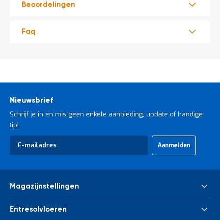
Beoordelingen
t
Faq
Mijn
account
Nieuwsbrief
Schrijf je in en mis geen enkele aanbieding, update of handige
tip!
Abonneer
Aanmelden
u
op
onze
nieuwsbrief
Magazijnstellingen
Palletstelling
Entresolvloeren
Meta Palletstelling