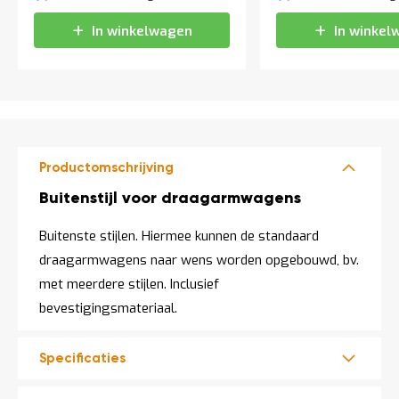
a
n
In winkelwagen
In winkel
d
l
e
i
d
i
n
g
e
Productomschrijving
n
Productomschrijving
Buitenstijl voor draagarmwagens
N
i
Buitenste stijlen. Hiermee kunnen de standaard
e
u
draagarmwagens naar wens worden opgebouwd, bv.
w
met meerdere stijlen. Inclusief
s
bevestigingsmateriaal.
C
o
n
Specificaties
t
a
c