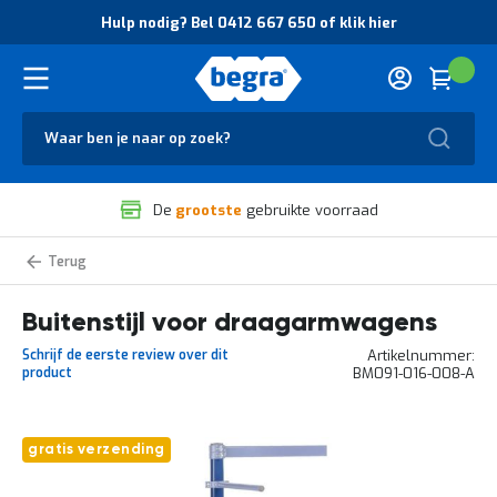
O
Hulp nodig? Bel 0412 667 650 of klik hier
v
e
r
Cart
(
Wink
B
H
e
u
g
Zoek
l
r
p
a
n
V
o
De
grootste
gebruikte voorraad
e
d
i
i
l
g
Draagarmwagens
i
?
g
B
Buitenstijl voor draagarmwagens
h
e
e
l
Schrijf de eerste review over dit
Artikelnummer
i
0
product
BM091-016-008-A
d
4
e
1
n
2
k
6
Ga
gratis verzending
w
6
naar
a
7
het