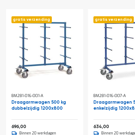
o
c
a
t
gratis verzending
gratis verzending
i
e
P
a
r
t
i
j
e
n
a
a
n
BM281-016-001-A
BM281-016-007-A
b
i
Draagarmwagen 500 kg
Draagarmwagen 5
e
dubbelzijdig 1200x800
enkelzijdig 1200x
d
e
n
842,16
767,14
696,00
634,00
H
Binnen 20 werkdagen
Binnen 20 werkdag