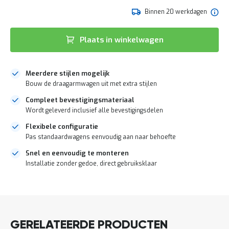
de
e
afbeeldingen-
Binnen 20 werkdagen
r
gallerij
t
e
Plaats in winkelwagen
c
h
e
c
Meerdere stijlen mogelijk
k
Bouw de draagarmwagen uit met extra stijlen
G
Compleet bevestigingsmateriaal
r
Wordt geleverd inclusief alle bevestigingsdelen
a
t
Flexibele configuratie
i
Pas standaardwagens eenvoudig aan naar behoefte
s
a
Snel en eenvoudig te monteren
d
Installatie zonder gedoe, direct gebruiksklaar
v
i
DIRECT
e
LEVERBAAR
s
o
p
l
GERELATEERDE PRODUCTEN