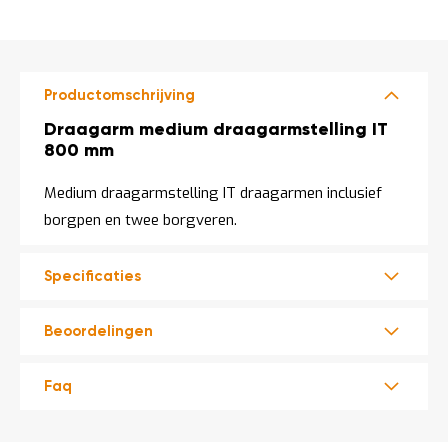
o
DIRECT
c
a
LEVERBAAR
t
i
e
Productomschrijving
P
Productomschrijving
Draagarm medium draagarmstelling IT
a
800 mm
r
t
Medium draagarmstelling IT draagarmen inclusief
i
j
borgpen en twee borgveren.
e
n
a
Specificaties
a
n
b
Beoordelingen
i
e
d
Faq
e
n
H