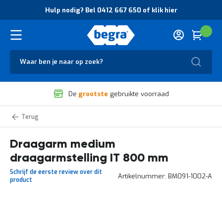
O
Hulp nodig? Bel 0412 667 650 of klik hier
v
e
r
Cart
(
Wink
B
H
e
u
g
Zoek
l
r
p
a
n
V
o
De
grootste
gebruikte voorraad
e
d
i
i
l
g
Draagarmen
i
?
g
B
Draagarm medium
h
e
e
l
draagarmstelling IT 800 mm
i
0
d
4
Schrijf de eerste review over dit
Artikelnummer
BM091-1002-A
e
1
product
n
2
k
6
w
6
Ga
a
7
naar