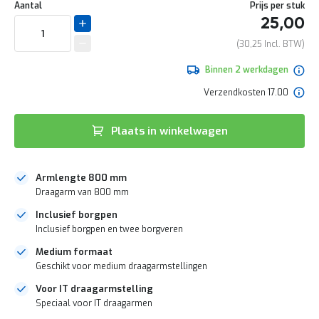
Uw
naar
e
DIRECT
Aantal
Prijs per stuk
aanpassing
het
r
25,00
LEVERBAAR
begin
t
van
e
30,25
de
c
afbeeldingen-
h
Binnen 2 werkdagen
gallerij
e
Verzendkosten 17.00
c
k
G
Plaats in winkelwagen
r
a
t
Armlengte 800 mm
i
s
Draagarm van 800 mm
a
Inclusief borgpen
d
Inclusief borgpen en twee borgveren
v
i
Medium formaat
e
Geschikt voor medium draagarmstellingen
s
o
Voor IT draagarmstelling
p
Speciaal voor IT draagarmen
l