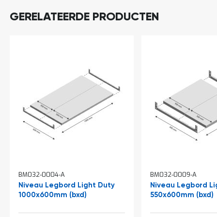
o
c
GERELATEERDE PRODUCTEN
a
t
i
e
P
a
r
t
i
j
e
n
a
a
n
b
i
e
BM032-0004-A
BM032-0009-A
d
Niveau Legbord Light Duty
Niveau Legbord Li
e
1000x600mm (bxd)
550x600mm (bxd)
n
H