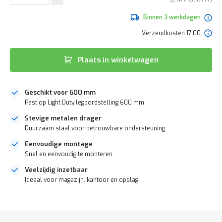
e
de
r
afbeeldingen-
Binnen 3 werkdagen
t
gallerij
e
Verzendkosten 17.00
c
h
e
Plaats in winkelwagen
c
k
G
Geschikt voor 600 mm
r
Past op Light Duty legbordstelling 600 mm
a
t
Stevige metalen drager
i
Duurzaam staal voor betrouwbare ondersteuning
s
a
Eenvoudige montage
d
Snel en eenvoudig te monteren
v
i
Veelzijdig inzetbaar
e
Ideaal voor magazijn, kantoor en opslag
s
o
DIRECT
p
LEVERBAAR
l