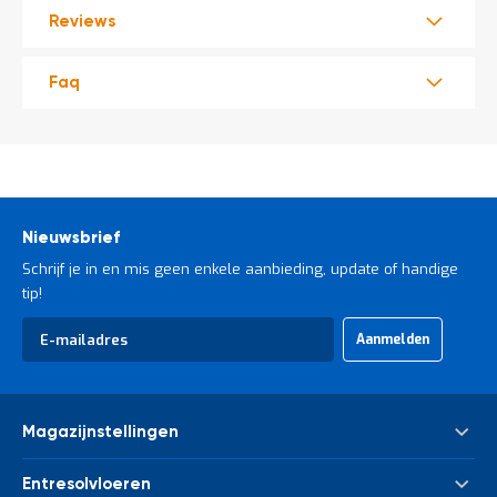
t
Reviews
Mijn
Faq
account
Nieuwsbrief
Schrijf je in en mis geen enkele aanbieding, update of handige
tip!
Abonneer
Aanmelden
u
op
onze
nieuwsbrief
Magazijnstellingen
Palletstelling
Entresolvloeren