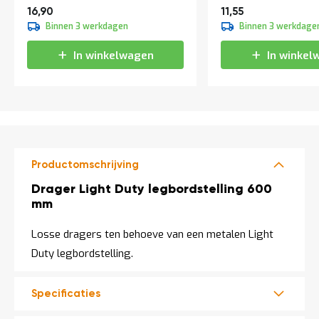
Vanaf
Vanaf
a
20,45
13,98
16,90
11,55
n
Binnen 3 werkdagen
Binnen 3 werkdage
d
l
In winkelwagen
In winkel
e
i
d
i
n
g
e
n
Productomschrijving
N
i
Productomschrijving
Drager Light Duty legbordstelling 600
e
mm
u
w
s
Losse dragers ten behoeve van een metalen Light
C
Duty legbordstelling.
o
n
t
Specificaties
a
c