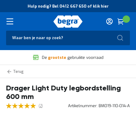
O
Hulp nodig? Bel 0412 667 650 of klik hier
v
e
r
Cart
(
Wink
B
H
e
u
g
Zoek
l
r
p
a
n
V
o
De
grootste
gebruikte voorraad
e
d
i
i
l
g
Dragers
i
?
Light
g
B
Duty
legbordstelling
Drager Light Duty legbordstelling
h
e
e
l
600 mm
i
0
d
4
5
Waardering:
beoordelingen
Artikelnummer
BM019-110-014-A
2
e
1
100
100
% of
n
2
k
6
Ga
w
6
naar
a
7