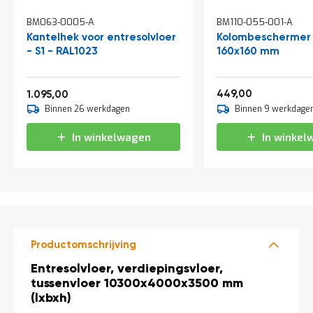
a
n
BM063-0005-A
BM110-055-001-A
d
Kantelhek voor entresolvloer
Kolombeschermer 
l
- S1 - RAL1023
160x160 mm
e
i
d
Vanaf
543,29
i
1.324,95
449,00
1.095,00
n
Binnen 26 werkdagen
Binnen 9 werkdage
g
e
In winkelwagen
In winkel
n
N
i
e
u
w
s
Productomschrijving
C
o
Productomschrijving
Entresolvloer, verdiepingsvloer,
n
tussenvloer 10300x4000x3500 mm
t
a
(lxbxh)
c