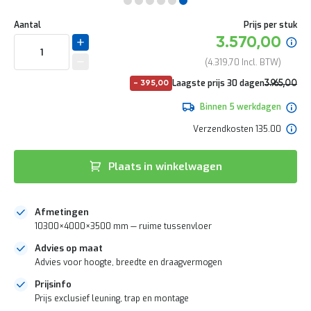
e
Ga
r
Uw
naar
DIRECT
Aantal
Prijs per stuk
t
aanpassing
het
Specia
3.570,00
e
LEVERBAAR
begin
prijs
c
van
4.319,70
h
de
e
No
Laagste prijs 30 dagen
3.965,00
-
395,00
afbeeldingen-
c
pri
4.797,65
gallerij
k
Binnen 5 werkdagen
G
Verzendkosten 135.00
r
a
t
Plaats in winkelwagen
i
s
a
Afmetingen
d
v
10300×4000×3500 mm — ruime tussenvloer
i
Advies op maat
e
s
Advies voor hoogte, breedte en draagvermogen
o
Prijsinfo
p
Prijs exclusief leuning, trap en montage
l