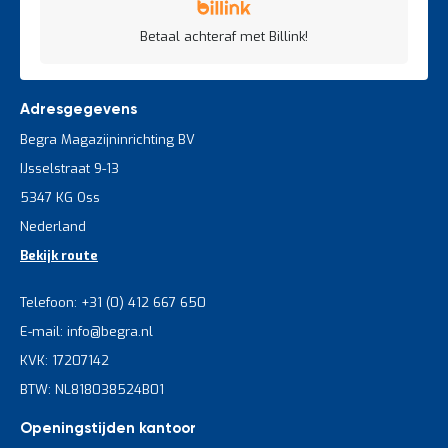
Betaal achteraf met Billink!
Adresgegevens
Begra Magazijninrichting BV
IJsselstraat 9-13
5347 KG Oss
Nederland
Bekijk route
Telefoon: +31 (0) 412 667 650
E-mail: info@begra.nl
KVK: 17207142
BTW: NL818038524B01
Openingstijden kantoor