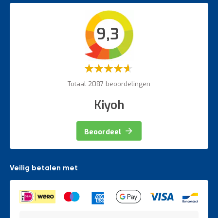
Werkplaatsinrichting accessoires
Bordestrappen
Intern transport
9,3
Veiligheidsartikelen
Magazijnbewegwijzering
Weegapparatuur
Waardering:
60%
Totaal 2087 beoordelingen
Kiyoh
Beoordeel
Veilig betalen met