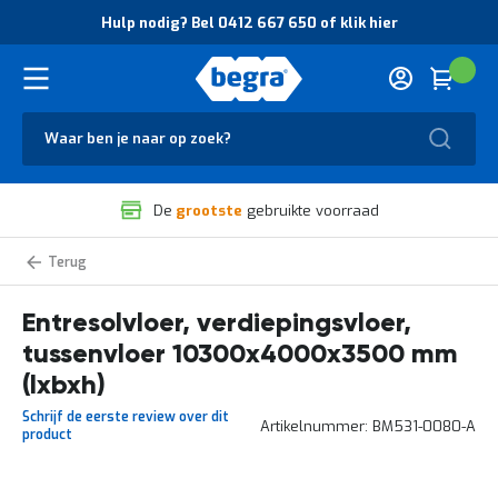
O
Hulp nodig? Bel 0412 667 650 of klik hier
v
e
r
Cart
(
Wink
B
H
e
u
g
Zoek
l
r
p
a
n
V
o
De
grootste
gebruikte voorraad
e
d
i
i
l
g
Nieuwe
i
?
tussenvloeren
g
B
-
entresolvloeren
Entresolvloer, verdiepingsvloer,
h
e
e
l
tussenvloer 10300x4000x3500 mm
i
0
d
4
(lxbxh)
e
1
Schrijf de eerste review over dit
n
2
Artikelnummer
BM531-0080-A
product
k
6
w
6
a
7