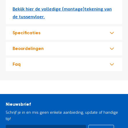
Bekijk hier de volledige (montage)tekening van
de tussenvloer.
Specificaties
Beoordelingen
Faq
Nieuwsbrief
Schrijf je in en mis geen enkele aanbieding, update of handige
tip!
Abonneer