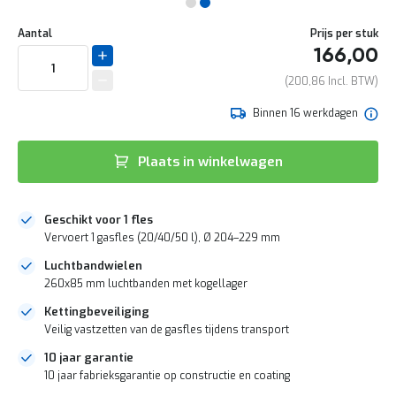
e
Ga
r
naar
Aantal
Prijs per stuk
t
het
166,00
e
begin
c
van
200,86
h
de
e
afbeeldingen-
Binnen 16 werkdagen
c
gallerij
k
G
Plaats in winkelwagen
r
a
t
Geschikt voor 1 fles
i
Vervoert 1 gasfles (20/40/50 l), Ø 204–229 mm
s
a
Luchtbandwielen
d
260x85 mm luchtbanden met kogellager
v
i
Kettingbeveiliging
e
Veilig vastzetten van de gasfles tijdens transport
s
o
10 jaar garantie
p
10 jaar fabrieksgarantie op constructie en coating
l