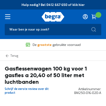
O
Hulp nodig? Bel 0412 667 650 of klik hier
v
e
r
Cart
(
Wink
B
H
e
u
g
Zoek
l
r
p
a
n
V
o
De
grootste
gebruikte voorraad
e
d
i
i
l
g
Gasflessenwagens
i
?
g
B
Gasflessenwagen 100 kg voor 1
h
e
e
l
gasfles a 20,40 of 50 liter met
i
0
d
4
luchtbanden
e
1
Schrijf de eerste review over dit
Artikelnummer
n
2
product
BM250-016-020-A
k
6
w
6
a
7