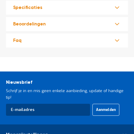
Specificaties
Beoordelingen
Faq
Nieuwsbrief
Schrijf je in en mis geen enkele aanbieding, update of handige
tip!
Abonneer
Aanmelden
u
op
onze
nieuwsbrief