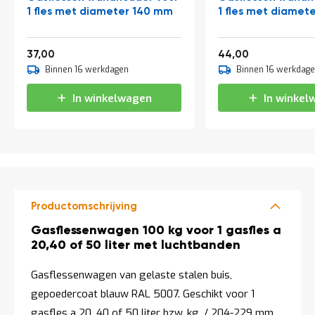
a
1 fles met diameter 140 mm
1 fles met diamet
n
d
l
44,77
53,24
37,00
44,00
e
i
Binnen 16 werkdagen
Binnen 16 werkdag
d
i
In winkelwagen
In winkel
n
g
e
n
N
i
e
u
Productomschrijving
w
s
Productomschrijving
Gasflessenwagen 100 kg voor 1 gasfles a
20,40 of 50 liter met luchtbanden
C
o
Gasflessenwagen van gelaste stalen buis,
n
t
gepoedercoat blauw RAL 5007. Geschikt voor 1
a
gasfles a 20, 40 of 50 liter bzw. kg. / 204-229 mm
c