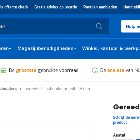
is offerte check
Gratis advies op locatie
Partijen aanbieden
Handleid
Zoek
Hulp n
eren
Magazijnbenodigdheden
Winkel, kantoor & werkp
De
grootste
gebruikte voorraad
De
snelste
van NL
phouders
Gereedschapshouder breedte 18 mm
Gereed
Schrijf de eers
product
Aantal