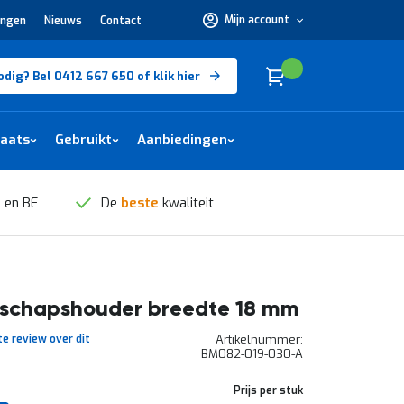
Mijn account
ingen
Nieuws
Contact
Hulp
nodig?
Bel
0412
Cart
(
)
Winkelwagen
odig? Bel 0412 667 650 of klik hier
667
650 of
klik
hier
laats
Gebruikt
Aanbiedingen
 en BE
De
beste
kwaliteit
schapshouder breedte 18 mm
te review over dit
Artikelnummer
BM082-019-030-A
Prijs per stuk