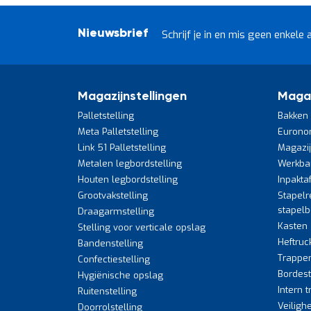
Nieuwsbrief
Schrijf je in en mis geen enkele 
Magazijnstellingen
Maga
Palletstelling
Bakken 
Meta Palletstelling
Eurono
Link 51 Palletstelling
Magazi
Metalen legbordstelling
Werkba
Houten legbordstelling
Inpakta
Grootvakstelling
Stapelr
stapel
Draagarmstelling
Kasten
Stelling voor verticale opslag
Heftruc
Bandenstelling
Trappe
Confectiestelling
Bordes
Hygiënische opslag
Intern 
Ruitenstelling
Veiligh
Doorrolstelling