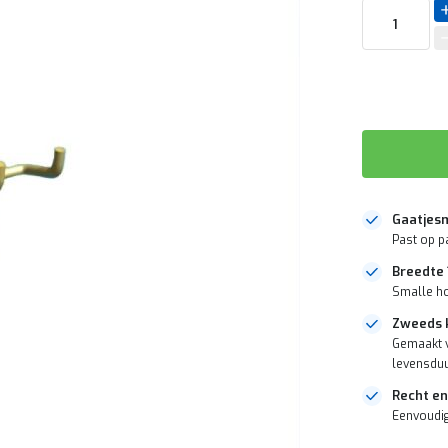
Gaatjes
Past op p
Breedte
Smalle ho
Zweeds k
Gemaakt v
levensdu
Recht en
Eenvoudig