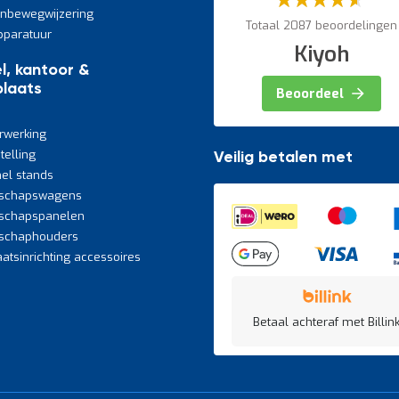
60%
jnbewegwijzering
Totaal 2087 beoordelingen
paratuur
Kiyoh
l, kantoor &
laats
Beoordeel
rwerking
telling
Veilig betalen met
el stands
schapswagens
schapspanelen
schaphouders
atsinrichting accessoires
Betaal achteraf met Billink