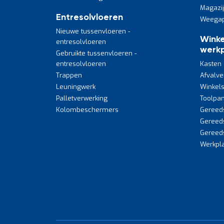
Magazi
Entresolvloeren
Weegap
Nieuwe tussenvloeren -
Winke
entresolvloeren
werkp
Gebruikte tussenvloeren -
entresolvloeren
Kasten
Trappen
Afvalve
Leuningwerk
Winkels
Palletverwerking
Toolpan
Kolombeschermers
Gereed
Gereed
Gereed
Werkpla