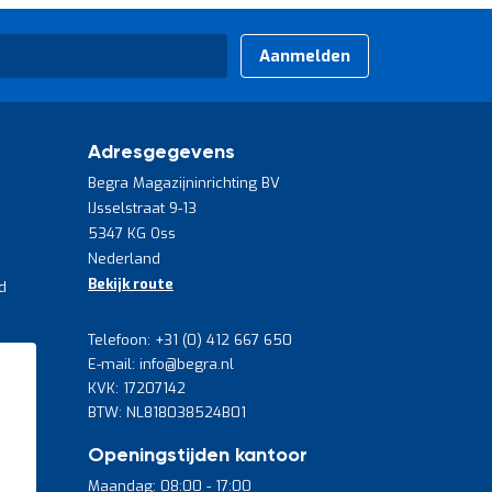
Aanmelden
Adresgegevens
Begra Magazijninrichting BV
IJsselstraat 9-13
5347 KG Oss
Nederland
Bekijk route
d
Telefoon: +31 (0) 412 667 650
E-mail: info@begra.nl
KVK: 17207142
BTW: NL818038524B01
Openingstijden kantoor
Maandag: 08:00 - 17:00