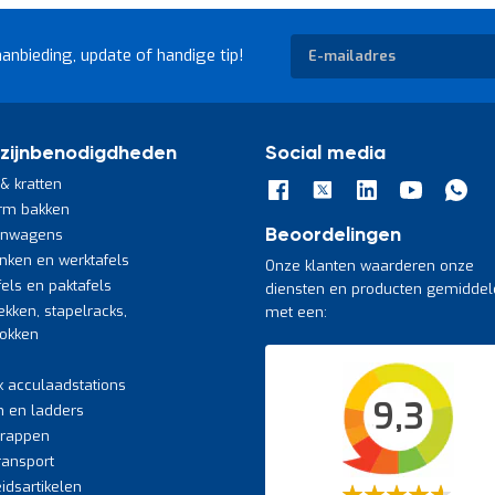
Abonneer
aanbieding, update of handige tip!
u
op
onze
nieuwsbrief
zijnbenodigdheden
Social media
& kratten
rm bakken
jnwagens
Beoordelingen
nken en werktafels
Onze klanten waarderen onze
fels en paktafels
diensten en producten gemiddel
ekken, stapelracks,
met een:
bokken
k acculaadstations
9,3
n en ladders
trappen
transport
eidsartikelen
Waardering: