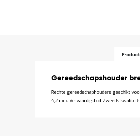
Ga
naar
het
begin
van
de
Product
afbeeldingen-
gallerij
Productomschrijving
Gereedschapshouder br
Rechte gereedschaphouders geschikt voo
4,2 mm. Vervaardigd uit Zweeds kwaliteits