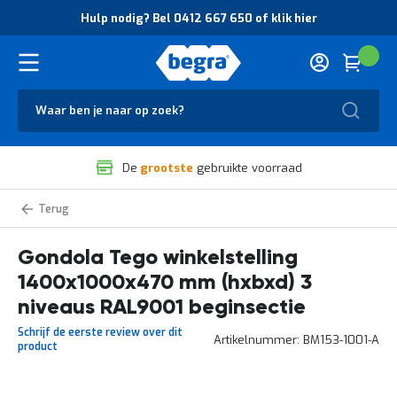
O
Hulp nodig? Bel 0412 667 650 of klik hier
v
e
r
Cart
(
Wink
B
H
e
u
g
Zoek
l
r
p
a
n
V
o
De
grootste
gebruikte voorraad
e
d
i
i
l
g
Gondola
i
?
g
B
Gondola Tego winkelstelling
h
e
e
l
1400x1000x470 mm (hxbxd) 3
i
0
d
4
niveaus RAL9001 beginsectie
e
1
Schrijf de eerste review over dit
n
2
Artikelnummer
BM153-1001-A
product
k
6
w
6
a
7