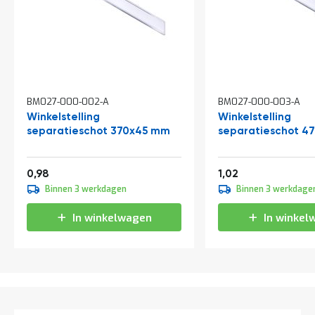
a
n
d
l
e
i
d
i
BM027-000-002-A
BM027-000-003-A
n
Winkelstelling
Winkelstelling
g
separatieschot 370x45 mm
separatieschot 4
e
n
N
1,19
1,23
0,98
1,02
i
Binnen 3 werkdagen
Binnen 3 werkdage
e
u
w
In winkelwagen
In winkel
s
C
o
n
t
a
c