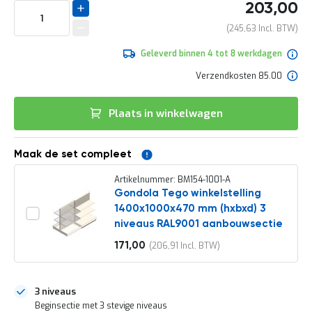
aanpassing
het
e
203,00
LEVERBAAR
begin
r
van
245,63
t
de
e
afbeeldingen-
Geleverd binnen 4 tot 8 werkdagen
c
gallerij
h
Verzendkosten 85.00
e
c
k
Plaats in winkelwagen
G
r
a
Maak de set compleet
t
i
Artikelnummer: BM154-1001-A
s
Gondola Tego winkelstelling
a
1400x1000x470 mm (hxbxd) 3
d
niveaus RAL9001 aanbouwsectie
v
i
171,00
206,91
e
Vanaf
s
o
p
3 niveaus
l
Beginsectie met 3 stevige niveaus