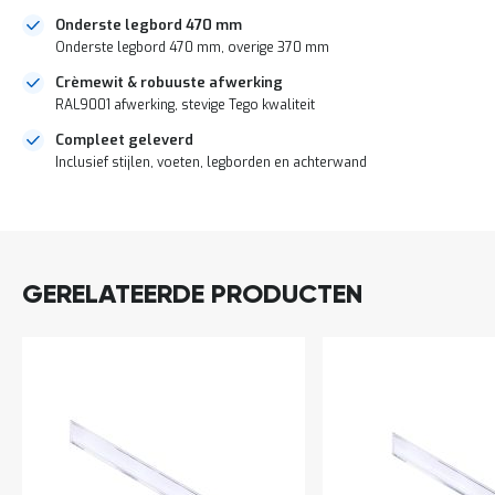
o
c
Onderste legbord 470 mm
a
Onderste legbord 470 mm, overige 370 mm
t
i
Crèmewit & robuuste afwerking
e
RAL9001 afwerking, stevige Tego kwaliteit
P
Compleet geleverd
a
Inclusief stijlen, voeten, legborden en achterwand
r
t
DIRECT
i
j
LEVERBAAR
e
n
GERELATEERDE PRODUCTEN
a
a
n
b
i
e
d
e
n
H