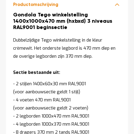
t
Productomschrijving
Productomschrijving
Gondola Tego winkelstelling
1400x1000x470 mm (hxbxd) 3 niveaus
Mijn
account
RAL9001 beginsectie
Dubbelzijdige Tego winkelstelling in de kleur
crèmewit. Het onderste legbord is 470 mm diep en
de overige legborden zijn 370 mm diep.
Sectie bestaande uit:
- 2 stijlen 1400x60x30 mm RAL9001
(voor aanbouwsectie geldt 1 stijl)
- 4 voeten 470 mm RAL9001
(voor aanbouwsectie geldt 2 voeten)
- 2 legborden 1000x470 mm RAL9001
- 4 legborden 1000x370 mm RAL9001
- 8 dragers 370 mm 2 tands RAL9001