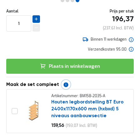
e
Ga
r
Uw
naar
DIRECT
Aantal
Prijs per stuk
t
aanpassing
het
196,37
e
LEVERBAAR
begin
c
van
237,61
h
de
e
afbeeldingen-
Binnen 11 werkdagen
c
gallerij
k
Verzendkosten 95.00
G
r
Plaats in winkelwagen
a
t
i
s
Maak de set compleet
a
d
Artikelnummer: BM158-2035-A
v
Houten legbordstelling BT Euro
i
2400x1170x600 mm (hxbxd) 5
e
niveaus aanbouwsectie
s
o
159,56
193,07
Vanaf
p
l