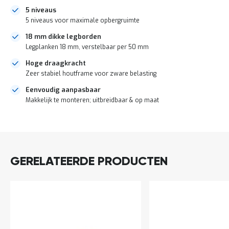
o
5 niveaus
c
a
5 niveaus voor maximale opbergruimte
t
18 mm dikke legborden
i
e
Legplanken 18 mm, verstelbaar per 50 mm
P
Hoge draagkracht
a
Zeer stabiel houtframe voor zware belasting
r
t
Eenvoudig aanpasbaar
i
Makkelijk te monteren; uitbreidbaar & op maat
j
e
DIRECT
n
LEVERBAAR
a
a
n
GERELATEERDE PRODUCTEN
b
i
e
d
e
n
H