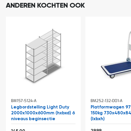
ANDEREN KOCHTEN OOK
In
BM157-5124-A
BM252-132-001-A
winkelwagen
Legbordstelling Light Duty
Platformwagen 97
2000x1000x600mm (hxbxd) 6
150kg 730x480x
niveaus beginsectie
(lxbxh)
Vanaf
36,29
175,45
29,99