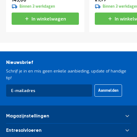
145,00
Binnen 3 werkdagen
Binnen 3 werkdage
In winkelwagen
In winkel
Nieuwsbrief
Schrijf je in en mis geen enkele aanbieding, update of handige
tip!
Abonneer
Aanmelden
u
op
onze
nieuwsbrief
Magazijnstellingen
Palletstelling
Entresolvloeren
Meta Palletstelling