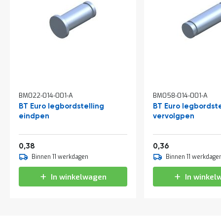
a
n
d
l
e
i
d
i
n
g
e
BM022-014-001-A
BM058-014-001-A
n
BT Euro legbordstelling
BT Euro legbordste
N
eindpen
vervolgpen
i
e
u
0,46
0,44
0,38
0,36
w
Binnen 11 werkdagen
Binnen 11 werkdage
s
C
In winkelwagen
In winkel
o
n
t
a
c