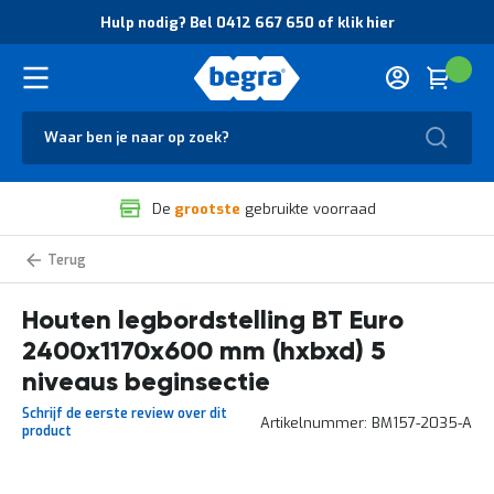
O
Hulp nodig? Bel 0412 667 650 of klik hier
v
e
r
Cart
(
Wink
B
H
e
u
g
Zoek
l
r
p
a
n
V
o
De
grootste
gebruikte voorraad
e
d
i
i
l
g
BT
i
?
Euro
g
B
legbordstelling
zelf
Houten legbordstelling BT Euro
h
e
samenstellen
e
l
2400x1170x600 mm (hxbxd) 5
i
0
d
4
niveaus beginsectie
e
1
Schrijf de eerste review over dit
n
2
Artikelnummer
BM157-2035-A
product
k
6
w
6
a
7