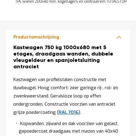
o
TPE wielen 200x40 mm, kogellagers en centraalrem TOTALSTOP
c
a
DIRECT
t
LEVERBAAR
i
e
P
Productomschrijving
a
Productomschrijving
Kastwagen 750 kg 1000x680 met 5
r
t
etages, draadgaas wanden, dubbele
i
vleugeldeur en spanjoletsluiting
j
antraciet
e
n
Kastwagen van profielstalen constructie met
a
a
duwbeugel. Hoog comfort: zeer geringe rij-, rol- en
n
zwenkweerstand. Geruisloze loop op effen
b
i
ondergronden. Constructie voorzien van antraciet
e
grijze poedercoating (
RAL 7016
).
d
e
Kopwanden, zijwand en dak voorzien van gelast,
n
gepoedercoat draadgaas met mazen van 40x40
H