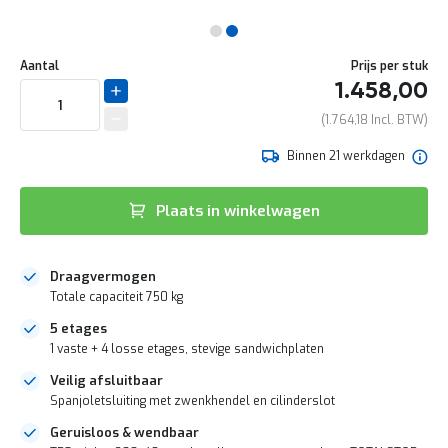
e
r
t
Ga
e
naar
Aantal
Prijs per stuk
c
het
1.458,00
h
begin
e
van
1.764,18
c
de
k
afbeeldingen-
Binnen 21 werkdagen
gallerij
G
r
Plaats in winkelwagen
a
t
i
s
Draagvermogen
a
Totale capaciteit 750 kg
d
v
5 etages
i
1 vaste + 4 losse etages, stevige sandwichplaten
e
s
Veilig afsluitbaar
o
Spanjoletsluiting met zwenkhendel en cilinderslot
p
Geruisloos & wendbaar
l