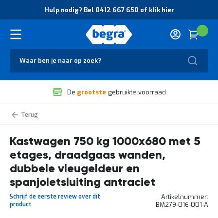
O
Hulp nodig? Bel 0412 667 650 of klik hier
v
e
r
Cart
(
Wink
B
H
e
u
g
Zoek
l
r
p
a
n
V
o
De
grootste
gebruikte voorraad
e
d
i
i
l
g
Bakwagens,
i
?
kastwagens
g
B
Kastwagen 750 kg 1000x680 met 5
h
e
e
l
etages, draadgaas wanden,
i
0
d
4
dubbele vleugeldeur en
e
1
spanjoletsluiting antraciet
n
2
k
6
Schrijf de eerste review over dit
Artikelnummer
w
6
product
BM279-016-001-A
a
7